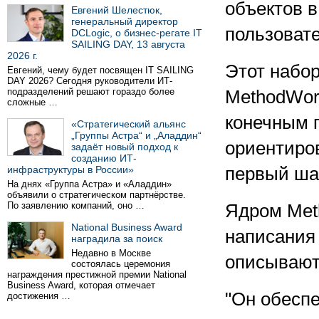
объектов в
Евгений Шелестюк,
генеральный директор
пользовате
DCLogic, о бизнес-регате IT
SAILING DAY, 13 августа
2026 г.
Этот набо
Евгений, чему будет посвящен IT SAILING
DAY 2026? Сегодня руководители ИТ-
подразделений решают гораздо более
MethodWor
сложные …
конечным 
«Стратегический альянс
„Группы Астра“ и „Аладдин“
ориентиро
задаёт новый подход к
созданию ИТ-
инфраструктуры в России»
первый шаг
На днях «Группа Астра» и «Аладдин»
объявили о стратегическом партнёрстве.
По заявлению компаний, оно …
Ядром Met
National Business Award
написания 
наградила за поиск
Недавно в Москве
описывают
состоялась церемония
награждения престижной премии National
Business Award, которая отмечает
"Он обесп
достижения …