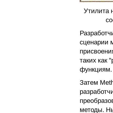
Утилита 
со
Разработч
сценарии 
присвоения
таких как 
функциям.
Затем Meth
разработчи
преобразо
методы. Н