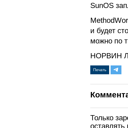
SunOS зап
MethodWor
и будет ст
можно по т
НОРВИН 
Печать
Коммент
Только за
оставлять