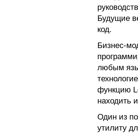
руководств
Будущие ве
код.
Бизнес-мод
программи
любым язы
технологие
функцию Lo
находить и
Один из по
утилиту дл