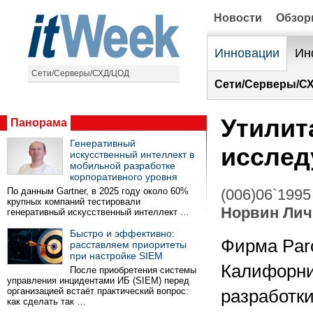
Новости
Обзо
Инновации
Ин
Сети/Серверы/СХД/ЦОД
Сети/Серверы/С
Утилит
Панорама
Генеративный
исслед
искусственный интеллект в
мобильной разработке
корпоративного уровня
По данным Gartner, в 2025 году около 60%
(006)06`1995
крупных компаний тестировали
Норвин Лич
генеративный искусственный интеллект …
Быстро и эффективно:
Фирма Parc
расставляем приоритеты
при настройке SIEM
Калифорни
После приобретения системы
управления инцидентами ИБ (SIEM) перед
организацией встаёт практический вопрос:
разработки
как сделать так …