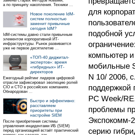
превращаетс
замены старых методов новыми,
а по принципу накопления. Техники …
для корпора
Новое поколение IdM-
систем полностью
пользовател
заменит привычные
сегодня IdM?
подобной ус
IdM-системы давно стали привычным
элементом корпоративной ИТ-
ограничение
инфраструктуры. Рынок развивается
уже не первое десятилетие …
компьютер и 
«ТОП-40 диджитал-
экспертов»: время
мобильные S
«гибридных» ИТ-
директоров
N 10/ 2006, 
Ежегодный рейтинг лидеров цифровой
отрасли зафиксировал эволюцию ролей
поддержкой г
CIO и CTO в российских компаниях.
Обнародован …
PC Week/RE, 
Быстро и эффективно:
расставляем
проблемы пр
приоритеты при
настройке SIEM
Экспокомм-2
После приобретения системы
управления инцидентами ИБ (SIEM)
серию гибри
перед организацией встаёт практический
вопрос: как сделать так …