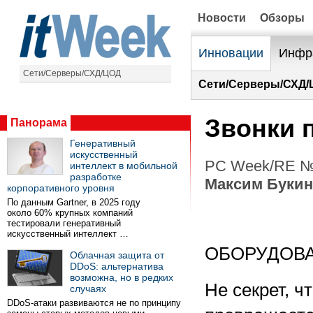
Новости
Обзоры
Инновации
Инфр
Сети/Серверы/СХД/ЦОД
Сети/Серверы/СХД/
Звонки 
Панорама
Генеративный
искусственный
PC Week/RE №1
интеллект в мобильной
разработке
Максим Букин
корпоративного уровня
По данным Gartner, в 2025 году
около 60% крупных компаний
тестировали генеративный
искусственный интеллект …
ОБОРУДОВ
Облачная защита от
DDoS: альтернатива
возможна, но в редких
Не секрет, ч
случаях
DDoS-атаки развиваются не по принципу