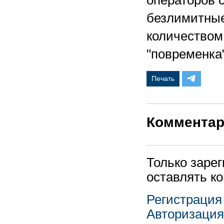
операторов с
безлимитные
количеством
"повременка"
Печать
Коммента
Только заре
оставлять к
Регистрация
Авторизация