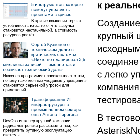
к реаль
5 инструментов, которые
помогут управлять
проектами в кризис
Создание 
В кризис компании теряют
устойчивость из-за того, что выручка
становится нестабильной, а стоимость
крупный 
ресурсов растёт …
Сергей Кузнецов о
исходным
техническом долге в
критических системах:
соединяе
«Никто не планировал 3,5
миллиона записей — именно так и
возникает технический долг»
с легко 
Инженер-программист рассказывает о том,
почему накопленные «кодовые упрощения»
компания
становятся серьезной угрозой для
приложений …
тестирова
Трансформация ИТ-
инфраструктуры в
промышленном секторе:
опыт Антона Пирогова
В тестов
DevOps-инженер крупной компании
радиоэлектроники рассказал о том, как
AsteriskN
превратить рутинную эксплуатацию
системы …