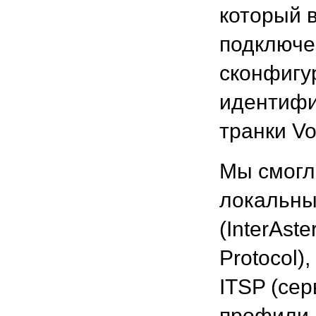
который 
подключе
сконфигу
идентифи
транки Vo
Мы смогл
локальны
(InterAste
Protocol)
ITSP (се
профили 