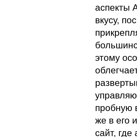
аспекты A
вкусу, по
прикрепл
большинс
этому осо
облегчает
разверты
управляю
пробную в
же в его 
сайт, где