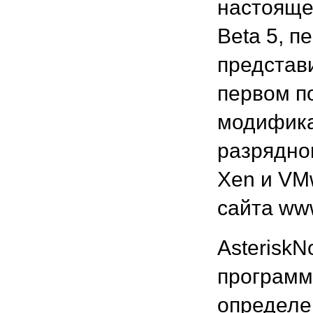
настояще
Beta 5, п
представи
первом п
модифика
разрядно
Xen и VMw
сайта www
Asterisk
программн
определен