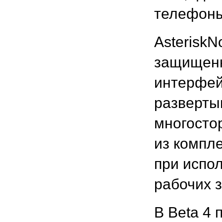
телефоны
AsteriskN
защищенн
интерфей
развертыв
многосто
из компле
при испо
рабочих з
В Beta 4