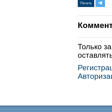
Печать
Коммен
Только з
оставлят
Регистра
Авториза