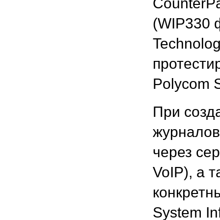
CounterPa
(WIP330 
Technolog
протести
Polycom S
При созд
журналов
через сер
VoIP), а 
конкретны
System I