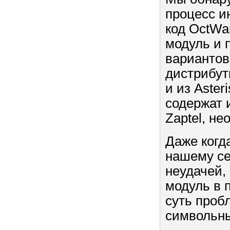
процесс и
код OctWa
модуль и 
вариантов 
дистрибути
и из Aste
содержат 
Zaptel, н
Даже когд
нашему се
неудачей,
модуль в 
суть проб
символьны