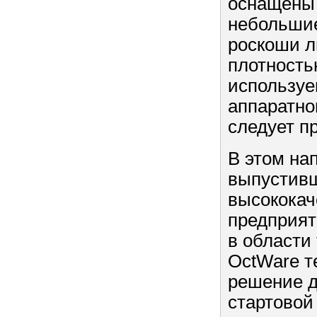
оснащены 
небольшие
роскоши л
плотность
используе
аппаратно
следует п
В этом на
выпустивш
высококач
предприят
в области
OctWare т
решение д
стартовой 