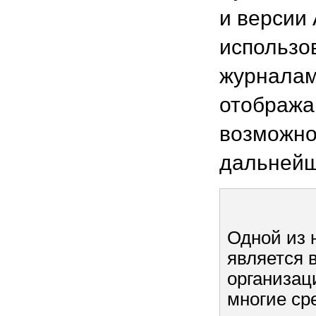
и версии 
использо
журналам
отображаю
возможно
дальнейш
Одной из 
является 
организаци
многие ср