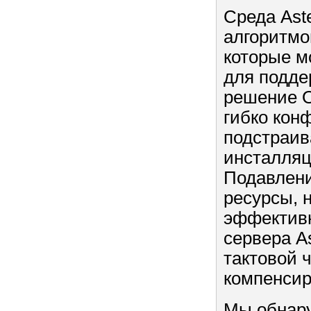
Среда Ast
алгоритмо
которые м
для подде
решение O
гибко кон
подстраив
инсталляц
Подавлени
ресурсы, 
эффективн
сервера As
тактовой ч
компенси
Мы обнару