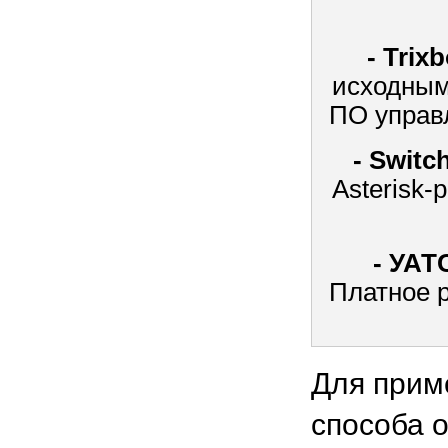
- Trix
исходным
ПО управ
- Swit
Asterisk-
- УАТ
Платное 
Для прим
способа 