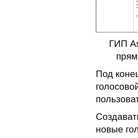
ГИП As
прям
Под коне
голосово
пользова
Создават
новые го