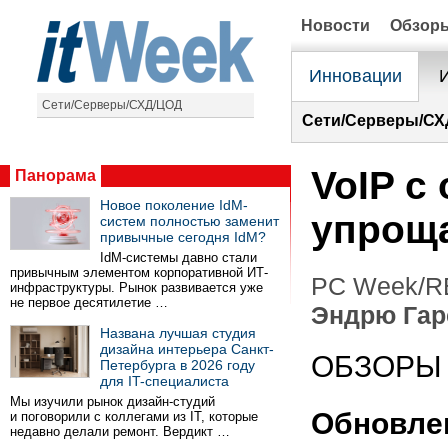
Новости
Обзор
Инновации
Сети/Серверы/СХД/ЦОД
Сети/Серверы/СХ
VoIP с
Панорама
Новое поколение IdM-
упрощ
систем полностью заменит
привычные сегодня IdM?
IdM-системы давно стали
привычным элементом корпоративной ИТ-
PC Week/RE
инфраструктуры. Рынок развивается уже
не первое десятилетие …
Эндрю Гар
Названа лучшая студия
дизайна интерьера Санкт-
ОБЗОРЫ
Петербурга в 2026 году
для IT-специалиста
Мы изучили рынок дизайн-студий
Обновлен
и поговорили с коллегами из IT, которые
недавно делали ремонт. Вердикт …