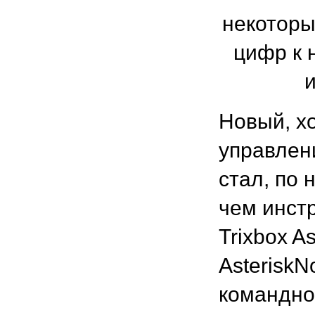
некоторы
цифр к 
Новый, х
управлен
стал, по 
чем инст
Trixbox A
Asterisk
командной