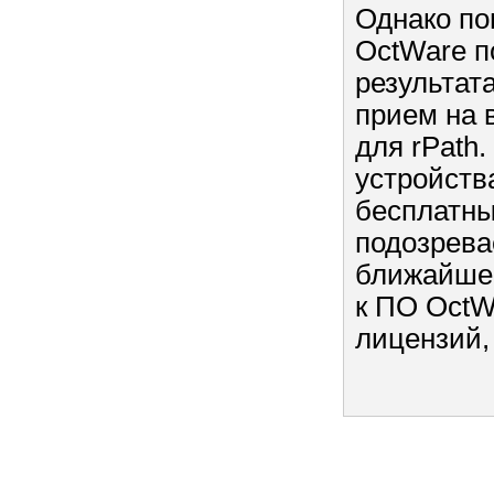
Однако по
OctWare п
результат
прием на 
для rPath.
устройств
бесплатны
подозрева
ближайше
к ПО OctW
лицензий, 