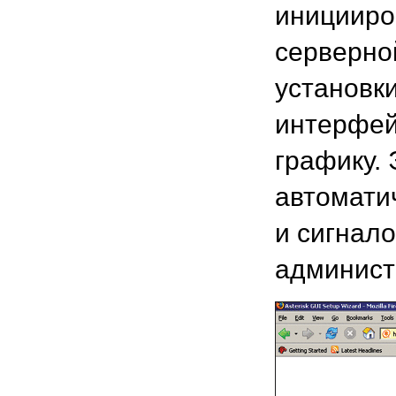
иницииро
серверно
установк
интерфей
графику.
автомати
и сигнал
админист