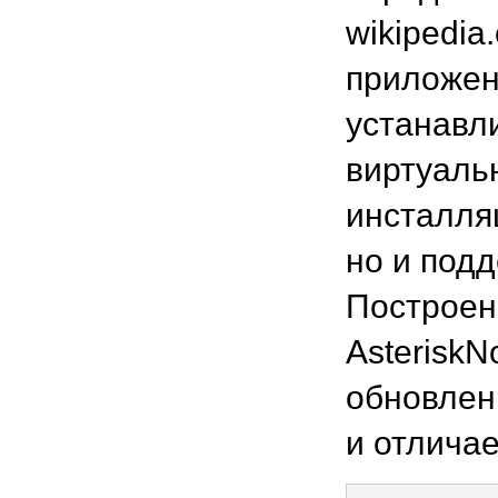
wikipedia
приложен
устанавл
виртуаль
инсталля
но и подд
Построенн
AsteriskN
обновлен
и отличае