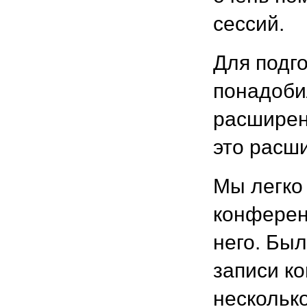
сессий.
Для подг
понадоби
расширен
это расш
Мы легко
конферен
него. Бы
записи к
несколько