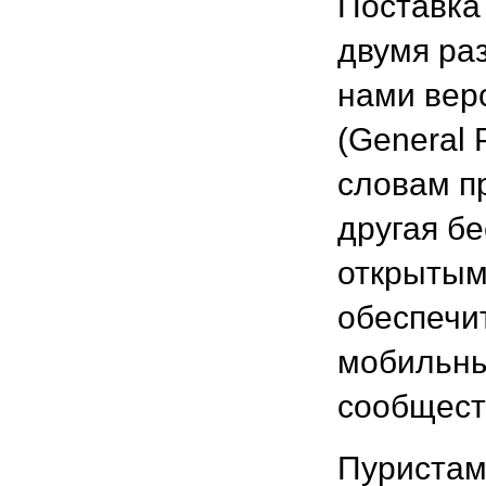
Поставка
двумя ра
нами вер
(General P
словам п
другая бе
открытым
обеспечит
мобильны
сообщест
Пуристам