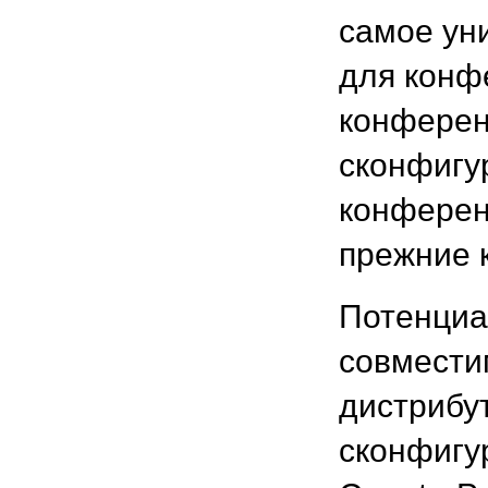
самое ун
для конф
конферен
сконфигу
конферен
прежние 
Потенциа
совместим
дистрибут
сконфигур