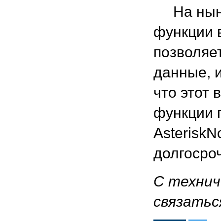
На ныне
функции в
позволяе
данные, 
что этот 
функции 
AsteriskN
долгосро
С технич
связаться