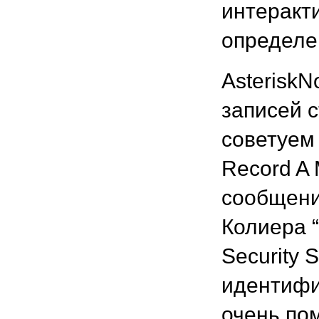
интеракт
определе
Asterisk
записей 
советуем
Record A
сообщени
Колиера “
Security 
идентифи
очень по