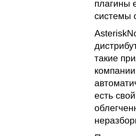
плагины 
системы 
Asterisk
дистрибу
такие пр
компании 
автоматич
есть свой
облегченн
неразборн