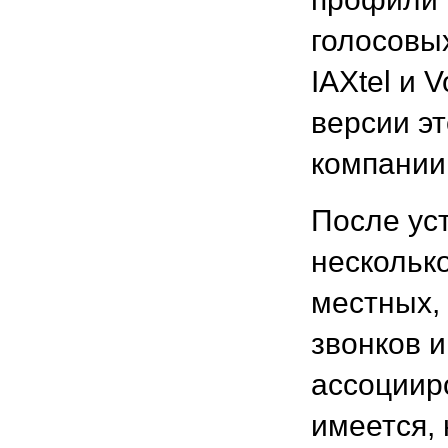
голосовых
IAXtel и 
версии э
компании
После ус
нескольк
местных,
звонков 
ассоциир
имеется,