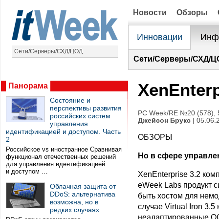
Новости
Обзоры
Инновации
Инф
Сети/Серверы/СХД/ЦОД
Сети/Серверы/СХД/Ц
XenEnter
Панорама
Состояние и
перспективы развития
PC Week/RE №20 (578), 
российских систем
Джейсон Брукс
| 05.06.
управления
идентификацией и доступом. Часть
ОБЗОРЫ
2
Российское vs иностранное Сравнивая
Но в сфере управлен
функционал отечественных решений
для управления идентификацией
и доступом …
XenEnterprise 3.2 ком
eWeek Labs продукт с
Облачная защита от
DDoS: альтернатива
быть хостом для немод
возможна, но в
случае Virtual Iron 3.
редких случаях
неадаптированные ОС