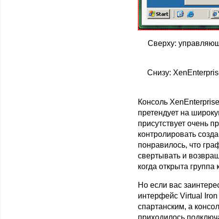
Сверху: управляюща
Снизу: XenEnterpri
Консоль XenEnterprise
претендует на широку
присутствует очень п
контролировать созда
понравилось, что гра
свертывать и возвращ
когда открыта группа 
Но если вас заинтере
интерфейс Virtual Iro
спартанским, а консо
приходилось подключа