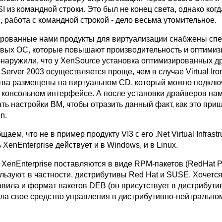
 из командной строки. Это был не конец света, однако ког
, работа с командной строкой - дело весьма утомительное.
ированные нами продукты для виртуализации снабжены сп
евых ОС, которые повышают производительность и оптими
наружили, что у XenSource установка оптимизированных д
erver 2003 осуществляется проще, чем в случае Virtual Iro
тва размещены на виртуальном CD, который можно подключ
 консольном интерфейсе. А после установки драйверов на
ть настройки ВМ, чтобы отразить данный факт, как это при
on.
ем, что не в пример продукту VI3 с его .Net Virtual Infrastru
enEnterprise действует и в Windows, и в Linux.
XenEnterprise поставляются в виде RPM-пакетов (RedHat 
льзуют, в частности, дистрибутивы Red Hat и SUSE. Хочетс
вила и формат пакетов DEB (он присутствует в дистрибути
ла свое средство управления в дистрибутивно-нейтрально