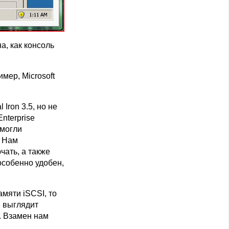
а, как консоль
мер, Microsoft
Iron 3.5, но не
nterprise
 могли
. Нам
чать, а также
особенно удобен,
мяти iSCSI, то
3 выглядит
. Взамен нам