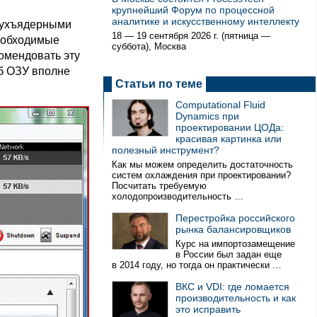
крупнейший Форум по процессной
аналитике и искусственному интеллекту
двухъядерными
18 — 19 сентября 2026 г. (пятница —
необходимые
суббота), Москва
омендовать эту
Гб ОЗУ вполне
Статьи по теме
Computational Fluid
Dynamics при
проектировании ЦОДа:
красивая картинка или
полезный инструмент?
Как мы можем определить достаточность
систем охлаждения при проектировании?
Посчитать требуемую
холодопроизводительность …
Перестройка российского
рынка балансировщиков
Курс на импортозамещение
в России был задан еще
в 2014 году, но тогда он практически …
ВКС и VDI: где ломается
производительность и как
это исправить