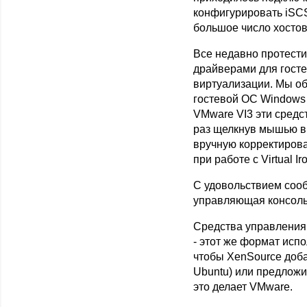
конфигурировать iSCSI
большое число хостов
Все недавно протест
драйверами для гост
виртуализации. Мы об
гостевой ОС Windows S
VMware VI3 эти средс
раз щелкнув мышью в
вручную корректирова
при работе с Virtual Ir
С удовольствием сообща
управляющая консоль X
Средства управления 
- этот же формат испо
чтобы XenSource доба
Ubuntu) или предложи
это делает VMware.