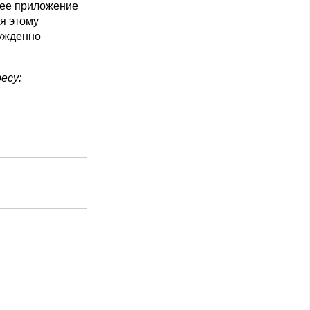
ющее приложение
ря этому
нужденно
есу: