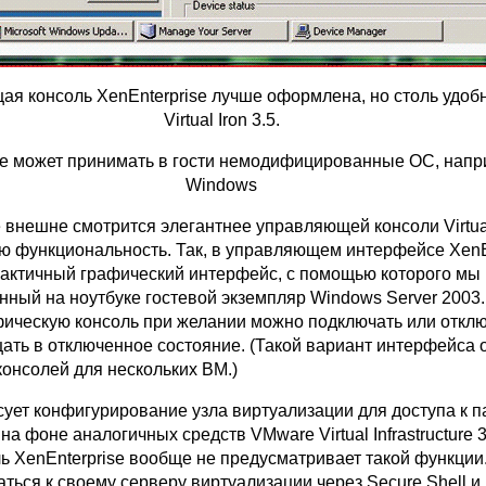
я консоль XenEnterprise лучше оформлена, но столь удобн
Virtual Iron 3.5.
se может принимать в гости немодифицированные ОС, напри
Windows
 внешне смотрится элегантнее управляющей консоли Virtual 
ю функциональность. Так, в управляющем интерфейсе XenE
рактичный графический интерфейс, с помощью которого мы
нный на ноутбуке гостевой экземпляр Windows Server 2003
фическую консоль при желании можно подключать или отклю
ать в отключенное состояние. (Такой вариант интерфейса 
консолей для нескольких ВМ.)
сует конфигурирование узла виртуализации для доступа к па
n на фоне аналогичных средств VMware Virtual Infrastructure 
ль XenEnterprise вообще не предусматривает такой функции
ться к своему серверу виртуализации через Secure Shell и