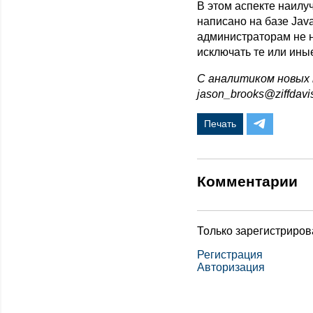
В этом аспекте наилуч
написано на базе Jav
администраторам не 
исключать те или ины
С аналитиком новых
jason_brooks@ziffdavi
Печать
Комментарии
Только зарегистриров
Регистрация
Авторизация