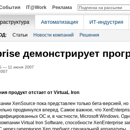
События
IT@Work
Реклама
раструктура
Автоматизация
ИТ-индустрия
ОД:
Статьи
Новости компаний
Решения
prise демонстрирует прог
5 — 11 июня 2007
2007
ия продукт отстает от VirtuaL Iron
пании XenSource пока представлен только бета-версией, но 
ильно продвинулся вперед. Самое важное, что XenEnterpris
ифицированных ОС и, в частности, Microsoft Windows. Одна
5 компании Virtual Iron Software, способности XenEnterprise з
 через гипервизор Xen требуют специальной аппаратуры.