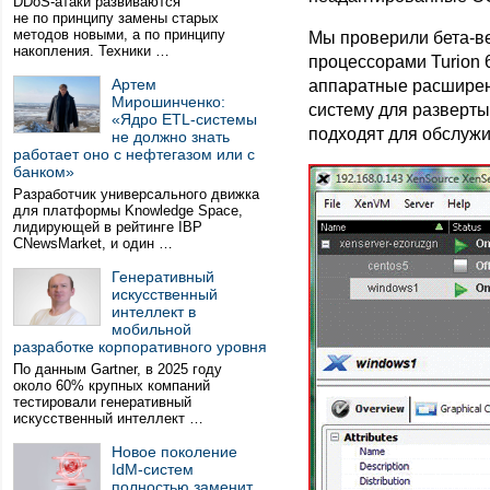
DDoS-атаки развиваются
не по принципу замены старых
методов новыми, а по принципу
Мы проверили бета-ве
накопления. Техники …
процессорами Turion 
Артем
аппаратные расширени
Мирошинченко:
систему для разверты
«Ядро ETL-системы
подходят для обслужи
не должно знать
работает оно с нефтегазом или с
банком»
Разработчик универсального движка
для платформы Knowledge Space,
лидирующей в рейтинге IBP
CNewsMarket, и один …
Генеративный
искусственный
интеллект в
мобильной
разработке корпоративного уровня
По данным Gartner, в 2025 году
около 60% крупных компаний
тестировали генеративный
искусственный интеллект …
Новое поколение
IdM-систем
полностью заменит