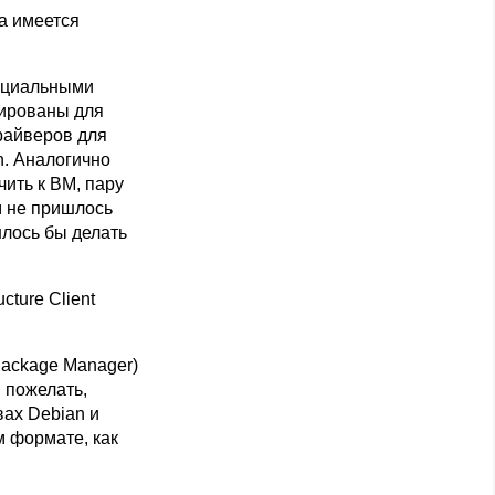
да имеется
ециальными
зированы для
райверов для
n. Аналогично
ить к ВМ, пару
м не пришлось
шлось бы делать
cture Client
Package Manager)
я пожелать,
вах Debian и
м формате, как