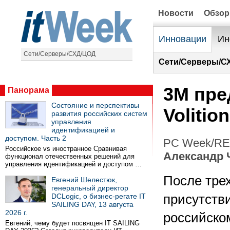
Новости
Обзо
Инновации
Ин
Сети/Серверы/СХД/ЦОД
Сети/Серверы/С
3М пре
Панорама
Состояние и перспективы
Volition
развития российских систем
управления
идентификацией и
доступом. Часть 2
PC Week/RE 
Российское vs иностранное Сравнивая
Александр 
функционал отечественных решений для
управления идентификацией и доступом …
После трех
Евгений Шелестюк,
генеральный директор
DCLogic, о бизнес-регате IT
присутств
SAILING DAY, 13 августа
2026 г.
российско
Евгений, чему будет посвящен IT SAILING