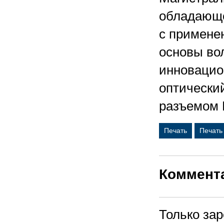
обладающе
с применен
основы во
инновацио
оптически
разъемом 
Печать
Печать
Коммент
Только за