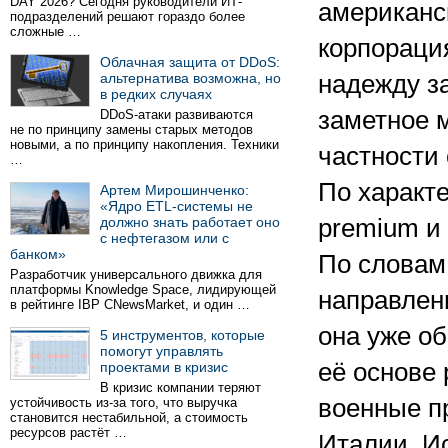
DAY 2026? Сегодня руководители ИТ-
американс
подразделений решают гораздо более
сложные …
корпораци
Облачная защита от DDoS:
альтернатива возможна, но
надежду з
в редких случаях
заметное м
DDoS-атаки развиваются
не по принципу замены старых методов
новыми, а по принципу накопления. Техники
частности 
…
По характе
Артем Мирошинченко:
«Ядро ETL-системы не
должно знать работает оно
premium и
с нефтегазом или с
банком»
По словам
Разработчик универсального движка для
платформы Knowledge Space, лидирующей
направлен
в рейтинге IBP CNewsMarket, и один …
она уже о
5 инструментов, которые
помогут управлять
её основе
проектами в кризис
В кризис компании теряют
военные пр
устойчивость из-за того, что выручка
становится нестабильной, а стоимость
ресурсов растёт …
Италии, Ис