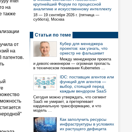
ру Intel
крупнейший Форум по процессной
го на
аналитике и искусственному интеллекту
e также
18 — 19 сентября 2026 г. (пятница —
суббота), Москва
ализации
Статьи по теме
Кубер для менеджера
учила от
проектов: как узнать, что
нзий на
оркестр не фальшивит
8 патентов.
Между менеджером проекта
ть
и девопс-инженером — огромная пропасть
в техническом понимании Kubernetes …
IDC: поставщик агентов или
рый
функций для агентов —
выбор, стоящий перед
re
каждым вендором SaaS
ножество
Сегодня можно утверждать, что сегмент
зможность
SaaS не умирает, а претерпевает
кардинальную трансформацию, и что
стигается
модель …
“неродной”
Как заполучить ресурсы
инфраструктуры в условиях
их растущего дефицита
ционала