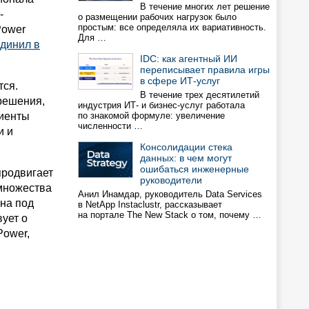
В течение многих лет решение
-
о размещении рабочих нагрузок было
простым: все определяла их вариативность.
Power
Для …
динил в
IDC: как агентный ИИ
переписывает правила игры
в сфере ИТ-услуг
тся.
В течение трех десятилетий
решения,
индустрия ИТ- и бизнес-услуг работала
лиенты
по знакомой формуле: увеличение
численности …
и и
Консолидации стека
данных: в чем могут
ошибаться инженерные
продвигает
руководители
множества
Анил Инамдар, руководитель Data Services
ана под
в NetApp Instaclustr, рассказывает
на портале The New Stack о том, почему …
вует о
Power,