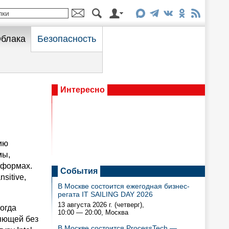
блака
Безопасность
Интересно
ию
мы,
тформах.
События
sitive,
В Москве состоится ежегодная бизнес-
регата IT SAILING DAY 2026
13 августа 2026 г. (четверг),
когда
10:00 — 20:00
, Москва
ляющей без
В Москве состоится ProcessTech —