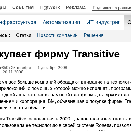
оры
События
IT@Work
Реклама
нфраструктура
Автоматизация
ИТ-индустрия
О
исы:
Статьи
Новости компаний
Решения
купает фирму Transitive
650) 25 ноября — 1 декабря 2008
| 20.11.2008
емя все больше компаний обращают внимание на технолог
приложений, с помощью которой можно исполнять програм
 одной аппаратно-программной платформы, на других пла
ением и корпорация IBM, объявившая о покупке фирмы Tran
ейся в этой области.
я Transitive, основанная в 2000 г., завоевала известность, 
пользовала ее технологию в своей системе Rosetta, позво