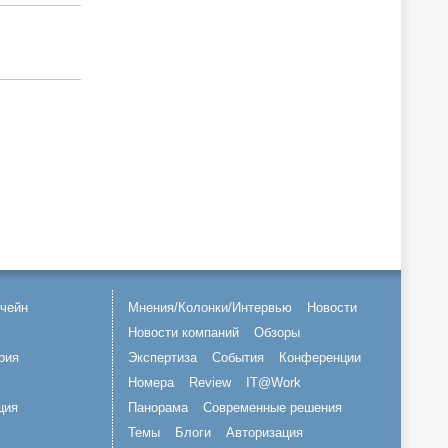
чейн
Мнения/Колонки/Интервью
Новости
Новости компаний
Обзоры
рия
Экспертиза
События
Конференции
Номера
Review
IT@Work
ция
Панорама
Современные решения
Темы
Блоги
Авторизация