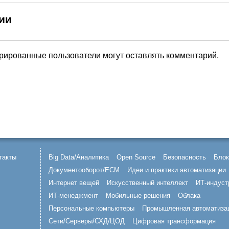
ии
трированные пользователи могут оставлять комментарий.
такты
Big Data/Аналитика
Open Source
Безопасность
Блок
Документооборот/ECM
Идеи и практики автоматизации
Интернет вещей
Искусственный интеллект
ИТ-индуст
ИТ-менеджмент
Мобильные решения
Облака
Персональные компьютеры
Промышленная автоматиза
Сети/Серверы/СХД/ЦОД
Цифровая трансформация