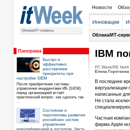
Новости
Обз
Инновации
И
Облака/ИТ-сервисы
Облака/ИТ-серв
IBM по
Панорама
Быстро и
эффективно:
PC Week/RE №44 (
расставляем
Елена Гореткина
приоритеты при
настройке SIEM
В последнее вр
После приобретения системы
виртуализации 
управления инцидентами ИБ (SIEM)
перед организацией встаёт
написанные для
практический вопрос: как сделать так
Не стала исключ
…
специализирующ
Состояние и
перспективы развития
Частная компани
российских систем
управления
фирма Apple ис
идентификацией и доступом. Часть