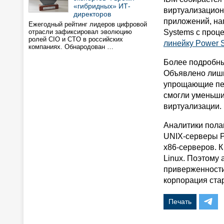
«гибридных» ИТ-
виртуализацион
директоров
приложений, на
Ежегодный рейтинг лидеров цифровой
отрасли зафиксировал эволюцию
Systems с проц
ролей CIO и CTO в российских
линейку Power S
компаниях. Обнародован …
Более подробны
Объявлено лишь
упрощающие пер
смогли уменьшит
виртуализации.
Аналитики полаг
UNIX-серверы P
x86-серверов. К
Linux. Поэтому 
приверженности 
корпорация ста
Печать