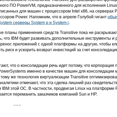
ного ПО PowerVM, предназначенного для исполнения Linux
писанных для машин с процессором Intel x86, на серверах 
ессором Power. Напомним, что в апреле Голубой гигант
объе
ystem серверы System p и System i
.
е планы применения средств Transitive пока не раскрываю
, что IBM будет развивать дополнительные инструменты и 
енос приложений с одной платформы на другую, чтобы к
ь риск и ускорить возврат инвестиций за счет консолидаци
ают, что о консолидации речь идет потому, что корпорация 
owerSystems именно в качестве машин для консолидации 
 тому же технология виртуализации Transitive оптимизиров
аналитики отмечают, что эта сделка лишний раз свидетельст
IBM этой ОС. В частности, продвигая Linux на платформе 
рается переманить заказчиков компаний Sun и HP.