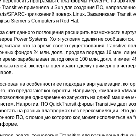
 переносить программы с платформы PowerPC на архитекту
 Transitive применяла и Sun для создания ПО, направленно
ris/SPARC-приложений поверх Linux. Заказчиками Transitiv
jitsu Siemens Computers и Red Hat.
 за счет данного поглощения расширить возможности вирту
веров Power Systems. Хотя условия сделки не сообщаются,
считали, что за время своего существования Transitive пол
нных фондов 24 млн. долл., продала порядка 16 млн. лице
 время зарабатывает за год около 100 млн. долл. и имеет 4
показателей, эксперты оценивают сделку примерно в четвер
аров.
e основан на особенности ее подхода к виртуализации, кото
ого, что предлагают конкуренты. Например, компания VMwa
 позволяющее одновременно запускать на одной машине м
стем. Напротив, ПО QuickTransit фирмы Transitive дает во
ботать на разных платформах без перекомпиляции. Это до
онного ПО, с помощью которого код может исполняться на 
тформе.
 использовать технологию Transitive для расширения функ