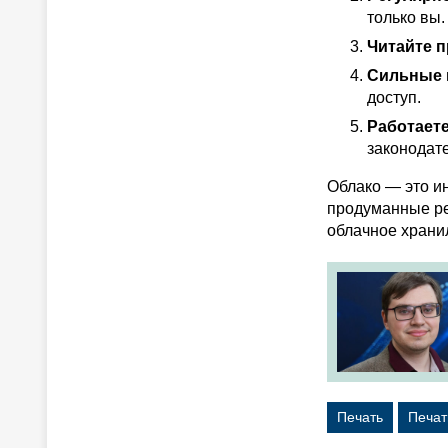
только вы.
Читайте п
Сильные п
доступ.
Работает
законодате
Облако — это ин
продуманные ре
облачное храни
Печать
Печат