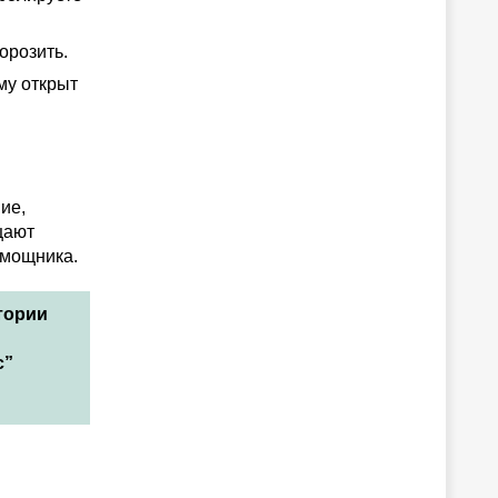
орозить.
му открыт
ие,
щают
омощника.
тории
с”