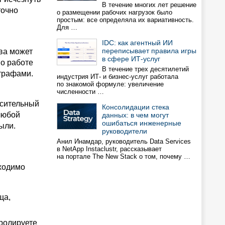
В течение многих лет решение
точно
о размещении рабочих нагрузок было
простым: все определяла их вариативность.
Для …
IDC: как агентный ИИ
переписывает правила игры
ва может
в сфере ИТ-услуг
по работе
В течение трех десятилетий
трафами.
индустрия ИТ- и бизнес-услуг работала
по знакомой формуле: увеличение
численности …
асительный
Консолидации стека
любой
данных: в чем могут
ошибаться инженерные
рыли.
руководители
Анил Инамдар, руководитель Data Services
в NetApp Instaclustr, рассказывает
на портале The New Stack о том, почему …
бходимо
ща,
тролируете