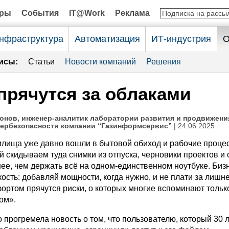
оры
События
IT@Work
Реклама
нфраструктура
Автоматизация
ИТ-индустрия
О
исы:
Статьи
Новости компаний
Решения
прячутся за облаками
онов, инженер-аналитик лаборатории развития и продвижени
бербезопасности компании “Газинформсервис”
| 24.06.2025
лища уже давно вошли в бытовой обиход и рабочие проце
 скидываем туда снимки из отпуска, черновики проектов и
нее, чем держать всё на одном-единственном ноутбуке. Биз
кость: добавляй мощности, когда нужно, и не плати за лишне
ортом прячутся риски, о которых многие вспоминают только
ром».
прогремела новость о том, что пользователю, который 30 л