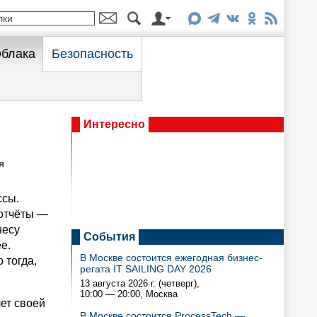
блака
Безопасность
Интересно
я
ссы.
 отчёты —
несу
События
е.
В Москве состоится ежегодная бизнес-
 тогда,
регата IT SAILING DAY 2026
13 августа 2026 г. (четверг),
10:00 — 20:00
, Москва
ет своей
В Москве состоится ProcessTech —