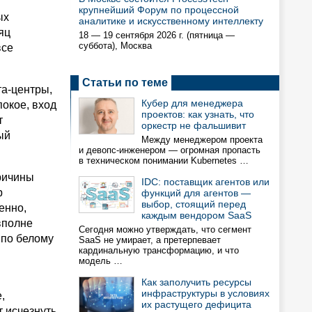
крупнейший Форум по процессной
ых
аналитике и искусственному интеллекту
яц
18 — 19 сентября 2026 г. (пятница —
суббота), Москва
все
Статьи по теме
а-центры,
Кубер для менеджера
окое, вход
проектов: как узнать, что
т
оркестр не фальшивит
ый
Между менеджером проекта
и девопс-инженером — огромная пропасть
в техническом понимании Kubernetes …
ричины
IDC: поставщик агентов или
р
функций для агентов —
выбор, стоящий перед
енно,
каждым вендором SaaS
вполне
Сегодня можно утверждать, что сегмент
 по белому
SaaS не умирает, а претерпевает
кардинальную трансформацию, и что
модель …
Как заполучить ресурсы
инфраструктуры в условиях
,
их растущего дефицита
 исчезнуть