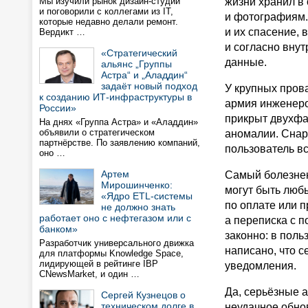
Мы изучили рынок дизайн-студий
жизни хранил в
и поговорили с коллегами из IT,
и фотографиям.
которые недавно делали ремонт.
и их спасение, 
Вердикт …
и согласно внут
«Стратегический
данные.
альянс „Группы
Астра“ и „Аладдин“
задаёт новый подход
У крупных пров
к созданию ИТ-инфраструктуры в
армия инженеро
России»
прикрыт двухфа
На днях «Группа Астра» и «Аладдин»
объявили о стратегическом
аномалии. Снар
партнёрстве. По заявлению компаний,
пользователь вс
оно …
Артем
Самый болезнен
Мирошинченко:
могут быть люб
«Ядро ETL-системы
по оплате или 
не должно знать
работает оно с нефтегазом или с
а переписка с п
банком»
законно: в поль
Разработчик универсального движка
написано, что с
для платформы Knowledge Space,
лидирующей в рейтинге IBP
уведомления.
CNewsMarket, и один …
Да, серьёзные а
Сергей Кузнецов о
техническом долге в
неудачное обно