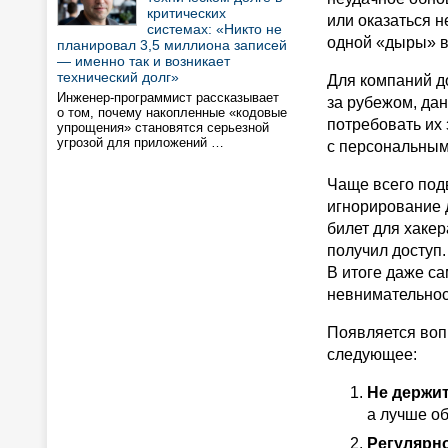
критических
или оказаться н
системах: «Никто не
одной «дыры» в
планировал 3,5 миллиона записей
— именно так и возникает
технический долг»
Для компаний д
Инженер-программист рассказывает
за рубежом, да
о том, почему накопленные «кодовые
потребовать их
упрощения» становятся серьезной
угрозой для приложений …
с персональным
Чаще всего под
игнорирование 
билет для хакер
получил доступ.
В итоге даже с
невнимательнос
Появляется вопр
следующее:
Не держит
а лучше о
Регулярно