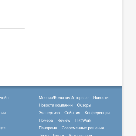
чейн
Мнения/Колонки/Интервью
Новости
Новости компаний
Обзоры
рия
Экспертиза
События
Конференции
Номера
Review
IT@Work
ция
Панорама
Современные решения
Темы
Блоги
Авторизация