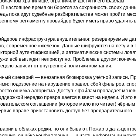
 облачном хранилище, ограничили доступ к его файлам
 В настоящее время он борется за сохранность своих данн
ведь пока идут судебные разбирательства может пройти мес
реннему регламенту провайдер будет иметь право удалить 
айдеров инфраструктура внушительная: резервируемые дат
в, современное «железо». Данные шифруются на лету и в п
кторной аутентификацией, а автоматические системы ловя
ужи всё выглядит неприступно. Проблема в другом: конечн
ецело зависит от внутренней политики компании.
ный сценарий — внезапная блокировка учётной записи. П
ыми: подозрение на нарушение правил, сбой фильтров, спо
просто ошибка алгоритма. Доступ к файлам пропадает мгнов
оддержкой нередко превращается в квест на недели. И это 
зовательском соглашении (которое мало кто читает) чёрным
ервис вправе приостановить доступ без предварительного
варии в облаках редки, но они бывают. Пожар в дата-центре
вление, ошибка конфигурации — и часть информации может