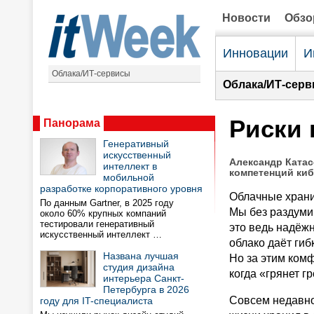
Новости
Обз
Инновации
И
Облака/ИТ-сервисы
Облака/ИТ-серв
Риски 
Панорама
Генеративный
искусственный
Александр Катас
интеллект в
компетенций ки
мобильной
разработке корпоративного уровня
Облачные храни
По данным Gartner, в 2025 году
Мы без раздумий
около 60% крупных компаний
тестировали генеративный
это ведь надёж
искусственный интеллект …
облако даёт гиб
Названа лучшая
Но за этим комф
студия дизайна
когда «грянет г
интерьера Санкт-
Петербурга в 2026
Совсем недавно 
году для IT-специалиста