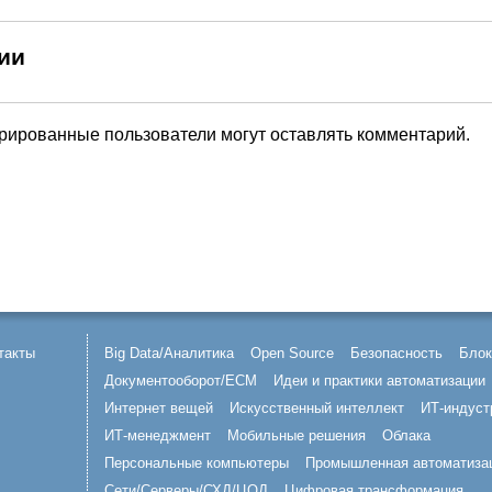
ии
трированные пользователи могут оставлять комментарий.
такты
Big Data/Аналитика
Open Source
Безопасность
Блок
Документооборот/ECM
Идеи и практики автоматизации
Интернет вещей
Искусственный интеллект
ИТ-индуст
ИТ-менеджмент
Мобильные решения
Облака
Персональные компьютеры
Промышленная автоматиза
Сети/Серверы/СХД/ЦОД
Цифровая трансформация