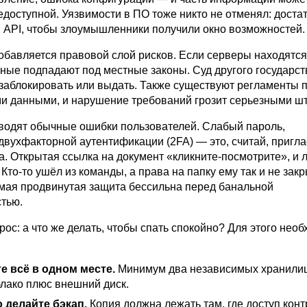
едоступной. Уязвимости в ПО тоже никто не отменял: доста
 API, чтобы злоумышленники получили окно возможностей.
обавляется правовой слой рисков. Если серверы находятся
нные подпадают под местные законы. Суд другого государст
 заблокировать или выдать. Также существуют регламенты 
и данными, и нарушение требований грозит серьезными ш
водят обычные ошибки пользователей. Слабый пароль,
двухфакторной аутентификации (2FA) — это, считай, пригл
а. Открытая ссылка на документ «кликните-посмотрите», и 
 Кто-то ушёл из команды, а права на папку ему так и не зак
амая продвинутая защита бессильна перед банальной
тью.
ос: а что же делать, чтобы спать спокойно? Для этого нео
е всё в одном месте.
Минимум два независимых хранили
блако плюс внешний диск.
 делайте бэкап.
Копия должна лежать там, где доступ кон