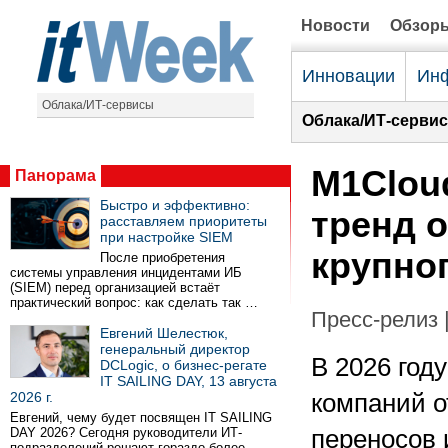
Новости
Обзор
Инновации
Инф
Облака/ИТ-сервисы
Облака/ИТ-серви
M1Clou
Панорама
Быстро и эффективно:
тренд 
расставляем приоритеты
при настройке SIEM
крупног
После приобретения
системы управления инцидентами ИБ
(SIEM) перед организацией встаёт
практический вопрос: как сделать так …
Пресс-релиз 
Евгений Шелестюк,
генеральный директор
В 2026 год
DCLogic, о бизнес-регате
IT SAILING DAY, 13 августа
2026 г.
компаний о
Евгений, чему будет посвящен IT SAILING
DAY 2026? Сегодня руководители ИТ-
переносов 
подразделений решают гораздо более