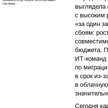
системы …
выглядела 
с высоким 
«за один з
сбоям: рос
совместимо
бюджета. 
ИТ-команд 
по миграци
в срок из-
в облачную
значительн
Сегодня ка