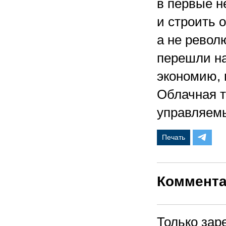
в первые н
и строить 
а не револ
перешли на
экономию, 
Облачная т
управляемы
Печать
Коммент
Только зар