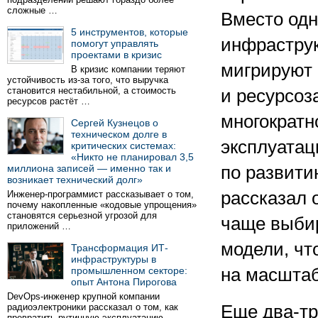
сложные …
Вместо одн
5 инструментов, которые
инфраструк
помогут управлять
проектами в кризис
мигрируют 
В кризис компании теряют
устойчивость из-за того, что выручка
становится нестабильной, а стоимость
и ресурсоз
ресурсов растёт …
многократн
Сергей Кузнецов о
техническом долге в
эксплуатац
критических системах:
«Никто не планировал 3,5
миллиона записей — именно так и
по развити
возникает технический долг»
рассказал 
Инженер-программист рассказывает о том,
почему накопленные «кодовые упрощения»
становятся серьезной угрозой для
чаще выбир
приложений …
модели, ч
Трансформация ИТ-
инфраструктуры в
промышленном секторе:
на масштаб
опыт Антона Пирогова
DevOps-инженер крупной компании
радиоэлектроники рассказал о том, как
Еще два-тр
превратить рутинную эксплуатацию