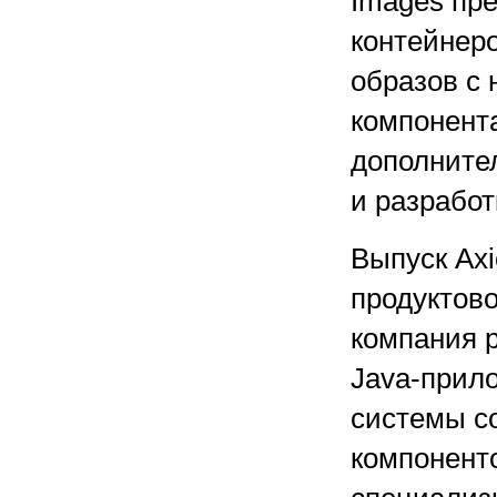
Images пр
контейнер
образов с
компонент
дополните
и разработ
Выпуск Axi
продуктов
компания 
Java-прил
системы со
компоненто