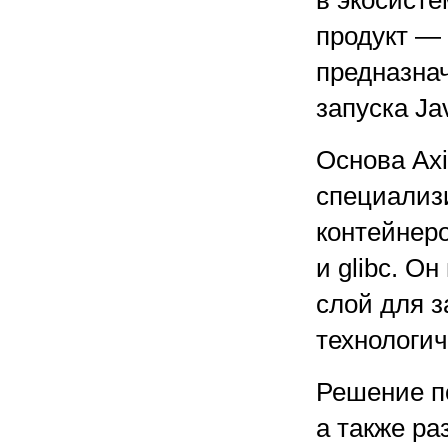
в экосист
продукт — 
предназна
запуска Ja
Основа Axi
специализ
контейнеро
и glibc. О
слой для 
технологич
Решение п
а также ра