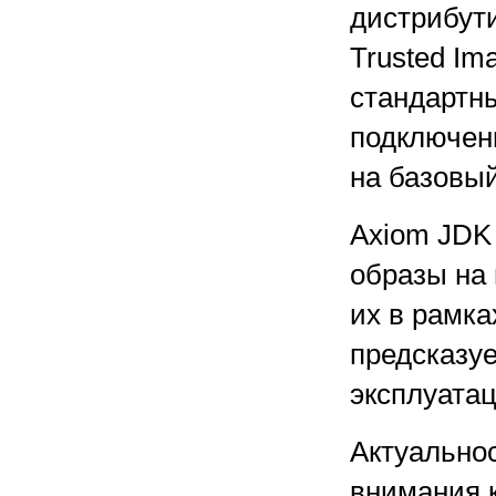
дистрибут
Trusted Im
стандартн
подключен
на базовый
Axiom JDK
образы на 
их в рамка
предсказуе
эксплуатац
Актуально
внимания 