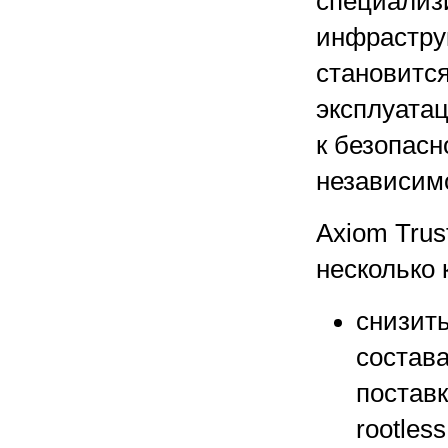
специализ
инфрастру
становитс
эксплуатац
к безопасн
независимо
Axiom Trus
несколько
снизить
состав
поставк
rootless