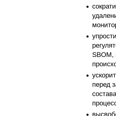
сократи
удален
монитор
упрости
регулят
SBOM, 
происх
ускори
перед з
состава
процес
высвоб