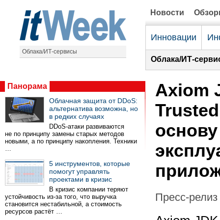
Новости
Обзо
Инновации
Ин
Облака/ИТ-сервисы
Облака/ИТ-серви
Axiom 
Панорама
Облачная защита от DDoS:
Truste
альтернатива возможна, но
в редких случаях
основу
DDoS-атаки развиваются
не по принципу замены старых методов
новыми, а по принципу накопления. Техники
эксплуа
…
5 инструментов, которые
прило
помогут управлять
проектами в кризис
В кризис компании теряют
Пресс-релиз 
устойчивость из-за того, что выручка
становится нестабильной, а стоимость
ресурсов растёт …