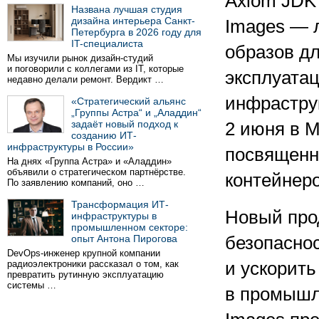
Axiom JDK 
Названа лучшая студия
дизайна интерьера Санкт-
Images — 
Петербурга в 2026 году для
IT-специалиста
образов д
Мы изучили рынок дизайн-студий
и поговорили с коллегами из IT, которые
эксплуатац
недавно делали ремонт. Вердикт …
инфрастру
«Стратегический альянс
„Группы Астра“ и „Аладдин“
задаёт новый подход к
2 июня в 
созданию ИТ-
инфраструктуры в России»
посвященн
На днях «Группа Астра» и «Аладдин»
объявили о стратегическом партнёрстве.
контейнеро
По заявлению компаний, оно …
Трансформация ИТ-
Новый про
инфраструктуры в
промышленном секторе:
опыт Антона Пирогова
безопасно
DevOps-инженер крупной компании
радиоэлектроники рассказал о том, как
и ускорит
превратить рутинную эксплуатацию
системы …
в промышл