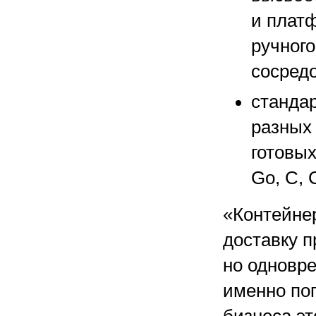
и плат
ручног
сосредо
станда
разных 
готовых
Go, C, 
«Контейне
доставку п
но одновре
именно по