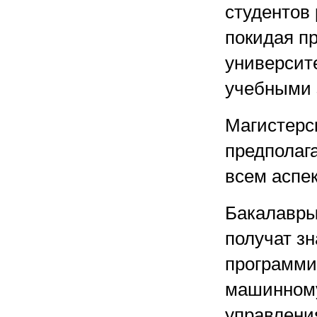
студентов 
покидая пр
университ
учебными 
Магистерс
предполаг
всем аспе
Бакалавры
получат з
программи
машинному
управления