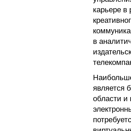
карьере в
креативног
коммуника
в аналити
издательс
телекомпани
Наибольше
является 
области и
электронн
потребует
виртуальн