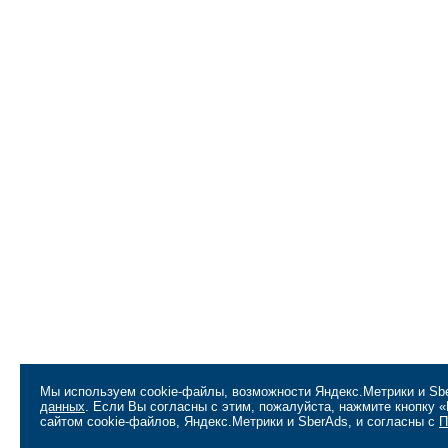
Мы используем cookie-файлы, возможности Яндекс.Метрики и Sbe
данных
. Если Вы согласны с этим, пожалуйста, нажмите кнопку
сайтом cookie-файлов, Яндекс.Метрики и SberAds, и согласны с
П