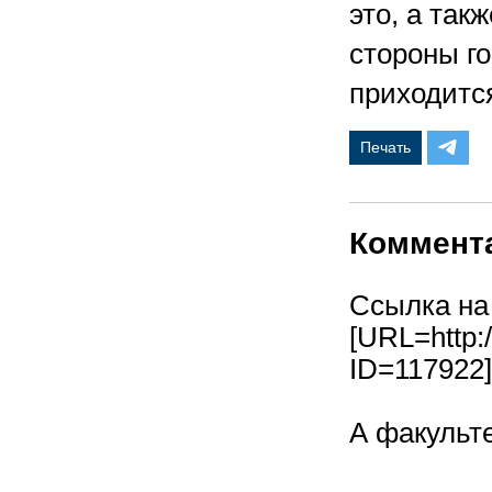
это, а так
стороны г
приходитс
Печать
Коммент
Ссылка на
[URL=http:
ID=117922
А факульте