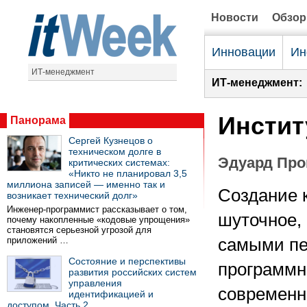
Новости
Обзо
Инновации
Ин
ИТ-менеджмент
ИТ-менеджмент:
Инстит
Панорама
Сергей Кузнецов о
техническом долге в
Эдуард Про
критических системах:
«Никто не планировал 3,5
миллиона записей — именно так и
Создание 
возникает технический долг»
Инженер-программист рассказывает о том,
шуточное, 
почему накопленные «кодовые упрощения»
становятся серьезной угрозой для
приложений …
самыми пе
Состояние и перспективы
программно
развития российских систем
управления
современн
идентификацией и
доступом. Часть 2