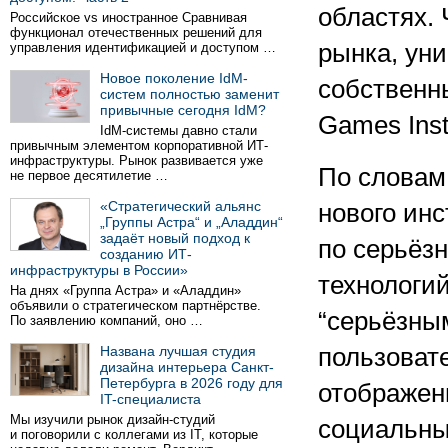
областях. 
Российское vs иностранное Сравнивая
функционал отечественных решений для
рынка, уни
управления идентификацией и доступом …
Новое поколение IdM-
собственны
систем полностью заменит
привычные сегодня IdM?
Games Insti
IdM-системы давно стали
привычным элементом корпоративной ИТ-
инфраструктуры. Рынок развивается уже
По словам
не первое десятилетие …
«Стратегический альянс
нового ин
„Группы Астра“ и „Аладдин“
задаёт новый подход к
по серьёз
созданию ИТ-
инфраструктуры в России»
технологи
На днях «Группа Астра» и «Аладдин»
объявили о стратегическом партнёрстве.
“серьёзны
По заявлению компаний, оно …
Названа лучшая студия
пользоват
дизайна интерьера Санкт-
Петербурга в 2026 году для
отображен
IT-специалиста
Мы изучили рынок дизайн-студий
социальные
и поговорили с коллегами из IT, которые