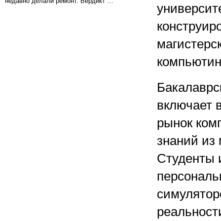
недавно делали ремонт. Вердикт …
университе
конструир
магистерс
компьютин
Бакалаврс
включает в
рынок ком
знаний из
Студенты 
персональн
симулятор
реальност