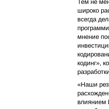
Тем не ме
широко ра
всегда де
программи
мнение по
инвестици
кодирован
кодинг», к
разработк
«Наши рез
расхожден
влиянием 