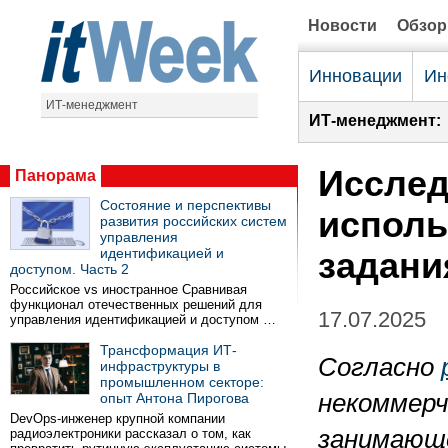
Новости
Обзо
Инновации
Ин
ИТ-менеджмент
ИТ-менеджмент:
Исслед
Панорама
Состояние и перспективы
исполь
развития российских систем
управления
идентификацией и
задани
доступом. Часть 2
Российское vs иностранное Сравнивая
функционал отечественных решений для
17.07.2025
управления идентификацией и доступом …
Трансформация ИТ-
Согласно
инфраструктуры в
промышленном секторе:
некоммерч
опыт Антона Пирогова
DevOps-инженер крупной компании
занимающе
радиоэлектроники рассказал о том, как