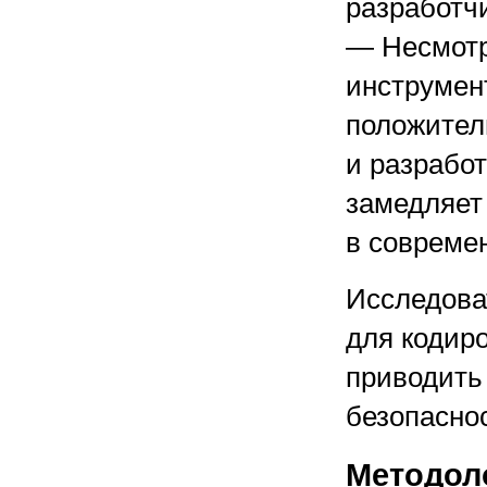
разработч
— Несмотр
инструмен
положитель
и разрабо
замедляет
в совреме
Исследова
для кодир
приводить
безопасно
Методол