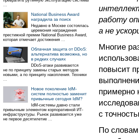
превратить рутинную эксплуатацию системы
…
интеллек
National Business Award
работу о
наградила за поиск
Недавно в Москве состоялась
а не уско
церемония награждения
престижной премии National Business Award,
которая отмечает достижения …
Многие ра
Облачная защита от DDoS:
альтернатива возможна, но
использов
в редких случаях
DDoS-атаки развиваются
повысит п
не по принципу замены старых методов
новыми, а по принципу накопления. Техники
выполнени
…
Новое поколение IdM-
примерно 
систем полностью заменит
привычные сегодня IdM?
исследова
IdM-системы давно стали
привычным элементом корпоративной ИТ-
с точность
инфраструктуры. Рынок развивается уже
не первое десятилетие …
По словам