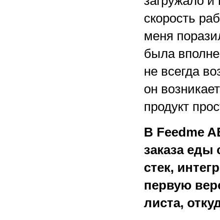
загружало и 
скорость раб
меня поразил
была вполне
не всегда во
он возникает
продукт прос
В Feedme A
заказа еды 
стек, интег
первую верс
листа, отку