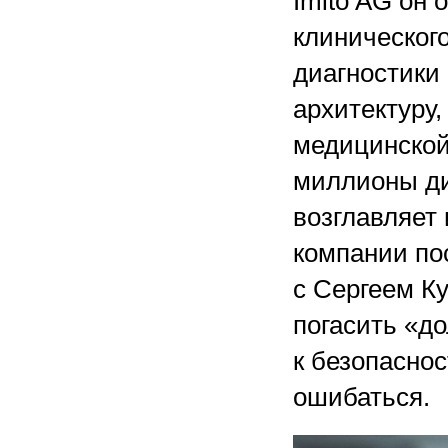
Imito AG он
клиническог
диагностики 
архитектуру
медицинской
миллионы ди
возглавляет
компании по
с Сергеем К
погасить «до
к безопаснос
ошибаться.