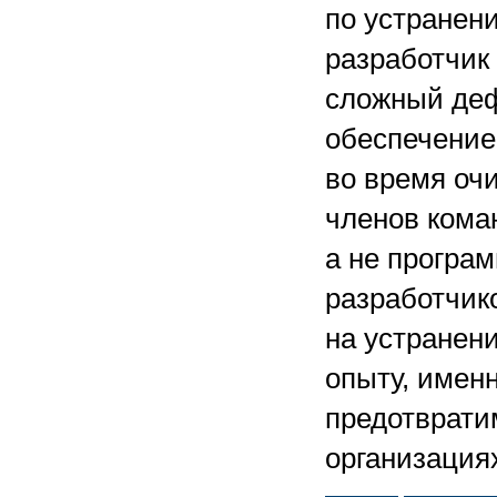
по устранен
разработчик
сложный деф
обеспечение
во время очи
членов кома
а не програ
разработчик
на устранени
опыту, имен
предотврати
организация