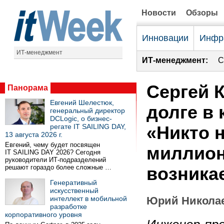
Новости
Обзоры
Инновации
Инфр
ИТ-менеджмент
ИТ-менеджмент:
С
Сергей 
Панорама
Евгений Шелестюк,
долге в 
генеральный директор
DCLogic, о бизнес-
регате IT SAILING DAY,
«Никто 
13 августа 2026 г.
Евгений, чему будет посвящен
миллион
IT SAILING DAY 2026? Сегодня
руководители ИТ-подразделений
решают гораздо более сложные …
возника
Генеративный
искусственный
интеллект в мобильной
Юрий Никола
разработке
корпоративного уровня