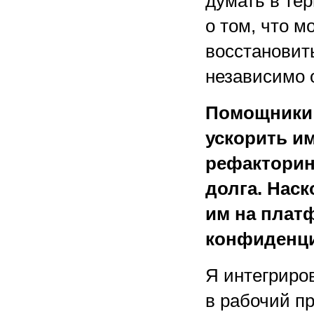
думать в те
о том, что м
восстановит
независимо о
Помощники 
ускорить и
рефакторин
долга. Нас
им на плат
конфиденц
Я интегриров
в рабочий п