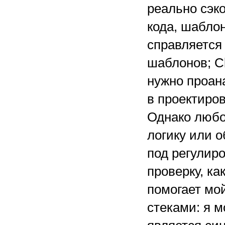
реально сэк
кода, шаблон
справляется
шаблонов; Cl
нужно проан
в проектиро
Однако любо
логику или 
под регулир
проверку, ка
помогает мо
стеками: я м