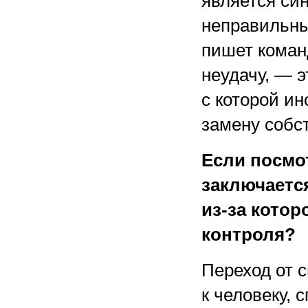
является си
неправильным
пишет коман
неудачу, — э
с которой ин
замену собс
Если посмот
заключаетс
из-за котор
контроля?
Переход от 
к человеку, 