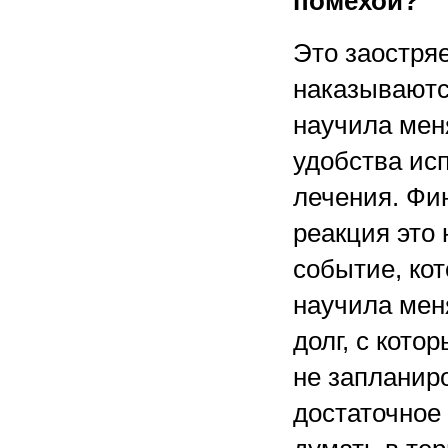
помехой?
Это заостря
наказываютс
научила меня
удобства ис
лечения. Фи
реакция это 
событие, кот
научила мен
долг, с кото
не запланир
достаточное