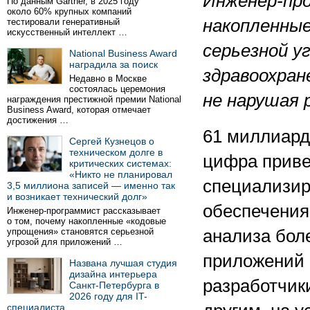
Инженер-про
По данным Gartner, в 2025 году
около 60% крупных компаний
накопленны
тестировали генеративный
искусственный интеллект …
серьезной у
National Business Award
наградила за поиск
здравоохран
Недавно в Москве
состоялась церемония
не нарушая 
награждения престижной премии National
Business Award, которая отмечает
достижения …
61 миллиард
Сергей Кузнецов о
техническом долге в
цифра приве
критических системах:
«Никто не планировал
специализир
3,5 миллиона записей — именно так
и возникает технический долг»
обеспечения
Инженер-программист рассказывает
о том, почему накопленные «кодовые
упрощения» становятся серьезной
анализа боле
угрозой для приложений …
приложений 
Названа лучшая студия
дизайна интерьера
разработчик
Санкт-Петербурга в
2026 году для IT-
специалиста