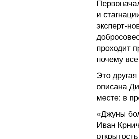
Первоначал
и стагнаци
эксперт-но
добросовес
проходит п
почему все 
Это другая
описана Ди
месте: в пр
«Джуны бол
Иван Крнич
открытость