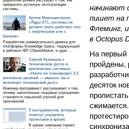
радиоэлектроники рассказал о том, как
превратить рутинную эксплуатацию
начинают 
системы …
пишет на 
Артем Мирошинченко:
«Ядро ETL-системы не
должно знать работает оно
Флеминг, 
с нефтегазом или с
банком»
в Octopus D
Разработчик универсального движка для
платформы Knowledge Space, лидирующей
в рейтинге IBP CNewsMarket, и один …
На первый 
Сергей Кузнецов о
пройдены, 
техническом долге в
критических системах:
разработчи
«Никто не планировал 3,5
миллиона записей — именно так и
возникает технический долг»
десяток но
Инженер-программист рассказывает о том,
почему накопленные «кодовые упрощения»
пролистать 
становятся серьезной угрозой для
приложений …
сжимается.
5 инструментов, которые
протестиро
помогут управлять
проектами в кризис
синхрониза
В кризис компании теряют