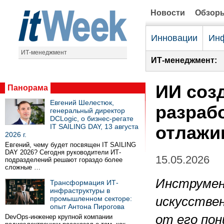
Новости
Обзор
Инновации
Инф
ИТ-менеджмент
ИТ-менеджмент:
ИИ соз
Панорама
Евгений Шелестюк,
разрабо
генеральный директор
DCLogic, о бизнес-регате
IT SAILING DAY, 13 августа
отлажи
2026 г.
Евгений, чему будет посвящен IT SAILING
DAY 2026? Сегодня руководители ИТ-
15.05.2026
подразделений решают гораздо более
сложные …
Инструмен
Трансформация ИТ-
инфраструктуры в
промышленном секторе:
искусстве
опыт Антона Пирогова
от его по
DevOps-инженер крупной компании