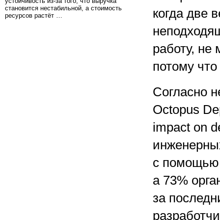
устойчивость из-за того, что выручка
становится нестабильной, а стоимость
когда две 
ресурсов растёт …
неподходящ
работу, не
потому что 
Согласно 
Octopus Dep
impact on d
инженерных
с помощью
а 73% орга
за последн
разработчи