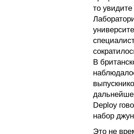
то увидите
Лаборатор
университе
специалист
сократилось
В британск
наблюдалос
выпускников
дальнейшее
Deploy гов
набор джун
Это не вре