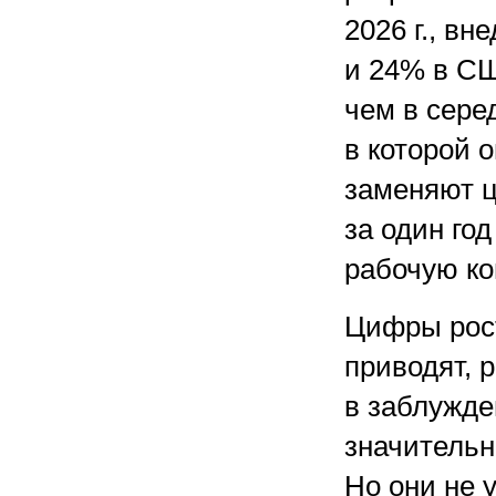
2026 г., в
и 24% в СШ
чем в сере
в которой 
заменяют 
за один го
рабочую к
Цифры рост
приводят, 
в заблужд
значительн
Но они не 