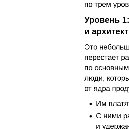
по трем уро
Уровень 1
и архитек
Это небольш
перестает р
по основным
люди, котор
от ядра прод
Им платя
С ними р
и удержа