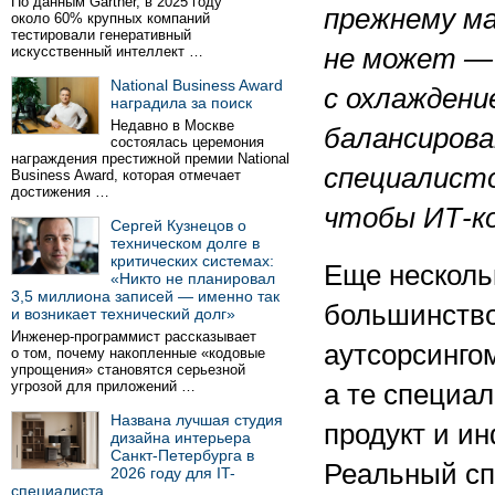
По данным Gartner, в 2025 году
прежнему м
около 60% крупных компаний
тестировали генеративный
искусственный интеллект …
не может —
National Business Award
с охлаждени
наградила за поиск
Недавно в Москве
балансиров
состоялась церемония
награждения престижной премии National
специалист
Business Award, которая отмечает
достижения …
чтобы ИТ-ко
Сергей Кузнецов о
техническом долге в
критических системах:
Еще несколь
«Никто не планировал
3,5 миллиона записей — именно так
большинство
и возникает технический долг»
Инженер-программист рассказывает
аутсорсингом
о том, почему накопленные «кодовые
упрощения» становятся серьезной
угрозой для приложений …
а те специа
Названа лучшая студия
продукт и ин
дизайна интерьера
Санкт-Петербурга в
Реальный сп
2026 году для IT-
специалиста