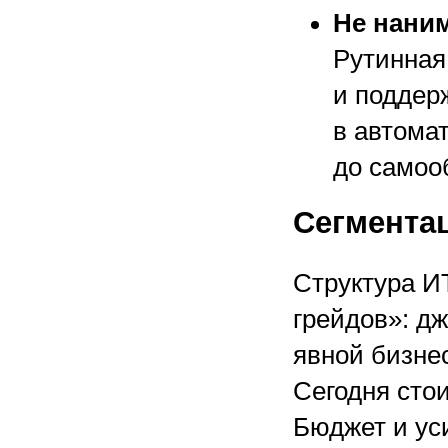
Не наним
Рутинная
и поддер
в автома
до самоо
Сегмента
Структура И
грейдов»: д
явной бизне
Сегодня стои
Бюджет и ус