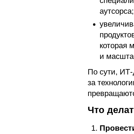
специали
аутсорса;
увеличив
продукто
которая 
и масшта
По сути, ИТ-
за технологии
превращаютс
Что делат
Провест