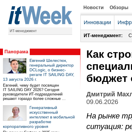
Новости
Обзоры
Инновации
Инфр
ИТ-менеджмент
ИТ-менеджмент:
С
Как стро
Панорама
Евгений Шелестюк,
специал
генеральный директор
DCLogic, о бизнес-
регате IT SAILING DAY,
бюджет 
13 августа 2026 г.
Евгений, чему будет посвящен
IT SAILING DAY 2026? Сегодня
Дмитрий Махл
руководители ИТ-подразделений
решают гораздо более сложные …
09.06.2026
Генеративный
искусственный
На рынке тр
интеллект в мобильной
разработке
ситуация: р
корпоративного уровня