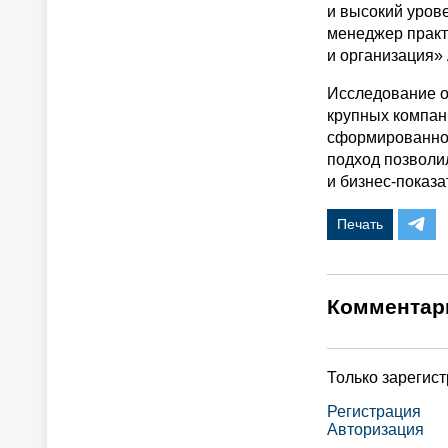
и высокий уров
менеджер практ
и организация» 
Исследование о
крупных компани
сформированног
подход позволи
и бизнес-показа
Печать
Комментар
Только зарегис
Регистрация
Авторизация