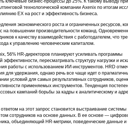
ять ключевые бизнес-процессы до 25%. К такому выводу пр
алтинговой технологической компании Axenix по итогам исс
лиянию EX на рост и эффективность бизнеса.
едления экономического роста и ограниченных ресурсов, к
с на повышении производительности команд. Одновременн
ников к качеству взаимодействия с работодателем, что тре
хода к управлению человеческим капиталом.
ix, 56% HR-директоров планируют усиливать программы
й эффективности, пересматривать структуру нагрузки и иск
ния работы с использованием ИИ-инструментов. HRD отмеч
ия для удержания, однако речь все чаще идет о прагматичн
ании условий для самых результативных сотрудников, оцен
тивности применяемых инструментов. Тенденция постепе
ассовых кампаний борьбы за кадры к аналитическому и адр
 ответом на этот запрос становится выстраивание системы
том сотрудников на основе данных. В ее основе — цифров
ника, объединяющий HR-метрики, поведенческие данные и