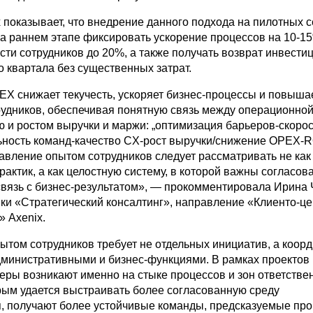
 показывает, что внедрение данного подхода на пилотных 
на раннем этапе фиксировать ускорение процессов на
10-1
ти сотрудников до 20%, а также получать возврат инвести
о квартала без существенных затрат.
EX снижает текучесть, ускоряет бизнес-процессы и повыша
рудников, обеспечивая понятную связь между операционно
 и ростом выручки и маржи: „оптимизация барьеров-скорос
ьность команд-качество
CX-рост
выручки/снижение OPEX-R
равление опытом сотрудников следует рассматривать не как
актик, а как целостную систему, в которой важны согласов
связь с бизнес-результатом», — прокомментировала Ирина 
ики «Стратегический консалтинг», направление «Клиенто-ц
 Axenix.
ытом сотрудников требует не отдельных инициатив, а коор
административными и бизнес-функциями. В рамках проектов
еры возникают именно на стыке процессов и зон ответстве
рым удается выстраивать более согласованную среду
, получают более устойчивые команды, предсказуемые пр