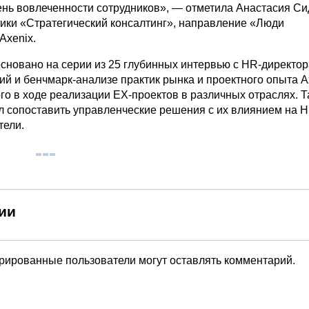
ень вовлеченности сотрудников», — отметила Анастасия Си
ики «Стратегический консалтинг», направление «Люди
Axenix.
сновано на серии из 25 глубинных интервью с HR-директо
й и бенчмарк-анализе практик рынка и проектного опыта A
о в ходе реализации EX-проектов в различных отраслях. Т
л сопоставить управленческие решения с их влиянием на H
тели.
ии
трированные пользователи могут оставлять комментарий.