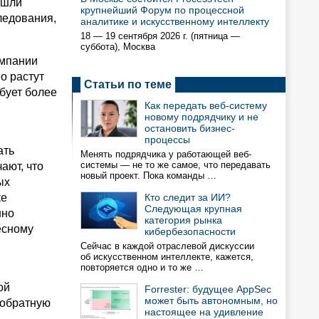
ишли
крупнейший Форум по процессной
ледования,
аналитике и искусственному интеллекту
18 — 19 сентября 2026 г. (пятница —
суббота), Москва
омпании
о растут
Статьи по теме
бует более
Как передать веб-систему
новому подрядчику и не
остановить бизнес-
процессы
ать
Менять подрядчика у работающей веб-
системы — не то же самое, что передавать
ают, что
новый проект. Пока команды …
ых
ке
Кто следит за ИИ?
Следующая крупная
нно
категория рынка
есному
кибербезопасности
Сейчас в каждой отраслевой дискуссии
об искусственном интеллекте, кажется,
повторяется одно и то же …
ой
Forrester: будущее AppSec
может быть автономным, но
 обратную
настоящее на удивление