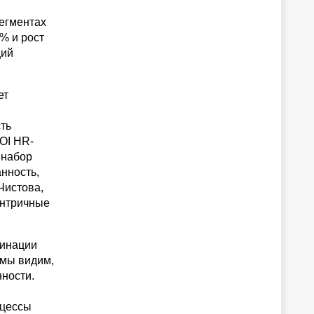
сегментах
5%
и рост
ций
ет
й
ть
OI HR-
 набор
анность,
Чистова,
ентричные
динации
 мы видим,
нности.
оцессы