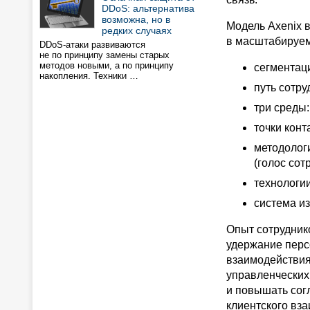
DDoS: альтернатива
возможна, но в
Модель Axenix 
редких случаях
в масштабируем
DDoS-атаки развиваются
не по принципу замены старых
методов новыми, а по принципу
сегментац
накопления. Техники …
путь сотр
три среды
точки конт
методологи
(голос сот
технологи
система из
Опыт сотрудник
удержание перс
взаимодействия
управленческих
и повышать сог
клиентского вза