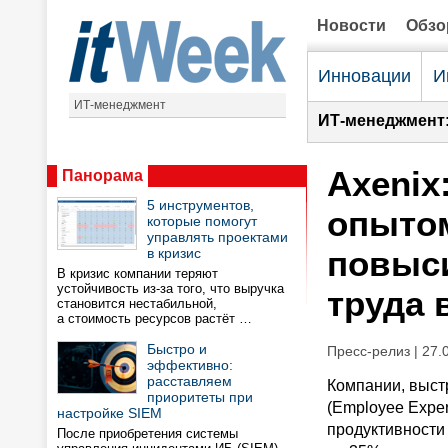
Новости
Обз
Инновации
И
ИТ-менеджмент
ИТ-менеджмент
Axenix
Панорама
5 инструментов,
опытом
которые помогут
управлять проектами
повыс
в кризис
В кризис компании теряют
устойчивость из-за того, что выручка
труда 
становится нестабильной,
а стоимость ресурсов растёт …
Быстро и
Пресс-релиз | 27.
эффективно:
расставляем
Компании, выст
приоритеты при
(Employee Exper
настройке SIEM
продуктивности 
После приобретения системы