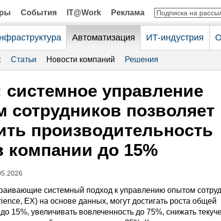
оры
События
IT@Work
Реклама
нфраструктура
Автоматизация
ИТ-индустрия
О
:
Статьи
Новости компаний
Решения
: системное управление
 сотрудников позволяет
ить производительность
в компании до 15%
05.2026
раивающие системный подход к управлению опытом сотру
ience, EX) на основе данных, могут достигать роста общей
до 15%, увеличивать вовлеченность до 75%, снижать текуч