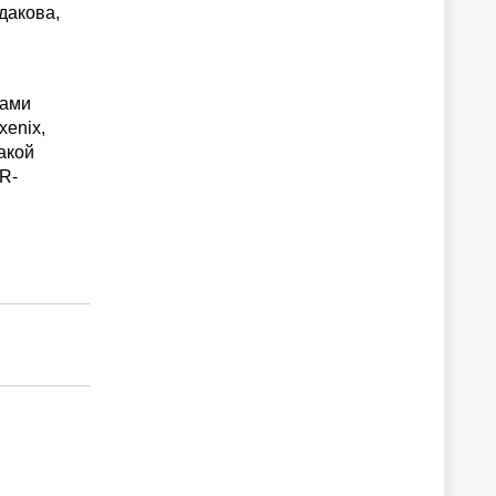
дакова,
рами
xenix,
акой
R-