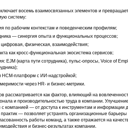
включает восемь взаимосвязанных элементов и превращае
ую систему:
ия по рабочим контекстам и поведенческим профилям;
удника — синергия опыта и функциональных процессов;
: цифровая, физическая, взаимодействия;
акта как кросс-функциональная экосистема сервисов;
я: EJM (карта пути сотрудника), пульс-опросы, Voice of Emp
рудника);
и HCM-платформ с ИИ-надстройкой;
меримости через HR- и бизнес-метрики.
ов рассматривается как фактор, влияющий на вовлеченност
онала и производительностью труда в компании. Улучшени
 с компанией — от доступа к инструментам и информации д
 практик — позволяет устранять организационные барьеры
ласованность работы команд, а также отражается на качест
имодействия и бизнес-результатах компании.