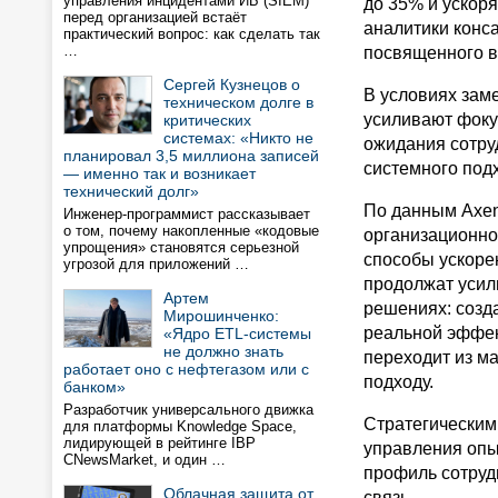
управления инцидентами ИБ (SIEM)
до 35% и ускор
перед организацией встаёт
аналитики конс
практический вопрос: как сделать так
…
посвященного в
Сергей Кузнецов о
В условиях зам
техническом долге в
усиливают фоку
критических
системах: «Никто не
ожидания сотруд
планировал 3,5 миллиона записей
системного под
— именно так и возникает
технический долг»
По данным Axen
Инженер-программист рассказывает
о том, почему накопленные «кодовые
организационно
упрощения» становятся серьезной
способы ускоре
угрозой для приложений …
продолжат усил
Артем
решениях: созд
Мирошинченко:
реальной эффек
«Ядро ETL-системы
не должно знать
переходит из м
работает оно с нефтегазом или с
подходу.
банком»
Разработчик универсального движка
Стратегическим
для платформы Knowledge Space,
лидирующей в рейтинге IBP
управления опы
CNewsMarket, и один …
профиль сотруд
Облачная защита от
связь.