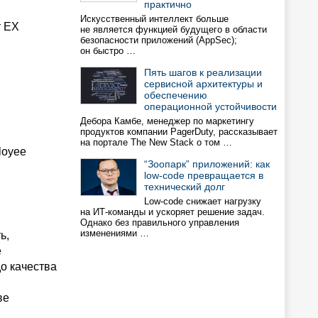
практично
Искусственный интеллект больше
т EХ
не является функцией будущего в области
безопасности приложений (AppSec);
он быстро …
Пять шагов к реализации
сервисной архитектуры и
обеспечению
операционной устойчивости
Дебора Камбе, менеджер по маркетингу
продуктов компании PagerDuty, рассказывает
на портале The New Stack о том …
loyee
“Зоопарк” приложений: как
low-code превращается в
технический долг
Low-code снижает нагрузку
на ИТ-команды и ускоряет решение задач.
Однако без правильного управления
изменениями …
ь,
е
о качества
ве