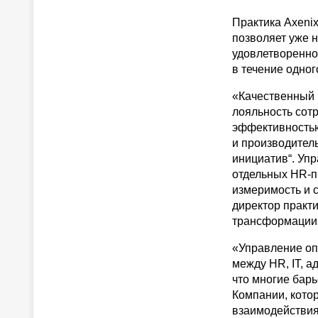
Практика Axenix
позволяет уже 
удовлетвореннос
в течение одног
«Качественный 
лояльность сот
эффективностью
и производител
инициатив“. Уп
отдельных HR-пр
измеримость и 
директор практ
трансформации»
«Управление оп
между HR, IT, 
что многие барь
Компании, кото
взаимодействия