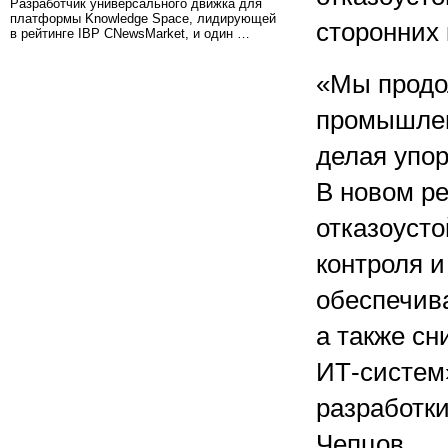
Разработчик универсального движка для
платформы Knowledge Space, лидирующей
сторонних 
в рейтинге IBP CNewsMarket, и один …
«Мы продол
промышлен
делая упор
В новом р
отказоуст
контроля и
обеспечив
а также сн
ИТ-систем
разработки
Чепцов.