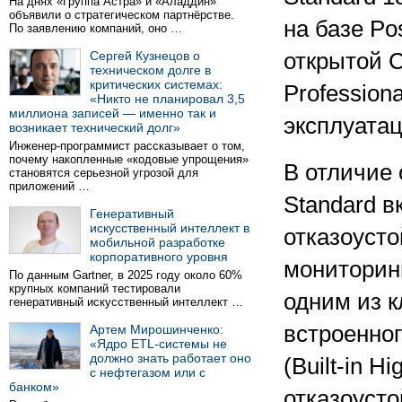
На днях «Группа Астра» и «Аладдин»
объявили о стратегическом партнёрстве.
на базе Po
По заявлению компаний, оно …
Сергей Кузнецов о
открытой С
техническом долге в
критических системах:
Profession
«Никто не планировал 3,5
миллиона записей — именно так и
эксплуатац
возникает технический долг»
Инженер-программист рассказывает о том,
почему накопленные «кодовые упрощения»
В отличие 
становятся серьезной угрозой для
приложений …
Standard 
Генеративный
искусственный интеллект в
отказоусто
мобильной разработке
корпоративного уровня
мониторинг
По данным Gartner, в 2025 году около 60%
крупных компаний тестировали
одним из 
генеративный искусственный интеллект …
встроенно
Артем Мирошинченко:
«Ядро ETL-системы не
должно знать работает оно
(Built-in H
с нефтегазом или с
банком»
отказоуст