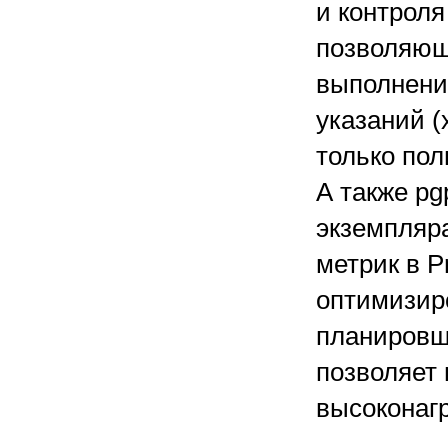
и контроля
позволяющ
выполнени
указаний (
только пол
А также pg
экземпляра
метрик в P
оптимизир
планировщ
позволяет
высоконаг