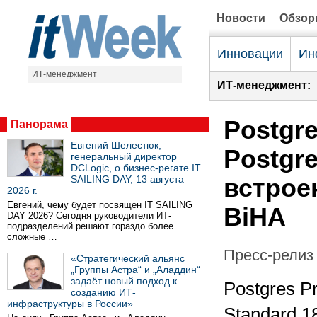
Новости
Обзо
Инновации
Ин
ИТ-менеджмент
ИТ-менеджмент:
Postgre
Панорама
Евгений Шелестюк,
Postgre
генеральный директор
DCLogic, о бизнес-регате IT
SAILING DAY, 13 августа
встрое
2026 г.
Евгений, чему будет посвящен IT SAILING
BiHA
DAY 2026? Сегодня руководители ИТ-
подразделений решают гораздо более
сложные …
Пресс-релиз 
«Стратегический альянс
„Группы Астра“ и „Аладдин“
задаёт новый подход к
Postgres P
созданию ИТ-
инфраструктуры в России»
Standard 