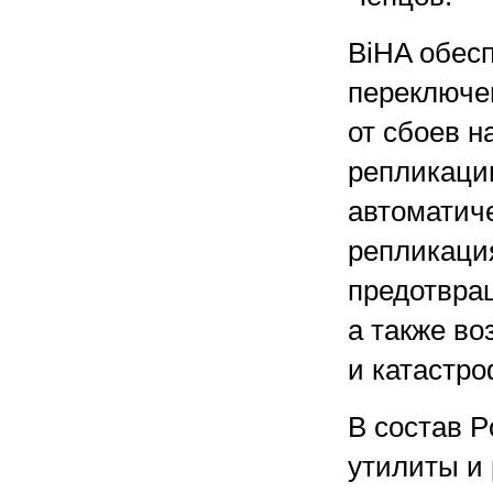
BiHA обес
переключе
от сбоев 
репликаци
автоматиче
репликаци
предотвращ
а также в
и катастр
В состав P
утилиты и