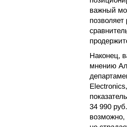
позициони
важный мом
позволяет 
сравнител
продержитс
Наконец, 
мнению Ал
департаме
Electronic
показател
34 990 руб
возможно, 