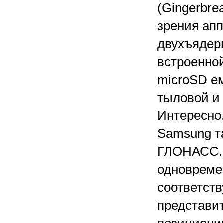
(Gingerbre
зрения ап
двухъядерн
встроенной
microSD ем
тыловой и
Интересно
Samsung т
ГЛОНАСС. 
одновреме
соответст
представи