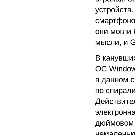
устройств.
смартфонов
они могли
мысли, и G
В канувших
ОС Windows
в данном с
по спирали
Действител
электронна
дюймовом э
немаленьк