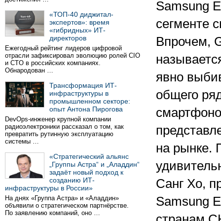
Samsung El
«ТОП-40 диджитал-
сегменте 
экспертов»: время
«гибридных» ИТ-
директоров
Впрочем, G
Ежегодный рейтинг лидеров цифровой
отрасли зафиксировал эволюцию ролей CIO
называется
и CTO в российских компаниях.
Обнародован …
явно выби
Трансформация ИТ-
общего ря
инфраструктуры в
промышленном секторе:
опыт Антона Пирогова
смартфоно
DevOps-инженер крупной компании
радиоэлектроники рассказал о том, как
представл
превратить рутинную эксплуатацию
системы …
на рынке. 
«Стратегический альянс
удивительн
„Группы Астра“ и „Аладдин“
задаёт новый подход к
созданию ИТ-
Санг Хо, п
инфраструктуры в России»
На днях «Группа Астра» и «Аладдин»
Samsung El
объявили о стратегическом партнёрстве.
По заявлению компаний, оно …
странам СН