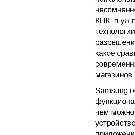
несомненно
КПК, а уж 
технологи
разрешение
какое срав
современн
магазинов.
Samsung о
функционал
чем можно 
устройств
приложения