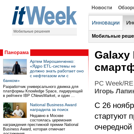
Новости
Обзо
Инновации
Ин
Мобильные решения
Мобильные реше
Galaxy
Панорама
Артем Мирошинченко:
смарт
«Ядро ETL-системы не
должно знать работает оно
с нефтегазом или с
банком»
PC Week/RE 
Разработчик универсального движка для
Игорь Лапи
платформы Knowledge Space, лидирующей
в рейтинге IBP CNewsMarket, и один …
С 26 ноябр
National Business Award
наградила за поиск
стартуют 
Недавно в Москве
состоялась церемония
награждения престижной премии National
очередной
Business Award, которая отмечает
достижения …