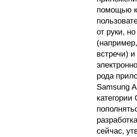
помощью к
пользовате
от руки, н
(например
встречи) и
электронно
рода прило
Samsung A
категории 
пополнятьс
разработк
сейчас, у