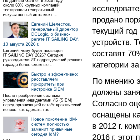
По данным Gartner, в 2025 году
около 60% крупных компаний
исследовател
тестировали генеративный
искусственный интеллект …
продано пор
Евгений Шелестюк,
генеральный директор
текущий год 
DCLogic, о бизнес-
регате IT SAILING DAY,
устройств. 
13 августа 2026 г.
Евгений, чему будет посвящен
составят 70
IT SAILING DAY 2026? Сегодня
руководители ИТ-подразделений решают
категории за
гораздо более сложные …
Быстро и эффективно:
расставляем
По мнению э
приоритеты при
настройке SIEM
должны заня
После приобретения системы
управления инцидентами ИБ (SIEM)
Согласно оце
перед организацией встаёт практический
вопрос: как сделать так …
оснащены ка
Новое поколение IdM-
систем полностью
в 2012 г. ко
заменит привычные
сегодня IdM?
2016 г. этот