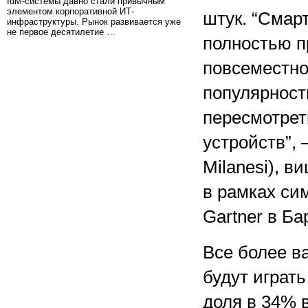
IdM-системы давно стали привычным
элементом корпоративной ИТ-
штук. “Смар
инфраструктуры. Рынок развивается уже
не первое десятилетие …
полностью п
повсеместно
популярност
пересмотрет
устройств”,
Milanesi), в
в рамках си
Gartner в Ба
Все более в
будут играть
доля в 34% 