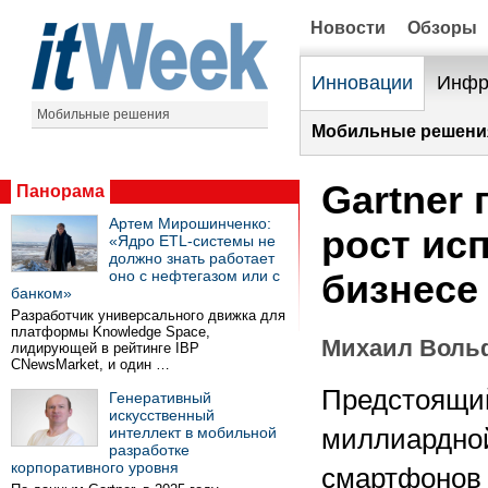
Новости
Обзоры
Инновации
Инфр
Мобильные решения
Мобильные решени
Gartner
Панорама
Артем Мирошинченко:
рост ис
«Ядро ETL-системы не
должно знать работает
оно с нефтегазом или с
бизнесе
банком»
Разработчик универсального движка для
платформы Knowledge Space,
Михаил Воль
лидирующей в рейтинге IBP
CNewsMarket, и один …
Предстоящий
Генеративный
искусственный
интеллект в мобильной
миллиардной
разработке
корпоративного уровня
смартфонов 