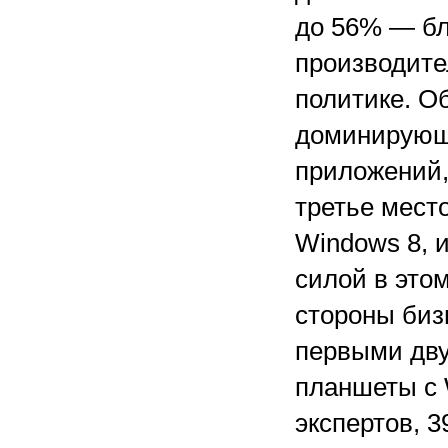
до 56% — бл
производите
политике. О
доминирующ
приложений,
третье место
Windows 8, 
силой в это
стороны бизн
первыми дву
планшеты с 
экспертов, 