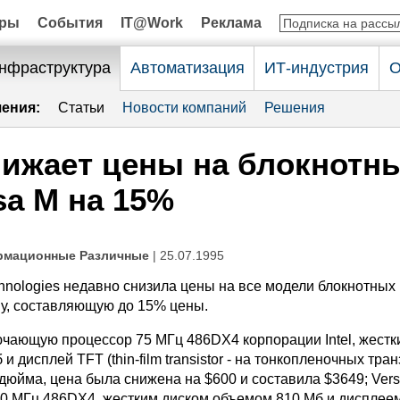
оры
События
IT@Work
Реклама
нфраструктура
Автоматизация
ИТ-индустрия
О
ения:
Статьи
Новости компаний
Решения
ижает цены на блокнотн
sa М на 15%
рмационные Различные
| 25.07.1995
nologies недавно снизила цены на все модели блокнотных
му, составляющую до 15% цены.
ючающую процессор 75 МГц 486DX4 корпорации Intel, жестк
 дисплей TFT (thin-film transistor - на тонкопленочных тран
дюйма, цена была снижена на $600 и составила $3649; Vers
0 МГц 486DX4, жестким диском объемом 810 Мб и дисплеем