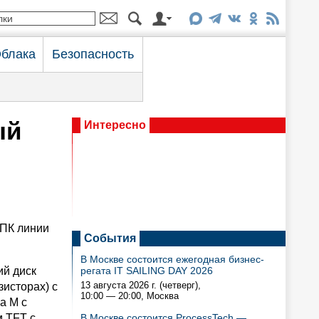
блака
Безопасность
ый
Интересно
 ПК линии
События
В Москве состоится ежегодная бизнес-
ий диск
регата IT SAILING DAY 2026
13 августа 2026 г. (четверг),
зисторах) с
10:00 — 20:00
, Москва
a М с
 TFT с
В Москве состоится ProcessTech —