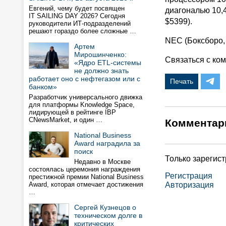
Евгений, чему будет посвящен
диагональю 10,
IT SAILING DAY 2026? Сегодня
$5399).
руководители ИТ-подразделений
решают гораздо более сложные …
NEC (Боксборо, 
Артем
Мирошинченко:
Связаться с ком
«Ядро ETL-системы
не должно знать
работает оно с нефтегазом или с
Печать
банком»
Разработчик универсального движка
для платформы Knowledge Space,
лидирующей в рейтинге IBP
CNewsMarket, и один …
Комментар
National Business
Award наградила за
поиск
Только зарегис
Недавно в Москве
состоялась церемония награждения
Регистрация
престижной премии National Business
Award, которая отмечает достижения
Авторизация
…
Сергей Кузнецов о
техническом долге в
критических