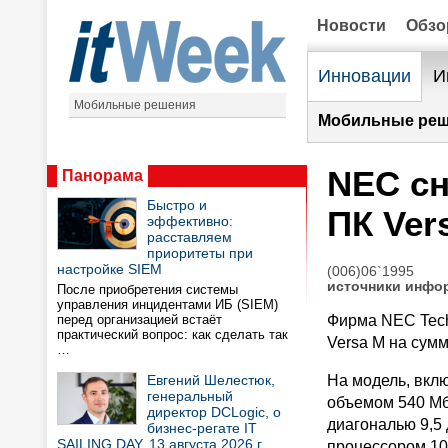
Новости
Обз
Инновации
И
Мобильные решения
Мобильные реш
NEC сн
Панорама
Быстро и
ПК Ver
эффективно:
расставляем
приоритеты при
настройке SIEM
(006)06`1995
источники инфо
После приобретения системы
управления инцидентами ИБ (SIEM)
перед организацией встаёт
Фирма NEC Tech
практический вопрос: как сделать так
Versa М на сум
…
Евгений Шелестюк,
На модель, вкл
генеральный
объемом 540 Мб и
директор DCLogic, о
диагональю 9,5 
бизнес-регате IT
SAILING DAY, 13 августа 2026 г.
процессором 10