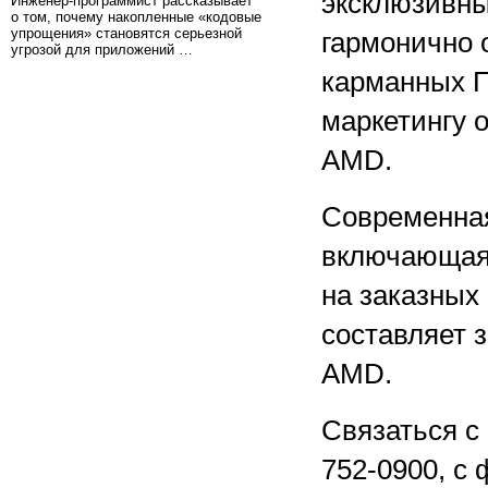
эксклюзивны
Инженер-программист рассказывает
о том, почему накопленные «кодовые
упрощения» становятся серьезной
гармонично 
угрозой для приложений …
карманных П
маркетингу 
AMD.
Современная
включающая 
на заказных
составляет 
AMD.
Связаться с
752-0900, с 