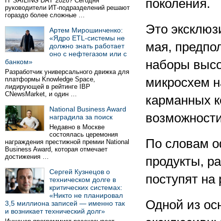
IT SAILING DAY 2026? Сегодня
поколения.
руководители ИТ-подразделений решают
гораздо более сложные …
Это эксклюз
Артем Мирошинченко:
«Ядро ETL-системы не
мая, предпо
должно знать работает
оно с нефтегазом или с
банком»
наборы выс
Разработчик универсального движка для
платформы Knowledge Space,
микросхем н
лидирующей в рейтинге IBP
CNewsMarket, и один …
карманных к
National Business Award
возможности
наградила за поиск
Недавно в Москве
состоялась церемония
По словам 
награждения престижной премии National
Business Award, которая отмечает
достижения …
продукты, р
Сергей Кузнецов о
поступят на 
техническом долге в
критических системах:
«Никто не планировал
Одной из ос
3,5 миллиона записей — именно так
и возникает технический долг»