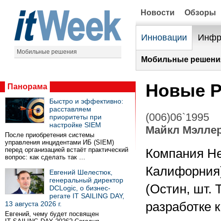
Новости
Обзоры
Инновации
Инфр
Мобильные решения
Мобильные решени
Новые P
Панорама
Быстро и эффективно:
расставляем
(006)06`1995
приоритеты при
настройке SIEM
Майкл Мэлле
После приобретения системы
управления инцидентами ИБ (SIEM)
перед организацией встаёт практический
Компания Hew
вопрос: как сделать так …
Калифорния)
Евгений Шелестюк,
генеральный директор
(Остин, шт.
DCLogic, о бизнес-
регате IT SAILING DAY,
13 августа 2026 г.
разработке 
Евгений, чему будет посвящен