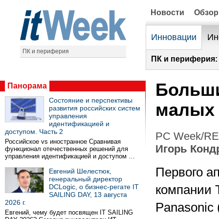
Новости
Обзо
Инновации
Ин
ПК и периферия
ПК и периферия:
Больши
Панорама
Состояние и перспективы
малых
развития российских систем
управления
идентификацией и
доступом. Часть 2
PC Week/RE 
Российское vs иностранное Сравнивая
Игорь Конд
функционал отечественных решений для
управления идентификацией и доступом …
Первого а
Евгений Шелестюк,
генеральный директор
DCLogic, о бизнес-регате IT
компании T
SAILING DAY, 13 августа
2026 г.
Panasonic
Евгений, чему будет посвящен IT SAILING