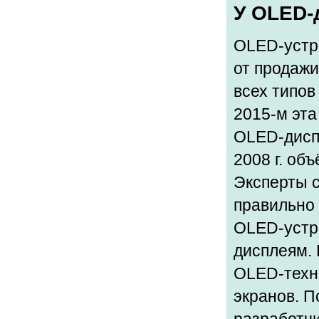
У OLED-
OLED-устро
от продаж
всех типов
2015-м эта
OLED-диспл
2008 г. об
Эксперты с
правильно 
OLED-устр
дисплеям. 
OLED-техно
экранов. П