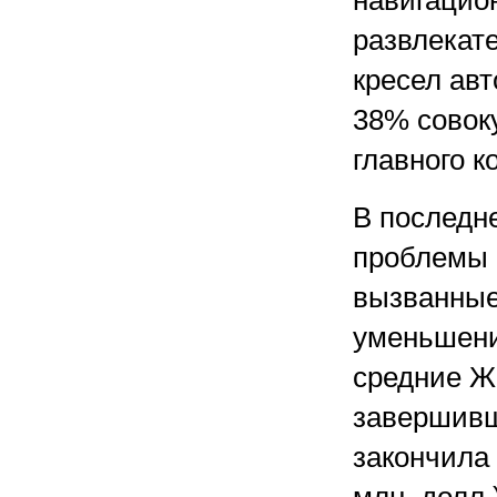
навигацио
развлекат
кресел ав
38% совок
главного к
В последн
проблемы 
вызванные
уменьшени
средние Ж
завершивш
закончила 