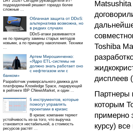
DAY 2026? Сегодня руководители ИТ-
Matsushita 
подразделений решают гораздо более
сложные …
договорил
Облачная защита от DDoS:
альтернатива возможна, но
дальнейше
в редких случаях
совместно
DDoS-атаки развиваются
не по принципу замены старых методов
новыми, а по принципу накопления. Техники
Toshiba Ma
…
разработк
Артем Мирошинченко:
«Ядро ETL-системы не
должно знать работает оно
жидкокрис
с нефтегазом или с
банком»
дисплеев (o
Разработчик универсального движка для
платформы Knowledge Space, лидирующей
в рейтинге IBP CNewsMarket, и один …
Партнеры 
5 инструментов, которые
которым To
помогут управлять
проектами в кризис
примерно з
В кризис компании теряют
устойчивость из-за того, что выручка
становится нестабильной, а стоимость
курсу) вс
ресурсов растёт …