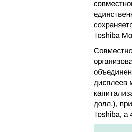
совместно
единствен
сохраняет
Toshiba Mob
Совместно
организова
объединен
дисплеев м
капитализа
долл.), пр
Toshiba, а