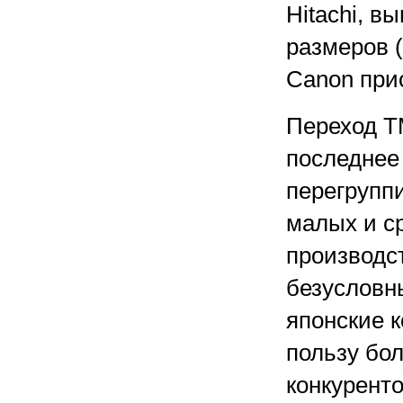
Hitachi, 
размеров (
Canon прио
Переход T
последнее
перегрупп
малых и с
производс
безусловн
японские 
пользу бол
конкуренто