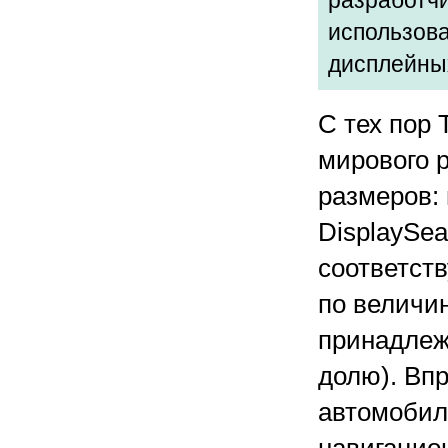
разработч
использов
дисплейных
С тех пор 
мирового 
размеров:
DisplaySea
соответст
по величи
принадлеж
долю). Вп
автомобил