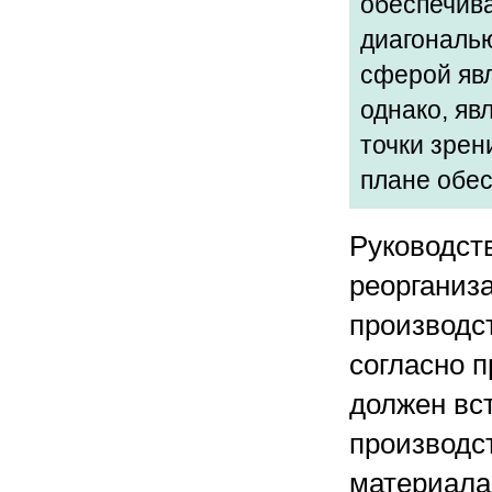
обеспечива
диагональю
сферой явл
однако, я
точки зрен
плане обес
Руководст
реорганиз
производс
согласно п
должен вст
производст
материала