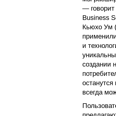
— говорит
Business S
Кьюхо Ум 
применили
и техноло
уникальны
создании н
потребител
останутся
всегда мож
Пользоват
предлагают