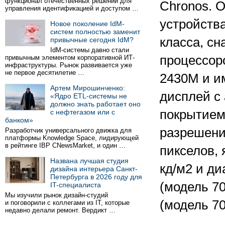
функционал отечественных решений для
Chronos. О
управления идентификацией и доступом …
устройств
Новое поколение IdM-
систем полностью заменит
класса, с
привычные сегодня IdM?
IdM-системы давно стали
процессоро
привычным элементом корпоративной ИТ-
инфраструктуры. Рынок развивается уже
не первое десятилетие …
2430M и и
Артем Мирошинченко:
дисплей с
«Ядро ETL-системы не
должно знать работает оно
покрытием 
с нефтегазом или с
банком»
разрешени
Разработчик универсального движка для
платформы Knowledge Space, лидирующей
в рейтинге IBP CNewsMarket, и один …
пикселов, 
Названа лучшая студия
кд/м2 и ди
дизайна интерьера Санкт-
Петербурга в 2026 году для
(модель 70
IT-специалиста
Мы изучили рынок дизайн-студий
(модель 7
и поговорили с коллегами из IT, которые
недавно делали ремонт. Вердикт …