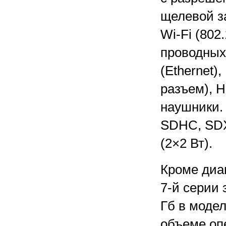
щелевой з
Wi-Fi (802.
проводных
(Ethernet)
разъем), 
наушники. 
SDHC, SDX
(2×2 Вт).
Кроме диа
7-й серии 
Гб в модел
объеме опе