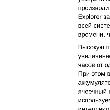
производит
Explorer з
всей сист
времени, 
Высокую п
увеличенно
часов от о
При этом 
аккумулято
ячеечный н
используем
интеллекту