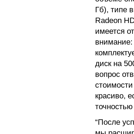
Гб), типе
Radeon HD
имеется о
внимание:
комплектуе
диск на 50
вопрос от
стоимости
красиво, е
точностью 
“После усп
мы расшир