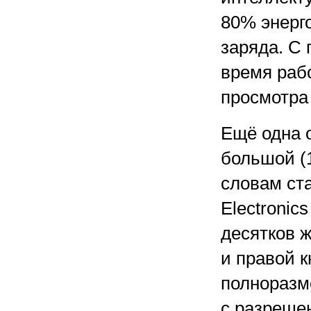
80% энерг
заряда. С 
время рабо
просмотра 
Ещё одна 
большой (1
словам ст
Electronic
десятков 
и правой 
полноразм
с разрешен