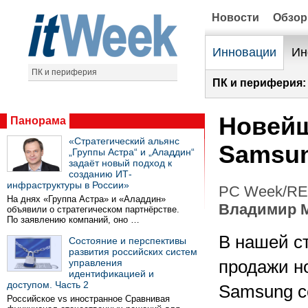
Новости
Обзо
Инновации
Ин
ПК и периферия
ПК и периферия:
Новейш
Панорама
«Стратегический альянс
Samsun
„Группы Астра“ и „Аладдин“
задаёт новый подход к
созданию ИТ-
инфраструктуры в России»
PC Week/RE 
На днях «Группа Астра» и «Аладдин»
Владимир 
объявили о стратегическом партнёрстве.
По заявлению компаний, оно …
В нашей с
Состояние и перспективы
развития российских систем
управления
продажи н
идентификацией и
доступом. Часть 2
Samsung с
Российское vs иностранное Сравнивая