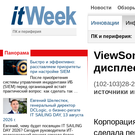
Новости
Обзор
Инновации
Инф
ПК и периферия
ПК и периферия:
ViewSo
Панорама
Быстро и эффективно:
диспле
расставляем приоритеты
при настройке SIEM
После приобретения
системы управления инцидентами ИБ
(102-103)28-
(SIEM) перед организацией встаёт
источники 
практический вопрос: как сделать так …
Евгений Шелестюк,
генеральный директор
DCLogic, о бизнес-регате
IT SAILING DAY, 13 августа
2026 г.
Корпорация
Евгений, чему будет посвящен IT SAILING
DAY 2026? Сегодня руководители ИТ-
сделала пе
подразделений решают гораздо более