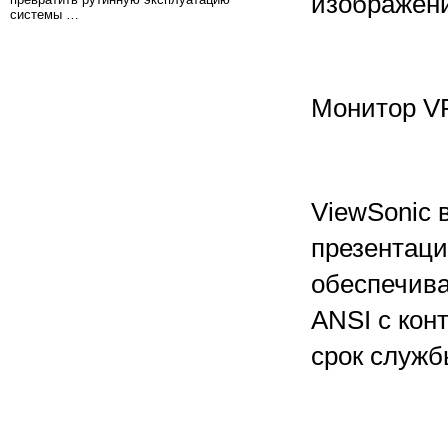
изображени
системы …
Монитор VP
ViewSonic 
презентаци
обеспечива
ANSI с кон
срок служб