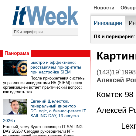
Новости
Обзо
Инновации
Ин
ПК и периферия
ПК и периферия:
Картин
Панорама
Быстро и эффективно:
расставляем приоритеты
(143)19`1998
при настройке SIEM
После приобретения системы
Алексей Ро
управления инцидентами ИБ (SIEM) перед
организацией встаёт практический вопрос:
как сделать так …
Комтек-98
Евгений Шелестюк,
генеральный директор
Алексей 
DCLogic, о бизнес-регате IT
SAILING DAY, 13 августа
2026 г.
Lex
Евгений, чему будет посвящен IT SAILING
DAY 2026? Сегодня руководители ИТ-
подразделений решают гораздо более