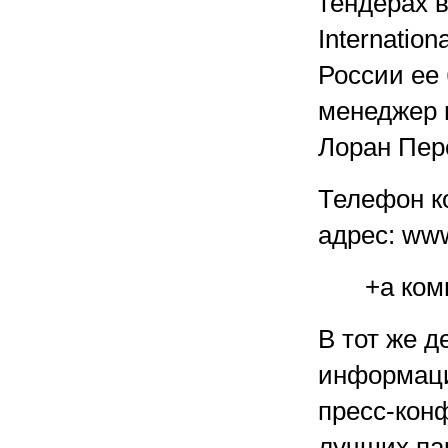
тендерах 
Internatio
России ее
менеджер 
Лоран Пер
Телефон ко
адрес: ww
+а ком
В тот же д
информаци
пресс-кон
лучших па