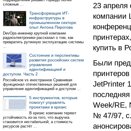
23 апреля 
сложные …
Трансформация ИТ-
компании 
инфраструктуры в
промышленном секторе:
конференц
опыт Антона Пирогова
DevOps-инженер крупной компании
принтерах
радиоэлектроники рассказал о том, как
превратить рутинную эксплуатацию системы
купить в Р
…
Состояние и перспективы
развития российских систем
Были пред
управления
идентификацией и
принтеров 
доступом. Часть 2
Российское vs иностранное Сравнивая
JetPrinter
функционал отечественных решений для
управления идентификацией и доступом …
последняя
5 инструментов, которые
помогут управлять
Week/RE, № 
проектами в кризис
В кризис компании теряют
№ 47/97, c
устойчивость из-за того, что выручка
становится нестабильной, а стоимость
анонсирова
ресурсов растёт …