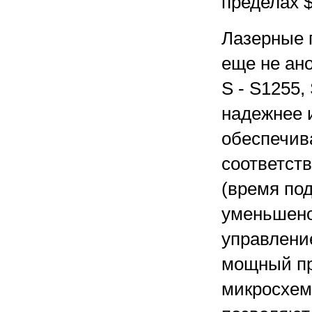
пределах $
Лазерные 
еще не ан
S - S1255
надежнее 
обеспечива
соответст
(время под
уменьшено 
управлени
мощный пр
микросхем