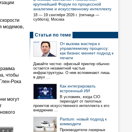
изации
крупнейший Форум по процессной
аналитике и искусственному интеллекту
18 — 19 сентября 2026 г. (пятница —
суббота), Москва
 скорости
я модемов,
Статьи по теме
От вызова мастера к
управляемому процессу:
как бизнес меняет подход к
печати
Давайте честно: офисный принтер обычно
ограмма
остается незаметной частью
инфраструктуры. О нем вспоминают лишь
а, чтобы
в двух …
 Глен-Рока
Как интегрировать
встроенный ИИ
В условиях, когда CIO
они могут
переходят от пилотных
т
проектов искусственного интеллекта к его
внедрению …
 нового
Pantum: новый подход к
коммодити
Производители лазерных