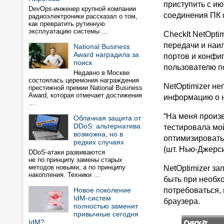
приступить с и
DevOps-инженер крупной компании
соединения ПК с
радиоэлектроники рассказал о том,
как превратить рутинную
эксплуатацию системы …
CheckIt NetOpti
передачи и наи
National Business
Award наградила за
портов и конфи
поиск
пользователю п
Недавно в Москве
состоялась церемония награждения
NetOptimizer н
престижной премии National Business
Award, которая отмечает достижения
информацию о н
…
“На меня произ
Облачная защита от
DDoS: альтернатива
тестировала мой
возможна, но в
оптимизировать 
редких случаях
(шт. Нью-Джерс
DDoS-атаки развиваются
не по принципу замены старых
методов новыми, а по принципу
NetOptimizer за
накопления. Техники …
быть при необх
Новое поколение
потребоваться, 
IdM-систем
браузера.
полностью заменит
привычные сегодня
IdM?