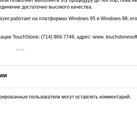
язи позволяет выполнять эту процедуру до тех пор, пока не
единение достаточно высокого качества.
mizer работает на платформах Windows 95 и Windows 98; его
ции TouchStone: (714) 969-7746, адрес: www. touchstonesof
ии
трированные пользователи могут оставлять комментарий.