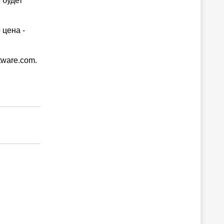
 будет
 цена -
tware.com.