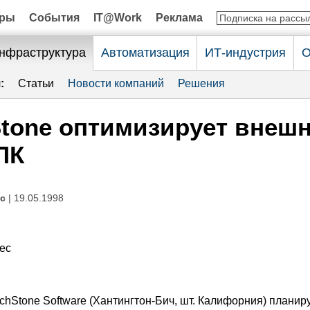
оры
События
IT@Work
Реклама
нфраструктура
Автоматизация
ИТ-индустрия
О
:
Статьи
Новости компаний
Решения
tone оптимизирует внеш
ПК
с
| 19.05.1998
ес
hStone Software (Хантингтон-Бич, шт. Калифорния) планир