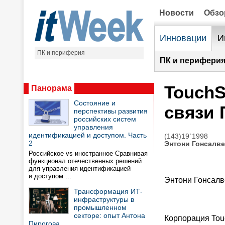
Новости
Обз
Инновации
И
ПК и периферия
ПК и периферия
TouchS
Панорама
Состояние и
связи 
перспективы развития
российских систем
управления
идентификацией и доступом. Часть
(143)19`1998
2
Энтони Гонсалве
Российское vs иностранное Сравнивая
функционал отечественных решений
для управления идентификацией
и доступом …
Энтони Гонсалв
Трансформация ИТ-
инфраструктуры в
промышленном
секторе: опыт Антона
Корпорация Touc
Пирогова