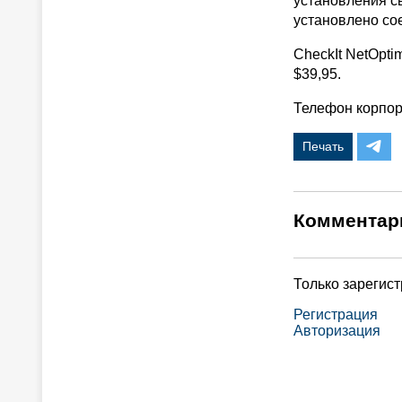
установления св
установлено со
CheckIt NetOpti
$39,95.
Телефон корпора
Печать
Комментар
Только зарегис
Регистрация
Авторизация