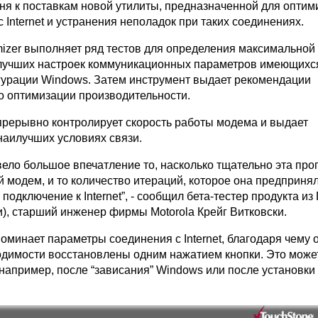
юня к поставкам новой утилиты, предназначенной для оптим
 Internet и устранения неполадок при таких соединениях.
mizer выполняет ряд тестов для определения максимальной
лучших настроек коммуникационных параметров имеющихс
гурации Windows. Затем инструмент выдает рекомендации
о оптимизации производительности.
епрерывно контролирует скорость работы модема и выдает
аилучших условиях связи.
вело большое впечатление то, насколько тщательно эта пр
 модем, и то количество итераций, которое она предпринял
подключение к Internet”, - сообщил бета-тестер продукта из
и), старший инженер фирмы Motorola Крейг Витковски.
поминает параметры соединения с Internet, благодаря чему 
одимости восстановлены одним нажатием кнопки. Это може
например, после “зависания” Windows или после установки