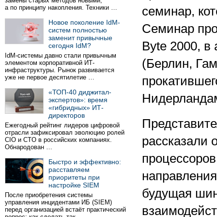
замены старых методов новыми,
а по принципу накопления. Техники …
семинар, ко
Новое поколение IdM-
Семинар про
систем полностью
заменит привычные
Byte 2000, в
сегодня IdM?
IdM-системы давно стали привычным
(Берлин, Га
элементом корпоративной ИТ-
инфраструктуры. Рынок развивается
уже не первое десятилетие …
прокатившег
«ТОП-40 диджитал-
Нидерланда
экспертов»: время
«гибридных» ИТ-
директоров
Представите
Ежегодный рейтинг лидеров цифровой
отрасли зафиксировал эволюцию ролей
рассказали 
CIO и CTO в российских компаниях.
Обнародован …
процессоров 
Быстро и эффективно:
расставляем
направления
приоритеты при
настройке SIEM
будущая шина
После приобретения системы
управления инцидентами ИБ (SIEM)
взаимодейст
перед организацией встаёт практический
вопрос: как сделать так …