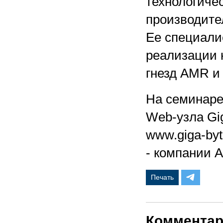
технологиче
производите
Ее специали
реализации 
гнезд AMR и
На семинаре
Web-узла Gig
www.giga-by
- компании All
Печать
Коммента