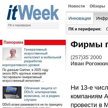
Новости
Обзоры
Инновации
Инфр
ПК и периферия
ПК и периферия:
Фирмы г
Панорама
Генеративный
искусственный
(257)35`2000
интеллект в мобильной
разработке
Иван Рогожки
корпоративного уровня
По данным Gartner, в 2025 году
около 60% крупных компаний
тестировали генеративный
искусственный интеллект …
Ни 13-е чис
Облачная защита от
DDoS: альтернатива
компаниям A
возможна, но в редких
случаях
провести в 
DDoS-атаки развиваются не по принципу