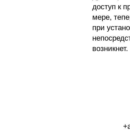
доступ к п
мере, теп
при устан
непосредс
возникнет.
+