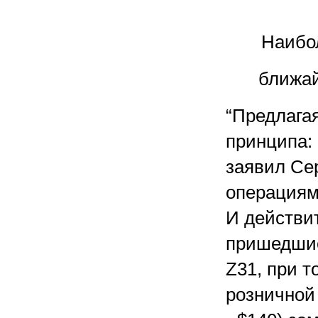
Наибо
ближай
“Предлага
принципа: 
заявил Се
операциям
И действит
пришедшие
Z31, при т
розничной 