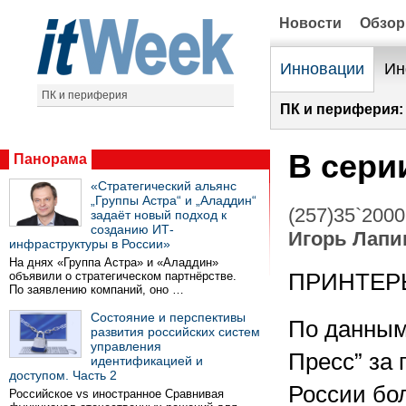
Новости
Обзо
Инновации
Ин
ПК и периферия
ПК и периферия:
В сери
Панорама
«Стратегический альянс
„Группы Астра“ и „Аладдин“
(257)35`2000
задаёт новый подход к
созданию ИТ-
Игорь Лапи
инфраструктуры в России»
На днях «Группа Астра» и «Аладдин»
объявили о стратегическом партнёрстве.
ПРИНТЕР
По заявлению компаний, оно …
Состояние и перспективы
По данным
развития российских систем
управления
Пресс” за 
идентификацией и
доступом. Часть 2
России бо
Российское vs иностранное Сравнивая