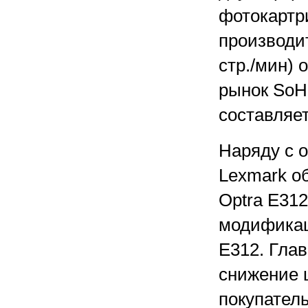
фотокартр
производи
стр./мин) 
рынок SoH
составляет
Наряду с 
Lexmark о
Optra E31
модификац
E312. Гла
снижение 
покупатель