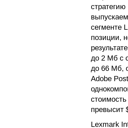
стратегию
выпускаем
сегменте 
позиции, н
результат
до 2 Мб с
до 66 Мб, 
Adobe Post
однокомпо
стоимость
превысит 
Lexmark Int