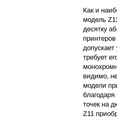
Как и наи
модель Z11
десятку а
принтеров 
допускает 
требует ег
монохромн
видимо, н
модели пр
благодаря
точек на 
Z11 приоб