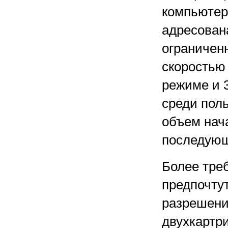
компьютер
адресован
ограничен
скоростью 
режиме и 3
среди поль
объем нач
последующ
Более тре
предпочтут
разрешени
двухкартр