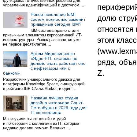
функционал отечественных решений для
управления идентификацией и доступом …
периферий
Новое поколение IdM-
долю струй
систем полностью заменит
привычные сегодня IdM?
относятся 
IdM-системы давно стали
привычным элементом корпоративной ИТ-
этом класс
инфраструктуры. Рынок развивается уже
не первое десятилетие …
(www.lexm
Артем Мирошинченко:
«Ядро ETL-системы не
ряда, объя
должно знать работает оно
с нефтегазом или с
Z.
банком»
Разработчик универсального движка для
платформы Knowledge Space, лидирующей
в рейтинге IBP CNewsMarket, и один …
Названа лучшая студия
дизайна интерьера Санкт-
Петербурга в 2026 году для
IT-специалиста
Мы изучили рынок дизайн-студий
и поговорили с коллегами из IT, которые
недавно делали ремонт. Вердикт …