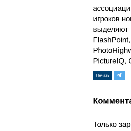
ассоциаци
игроков но
выделяют к
FlashPoint
PhotoHighw
PictureIQ, 
Печать
Коммент
Только за