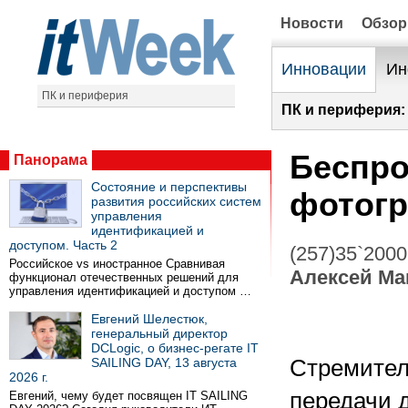
Новости
Обзо
Инновации
Ин
ПК и периферия
ПК и периферия:
Беспро
Панорама
Состояние и перспективы
фотог
развития российских систем
управления
идентификацией и
доступом. Часть 2
(257)35`2000
Российское vs иностранное Сравнивая
Алексей Ма
функционал отечественных решений для
управления идентификацией и доступом …
Евгений Шелестюк,
генеральный директор
DCLogic, о бизнес-регате IT
SAILING DAY, 13 августа
Стремител
2026 г.
передачи 
Евгений, чему будет посвящен IT SAILING