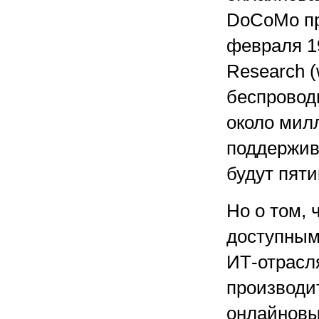
DoCoMo пр
февраля 19
Research (
беспровод
около мил
поддержив
будут пяти
Но о том,
доступным
ИТ-отрасл
производи
онлайновы