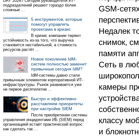
DAY 2026? Сегодня руководители ИТ-
подразделений решают гораздо более
GSM-сетях
сложные …
перспекти
5 инструментов, которые
помогут управлять
проектами в кризис
Недалек то
В кризис компании теряют
устойчивость из-за того, что выручка
снимок, см
становится нестабильной, а стоимость
ресурсов растёт …
памяти апп
Новое поколение IdM-
Сеть в лю
систем полностью заменит
привычные сегодня IdM?
широкопол
IdM-системы давно стали
привычным элементом корпоративной ИТ-
инфраструктуры. Рынок развивается уже
камеры пре
не первое десятилетие …
устройств
Быстро и эффективно:
расставляем приоритеты
собственн
при настройке SIEM
После приобретения системы
классу мо
управления инцидентами ИБ (SIEM) перед
организацией встаёт практический вопрос:
как сделать так …
и блокнотн