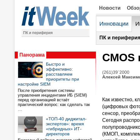
Новости
Обз
Инновации
И
ПК и периферия
ПК и периферия
CMOS п
Панорама
Быстро и
эффективно:
(261)39`2000
расставляем
Алексей Максим
приоритеты при
настройке SIEM
После приобретения системы
управления инцидентами ИБ (SIEM)
Как известно, 
перед организацией встаёт
практический вопрос: как сделать так
(цифровых фото-
…
сенсор, преобр
«ТОП-40 диджитал-
Сегодня распро
экспертов»: время
полупроводнико
«гибридных» ИТ-
директоров
(КМОП, комплем