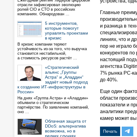
Ежегодный рейтинг лидеров цифровой
устройства, одн
отрасли зафиксировал эволюцию
ролей CIO и CTO в российских
Главные преим
компаниях. Обнародован …
производительн
5 инструментов,
и разница в те
которые помогут
специализирова
управлять проектами
в кризис
линиях, что и д
В кризис компании теряют
пор не играло 
устойчивость из-за того, что выручка
конкурентов по
становится нестабильной,
а стоимость ресурсов растёт …
настоящий подъ
агентства Digit
«Стратегический
альянс „Группы
7% рынка PC-кам
Астра“ и „Аладдин“
до 40%.
задаёт новый подход
к созданию ИТ-инфраструктуры в
Еще один факто
России»
области произв
На днях «Группа Астра» и «Аладдин»
объявили о стратегическом
показатели и пр
партнёрстве. По заявлению компаний,
аналитики предс
оно …
камер может выр
Облачная защита от
DDoS: альтернатива
возможна, но в
Печать
редких случаях