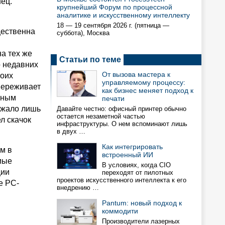
ец.
крупнейший Форум по процессной
аналитике и искусственному интеллекту
18 — 19 сентября 2026 г. (пятница —
щественна
суббота), Москва
а тех же
Статьи по теме
о недавних
От вызова мастера к
воих
управляемому процессу:
переживает
как бизнес меняет подход к
нным
печати
лежало лишь
Давайте честно: офисный принтер обычно
остается незаметной частью
л скачок
инфраструктуры. О нем вспоминают лишь
в двух …
Как интегрировать
м в
встроенный ИИ
мые
В условиях, когда CIO
ции
переходят от пилотных
проектов искусственного интеллекта к его
е РС-
внедрению …
Pantum: новый подход к
коммодити
Производители лазерных