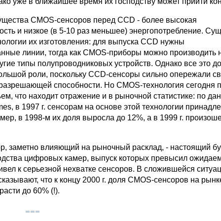
ако уже в ближайшее время их господству может прийти кон
ущества CMOS-сенсоров перед CCD - более высокая
ость и низкое (в 5-10 раз меньшее) энергопотребление. Су
хнологии их изготовления: для выпуска CCD нужны
нные линии, тогда как CMOS-приборы можно производить н
ругие типы полупроводниковых устройств. Однако все это д
большой роли, поскольку CCD-сенсоры сильно опережали с
 разрешающей способности. Но CMOS-технология сегодня 
ем, что находит отражение и в рыночной статистике: по да
imes, в 1997 г. сенсорам на основе этой технологии принад
ер, в 1998-м их доля выросла до 12%, а в 1999 г. произоше
р, заметно влияющий на рыночный расклад, - настоящий бу
одства цифровых камер, выпуск которых превысил ожидае
ивел к серьезной нехватке сенсоров. В сложившейся ситуа
казывают, что к концу 2000 г. доля CMOS-сенсоров на рынк
асти до 60% (!).