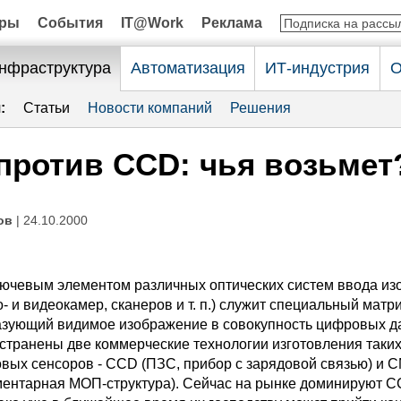
оры
События
IT@Work
Реклама
нфраструктура
Автоматизация
ИТ-индустрия
О
:
Статьи
Новости компаний
Решения
ротив CCD: чья возьмет
ов
| 24.10.2000
ключевым элементом различных оптических систем ввода и
 и видеокамер, сканеров и т. п.) служит специальный матр
азующий видимое изображение в совокупность цифровых д
странены две коммерческие технологии изготовления таки
вых сенсоров - CCD (ПЗС, прибор с зарядовой связью) и 
ентарная МОП-структура). Сейчас на рынке доминируют C