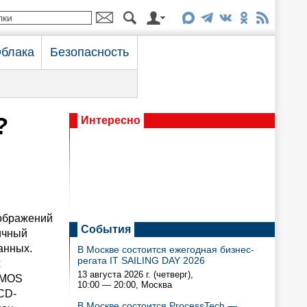
блака
Безопасность
?
Интересно
зображений
События
ичный
анных.
В Москве состоится ежегодная бизнес-
регата IT SAILING DAY 2026
х
13 августа 2026 г. (четверг),
CMOS
10:00 — 20:00
, Москва
CD-
В Москве состоится ProcessTech —