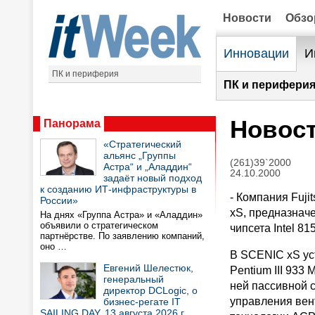
Новости
Обз
Инновации
И
ПК и периферия
ПК и периферия
Новост
Панорама
«Стратегический
альянс „Группы
(261)39`2000
Астра“ и „Аладдин“
24.10.2000
задаёт новый подход
к созданию ИТ-инфраструктуры в
- Компания Fuji
России»
xS, предназнач
На днях «Группа Астра» и «Аладдин»
объявили о стратегическом
чипсета Intel 8
партнёрстве. По заявлению компаний,
оно …
В SCENIC xS уст
Евгений Шелестюк,
Pentium III 933
генеральный
ней пассивной 
директор DCLogic, о
управления вен
бизнес-регате IT
SAILING DAY, 13 августа 2026 г.