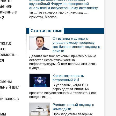
олнять
крупнейший Форум по процессной
ые или
аналитике и искусственному интеллекту
наченные
18 — 19 сентября 2026 г. (пятница —
суббота), Москва
 2
Статьи по теме
От вызова мастера к
управляемому процессу:
mg.ru)
как бизнес меняет подход к
а с
печати
оимость -
Давайте честно: офисный принтер обычно
ся
остается незаметной частью
инфраструктуры. О нем вспоминают лишь
в двух …
Как интегрировать
встроенный ИИ
 смены
В условиях, когда CIO
альный шаг
переходят от пилотных
я
проектов искусственного интеллекта к его
внедрению …
й взнос в
Pantum: новый подход к
коммодити
емы
Производители лазерных