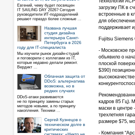
технологии ACPI
Евгений, чему будет посвящен
загрузку ПК в 
IT SAILING DAY 2026? Сегодня
встроенные в к
руководители ИТ-подразделений
решают гораздо более сложные …
для обеспечени
поддерживает и
Названа лучшая
студия дизайна
интерьера Санкт-
Fujitsu Siemens
Петербурга в 2026
году для IT-специалиста
- Московское пр
Мы изучили рынок дизайн-студий
объявило о нач
и поговорили с коллегами из IT,
которые недавно делали ремонт.
плоской поверхн
Вердикт …
$390) позицион
Облачная защита от
высококачестве
DDoS: альтернатива
конкурентоспос
возможна, но в
редких случаях
Рекомендованно
DDoS-атаки развиваются
кадров 85 Гц).
не по принципу замены старых
методов новыми, а по принципу
маски в центре 
накопления. Техники …
трехлетняя гар
Сергей Кузнецов о
размере $75, мо
техническом долге в
критических
- Компания “Арс
системах: «Никто не