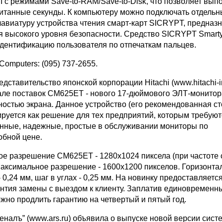
 с режимами Save-to-RAM/Save-to-Disk, что позволяет вып
считанные секунды. К компьютеру можно подключать отдельн
лавиатуру устройства чтения смарт-карт SICRYPT, предназ
я высокого уровня безопасности. Средство SICRYPT Smarty
дентификацию пользователя по отпечаткам пальцев.
 Computers: (095) 737-2655.
едставительство японской корпорации Hitachi (www.hitachi-i
але поставок CM625ET - нового 17-дюймового ЭЛТ-монитор
остью экрана. Данное устройство (его рекомендованная ст
ируется как решение для тех предприятий, которым требуют
нные, надежные, простые в обслуживании мониторы по
обной цене.
е разрешение CM625ET - 1280х1024 пиксела (при частоте
 Максимальное разрешение - 1600х1200 пикселов. Горизонт
- 0,24 мм, шаг в углах - 0,25 мм. На новинку предоставляетс
антия замены с выездом к клиенту. Заплатив единовременны
жно продлить гарантию на четвертый и пятый год.
еналъ” (www.ars.ru) объявила о выпуске новой версии сист