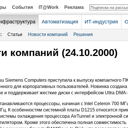
оры
События
IT@Work
Реклама
нфраструктура
Автоматизация
ИТ-индустрия
О
:
Статьи
Новости компаний
Решения
и компаний (24.10.2000)
tsu Siemens Computers приступила к выпуску компактного 
енного для корпоративных пользователей. Новинка создана
15e и поддерживает жесткие диски с интерфейсом Ultra DMA-
анавливаются процессоры, начиная с Intel Celeron 700 МГц
 МГц. К особенностям системной платы D1215 относится при
системы охлаждения процессора AirTunnel и электронной с
тилятором. Кроме этого обеспечена полная совместимость