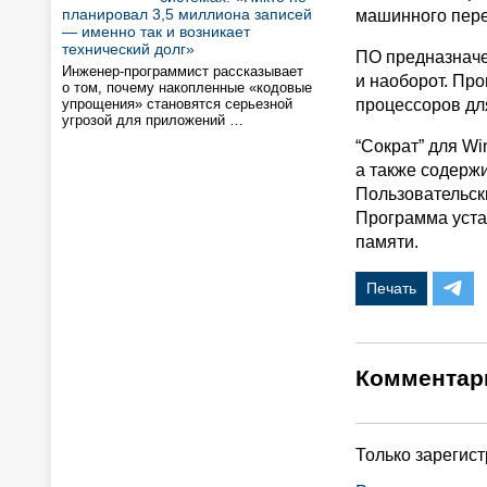
планировал 3,5 миллиона записей
машинного перев
— именно так и возникает
технический долг»
ПО предназначен
Инженер-программист рассказывает
и наоборот. Пр
о том, почему накопленные «кодовые
упрощения» становятся серьезной
процессоров дл
угрозой для приложений …
“Сократ” для W
а также содерж
Пользовательск
Программа уста
памяти.
Печать
Комментар
Только зарегис