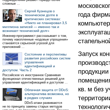
сложные …
московско
Сергей Кузнецов о
года фирм
техническом долге в
критических системах:
компьютер
«Никто не планировал 3,5
миллиона записей — именно так и
возникает технический долг»
эксплуата
Инженер-программист рассказывает о том,
почему накопленные «кодовые упрощения»
стапельной
становятся серьезной угрозой для
приложений …
Запуск ко
Состояние и перспективы
развития российских систем
производст
управления
идентификацией и
доступом. Часть 2
продукции
Российское vs иностранное Сравнивая
функционал отечественных решений для
помещения
управления идентификацией и доступом …
кв. м без 
Облачная защита от DDoS:
альтернатива возможна, но
территори
в редких случаях
DDoS-атаки развиваются
технологич
не по принципу замены старых методов