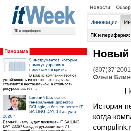
Новости
Обзо
Инновации
Ин
ПК и периферия
ПК и периферия:
Новый 
Панорама
5 инструментов, которые
помогут управлять
(307)37`2001
проектами в кризис
В кризис компании теряют
Ольга Блин
устойчивость из-за того, что выручка
становится нестабильной, а стоимость
ресурсов растёт …
Н
Евгений Шелестюк,
генеральный директор
История пе
DCLogic, о бизнес-регате IT
SAILING DAY, 13 августа
когда ком
2026 г.
Евгений, чему будет посвящен IT SAILING
compulink.
DAY 2026? Сегодня руководители ИТ-
подразделений решают гораздо более