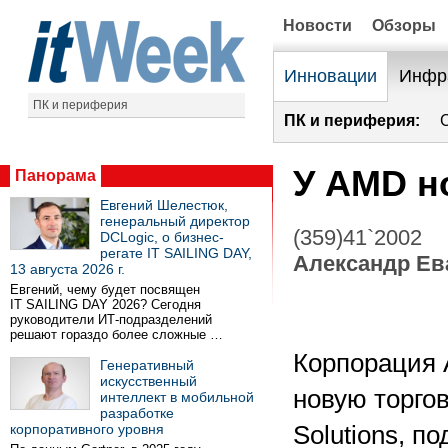
Новости
Обзоры
Инновации
Инфр
ПК и периферия
ПК и периферия:
У AMD н
Панорама
Евгений Шелестюк,
генеральный директор
(359)41`2002
DCLogic, о бизнес-
регате IT SAILING DAY,
Александр Ев
13 августа 2026 г.
Евгений, чему будет посвящен
IT SAILING DAY 2026? Сегодня
руководители ИТ-подразделений
решают гораздо более сложные …
Корпорация
Генеративный
искусственный
новую торго
интеллект в мобильной
разработке
корпоративного уровня
Solutions, п