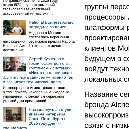
По данным Gartner, в 2025 году
около 60% крупных компаний
группы перс
тестировали генеративный
искусственный интеллект …
процессоры 
National Business Award
платформы р
наградила за поиск
Недавно в Москве
проектирова
состоялась церемония
награждения престижной премии National
Business Award, которая отмечает
клиентов Mobi
достижения …
будущем в с
Сергей Кузнецов о
техническом долге в
войдут техн
критических системах:
«Никто не планировал
3,5 миллиона записей — именно так
локальных с
и возникает технический долг»
Инженер-программист рассказывает
о том, почему накопленные «кодовые
Название се
упрощения» становятся серьезной
угрозой для приложений …
брэнда Alch
Названа лучшая студия
высокопроиз
дизайна интерьера
Санкт-Петербурга в
2026 году для IT-
связи с низ
специалиста