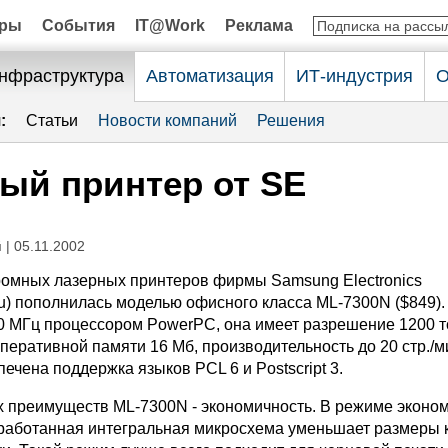
оры
События
IT@Work
Реклама
нфраструктура
Автоматизация
ИТ-индустрия
О
:
Статьи
Новости компаний
Решения
ый принтер от SE
й
| 05.11.2002
омных лазерных принтеров фирмы Samsung Electronics
u) пополнилась моделью офисного класса ML-7300N ($849).
 МГц процессором PowerPC, она имеет разрешение 1200 т
перативной памяти 16 Мб, производительность до 20 стр./м
печена поддержка языков PCL 6 и Postscript 3.
х преимуществ ML-7300N - экономичность. В режиме эконо
работанная интегральная микросхема уменьшает размеры 