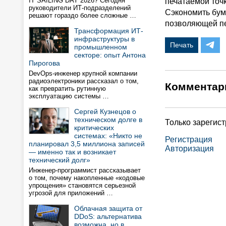
IT SAILING DAY 2026? Сегодня
печатаемой точк
руководители ИТ-подразделений
Сэкономить бум
решают гораздо более сложные …
позволяющей пе
Трансформация ИТ-
инфраструктуры в
Печать
промышленном
секторе: опыт Антона
Пирогова
DevOps-инженер крупной компании
радиоэлектроники рассказал о том,
Комментар
как превратить рутинную
эксплуатацию системы …
Сергей Кузнецов о
техническом долге в
Только зарегис
критических
системах: «Никто не
Регистрация
планировал 3,5 миллиона записей
Авторизация
— именно так и возникает
технический долг»
Инженер-программист рассказывает
о том, почему накопленные «кодовые
упрощения» становятся серьезной
угрозой для приложений …
Облачная защита от
DDoS: альтернатива
возможна, но в