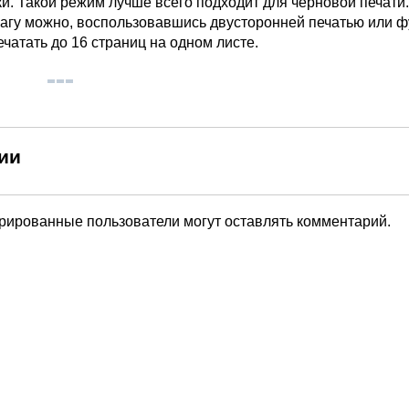
и. Такой режим лучше всего подходит для черновой печати.
агу можно, воспользовавшись двусторонней печатью или ф
чатать до 16 страниц на одном листе.
ии
трированные пользователи могут оставлять комментарий.