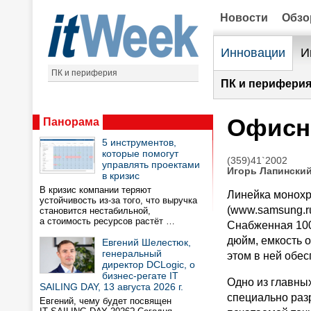
Новости
Обз
Инновации
И
ПК и периферия
ПК и периферия
Офисн
Панорама
5 инструментов,
которые помогут
(359)41`2002
управлять проектами
Игорь Лапински
в кризис
В кризис компании теряют
Линейка монохр
устойчивость из-за того, что выручка
(www.samsung.r
становится нестабильной,
а стоимость ресурсов растёт …
Снабженная 100
дюйм, емкость о
Евгений Шелестюк,
генеральный
этом в ней обес
директор DCLogic, о
бизнес-регате IT
Одно из главны
SAILING DAY, 13 августа 2026 г.
специально раз
Евгений, чему будет посвящен