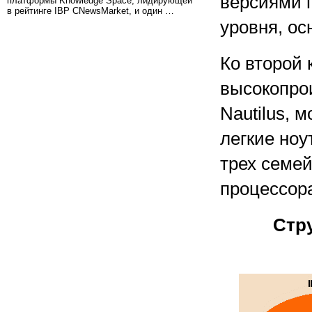
версиями п
платформы Knowledge Space, лидирующей
в рейтинге IBP CNewsMarket, и один …
уровня, о
Ко второй 
высокопро
Nautilus, 
легкие ноу
трех семе
процессорах
Стр