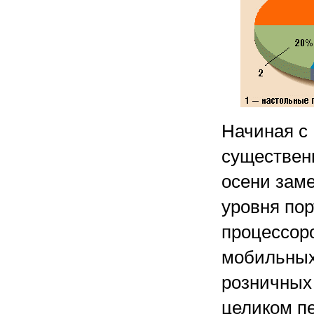
Начиная с 
существенн
осени заме
уровня по
процессор
мобильных
розничных 
целиком пе