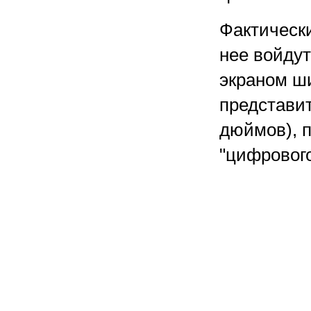
Фактически
нее войдут
экраном ш
представит
дюймов), 
"цифрово