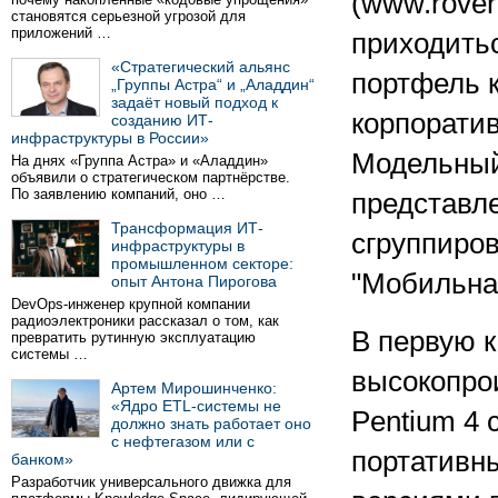
(www.rover
становятся серьезной угрозой для
приложений …
приходить
«Стратегический альянс
портфель 
„Группы Астра“ и „Аладдин“
задаёт новый подход к
корпоратив
созданию ИТ-
инфраструктуры в России»
Модельный
На днях «Группа Астра» и «Аладдин»
объявили о стратегическом партнёрстве.
По заявлению компаний, оно …
представл
Трансформация ИТ-
сгруппиров
инфраструктуры в
промышленном секторе:
"Мобильна
опыт Антона Пирогова
DevOps-инженер крупной компании
радиоэлектроники рассказал о том, как
В первую 
превратить рутинную эксплуатацию
системы …
высокопрои
Артем Мирошинченко:
«Ядро ETL-системы не
Pentium 4 
должно знать работает оно
с нефтегазом или с
портативны
банком»
Разработчик универсального движка для