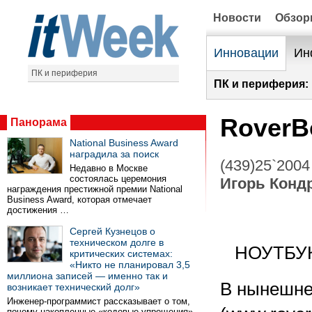
Новости
Обзо
Инновации
Ин
ПК и периферия
ПК и периферия:
RoverB
Панорама
National Business Award
наградила за поиск
(439)25`2004
Недавно в Москве
состоялась церемония
Игорь Конд
награждения престижной премии National
Business Award, которая отмечает
достижения …
Сергей Кузнецов о
техническом долге в
НОУТБУ
критических системах:
«Никто не планировал 3,5
миллиона записей — именно так и
В нынешне
возникает технический долг»
Инженер-программист рассказывает о том,
почему накопленные «кодовые упрощения»