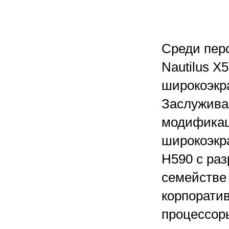
Среди пер
Nautilus X
широкоэкр
Заслуживае
модификац
широкоэкра
H590 с ра
семействе 
корпорати
процессоры