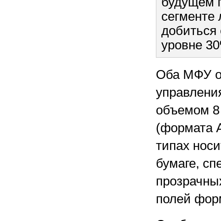
будущем 
сегменте 
добиться 
уровне 3
Оба МФУ о
управлени
объемом 8 
(формата A
типах нос
бумаге, сп
прозрачных
полей фор