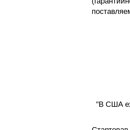
(гарантийн
поставляе
"В США е
Стартовав 