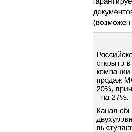
гарантируе
документов
(возможен
Российско
открыто в
компании 
продаж М
20%, прин
- на 27%.
Канал сбы
двухуровн
выступают