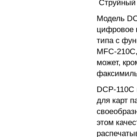
Струйный
Модель DC
цифровое 
типа с фун
MFC-210С,
может, кро
факсимиль
DCP-110C 
для карт 
своеобразн
этом качес
распечаты