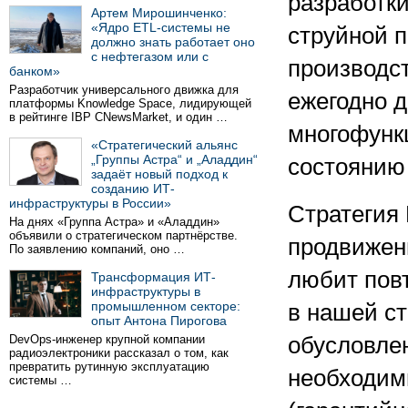
разработки
Артем Мирошинченко:
«Ядро ETL-системы не
струйной п
должно знать работает оно
с нефтегазом или с
производс
банком»
Разработчик универсального движка для
ежегодно д
платформы Knowledge Space, лидирующей
в рейтинге IBP CNewsMarket, и один …
многофунк
«Стратегический альянс
„Группы Астра“ и „Аладдин“
состоянию 
задаёт новый подход к
созданию ИТ-
инфраструктуры в России»
Стратегия 
На днях «Группа Астра» и «Аладдин»
объявили о стратегическом партнёрстве.
продвижени
По заявлению компаний, оно …
любит пов
Трансформация ИТ-
инфраструктуры в
промышленном секторе:
в нашей ст
опыт Антона Пирогова
DevOps-инженер крупной компании
обусловле
радиоэлектроники рассказал о том, как
превратить рутинную эксплуатацию
необходим
системы …