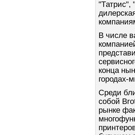
"Татрис",
дилерская
компания
В числе в
компанией
представ
сервисног
конца нын
городах-м
Среди бли
собой Bro
рынке фа
многофун
принтеров