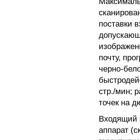
Максималь
сканирован
поставки в
допускающ
изображен
почту, про
черно-бело
быстродейс
стр./мин; 
точек на д
Входящий 
аппарат (с