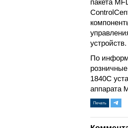
пакета MF
ControlCe
компоненты
управлени
устройств.
По информ
розничные
1840C уста
аппарата 
Печать
Коммент