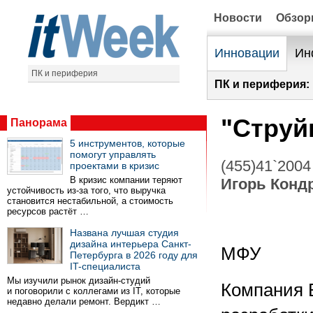
Новости
Обзо
Инновации
Ин
ПК и периферия
ПК и периферия:
"Струй
Панорама
5 инструментов, которые
помогут управлять
(455)41`2004
проектами в кризис
В кризис компании теряют
Игорь Конд
устойчивость из-за того, что выручка
становится нестабильной, а стоимость
ресурсов растёт …
Названа лучшая студия
дизайна интерьера Санкт-
МФУ
Петербурга в 2026 году для
IT-специалиста
Мы изучили рынок дизайн-студий
Компания B
и поговорили с коллегами из IT, которые
недавно делали ремонт. Вердикт …