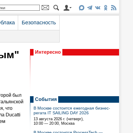
блака
Безопасность
ным"
Интересно
торой был
События
тальянской
я, что
В Москве состоится ежегодная бизнес-
регата IT SAILING DAY 2026
а Ducatti
13 августа 2026 г. (четверг),
нем
10:00 — 20:00
, Москва
В Москве состоится ProcessTech —