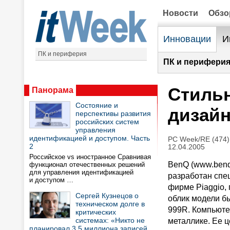
Новости
Обз
Инновации
И
ПК и периферия
ПК и периферия
Стиль
Панорама
Состояние и
дизай
перспективы развития
российских систем
управления
идентификацией и доступом. Часть
PC Week/RE (474)
2
12.04.2005
Российское vs иностранное Сравнивая
BenQ (www.benq
функционал отечественных решений
для управления идентификацией
разработан спе
и доступом …
фирме Piaggio, 
Сергей Кузнецов о
облик модели бы
техническом долге в
999R. Компьюте
критических
системах: «Никто не
металлике. Ее ц
планировал 3,5 миллиона записей