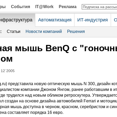
оры
События
IT@Work
Реклама
нфраструктура
Автоматизация
ИТ-индустрия
О
:
Статьи
Новости компаний
Решения
ная мышь BenQ с "гоноч
ном
 12`2005
.ru) представила новую оптическую мышь N 300, дизайн ко
циалистом компании Джоном Янгом, ранее работавшим в и
где трудился над новым обликом ретроскутера. Утверждаетс
л создан на основе дизайна автомобилей Ferrari и мотоцикл
рная мышь доступна в черном, красном, серебристом и си
ена составляет порядка 16 евро.