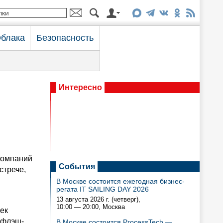
блака
Безопасность
Интересно
компаний
События
стрече,
В Москве состоится ежегодная бизнес-
регата IT SAILING DAY 2026
13 августа 2026 г. (четверг),
10:00 — 20:00
, Москва
ек
 флэш-
В Москве состоится ProcessTech —