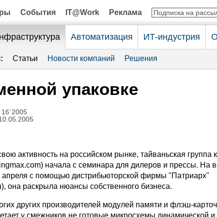
оры
События
IT@Work
Реклама
нфраструктура
Автоматизация
ИТ-индустрия
О
:
Статьи
Новости компаний
Решения
менной упаковке
 16`2005
10.05.2005
свою активность на российском рынке, тайваньская группа 
ngmax.com) начала с семинара для дилеров и прессы. На в
 апреля с помощью дистрибьюторской фирмы "Патриарх"
ru), она раскрыла нюансы собственного бизнеса.
ногих других производителей модулей памяти и флэш-карточ
етает у смежников не готовые микросхемы динамической и