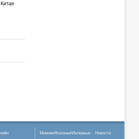
 Китая
чейн
Мнения/Колонки/Интервью
Новости