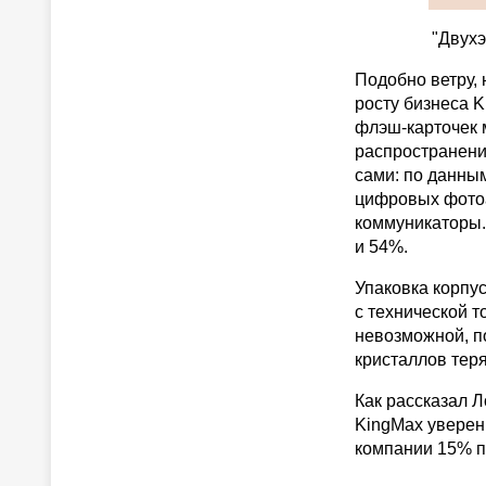
"Двухэ
Подобно ветру,
росту бизнеса 
флэш-карточек 
распространени
сами: по данным
цифровых фотоа
коммуникаторы.
и 54%.
Упаковка корпу
с технической т
невозможной, п
кристаллов тер
Как рассказал Л
KingMax уверенн
компании 15% пр