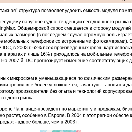
тажная" структура позволяет удвоить емкость модуля памя
 несущему парусное судно, тенденции сегодняшнего рынка 
KingMax. Общемировой спрос смещается в сторону модулей
малых размеров (в последнем случае огромную роль играет
е мобильных телефонов со встроенными фотокамерами). 
 IDC, в 2003 г. 62% всех произведенных флэш-карт исполь
ппаратах и лишь 16% приходилось на мобильные телефон
 На 2007-й IDC прогнозирует изменение соответствующих д
сных микросхем в уменьшающиеся по физическим размерам
очки зрения все более усложняется, зачастую становится д
оэтому производители без опыта и технологий корпусирова
яют долю рынка.
оренс Чанг, вице-президент по маркетингу и продажам, биз
о растет, особенно в Европе. В 2004 г. этот регион обеспеч
одаж - вдвое больше, чем в 2003 г.