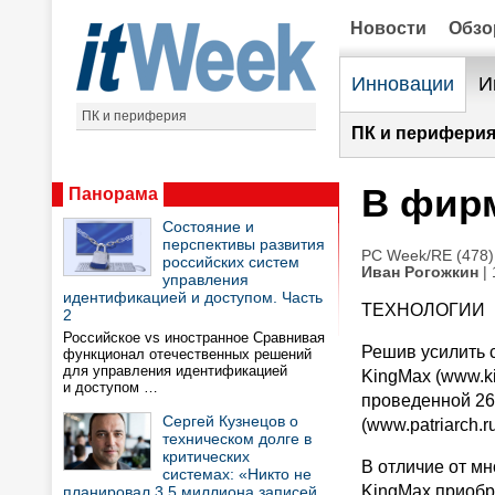
Новости
Обз
Инновации
И
ПК и периферия
ПК и периферия
В фир
Панорама
Состояние и
перспективы развития
PC Week/RE (478)
российских систем
Иван Рогожкин
| 
управления
идентификацией и доступом. Часть
ТЕХНОЛОГИИ
2
Российское vs иностранное Сравнивая
Решив усилить 
функционал отечественных решений
для управления идентификацией
KingMax (www.ki
и доступом …
проведенной 26
Сергей Кузнецов о
(www.patriarch.
техническом долге в
критических
В отличие от м
системах: «Никто не
KingMax приобр
планировал 3,5 миллиона записей