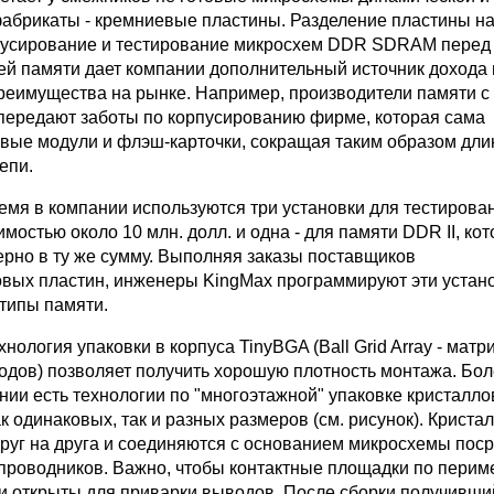
фабрикаты - кремниевые пластины. Разделение пластины н
пусирование и тестирование микросхем DDR SDRAM перед
ей памяти дает компании дополнительный источник дохода 
реимущества на рынке. Например, производители памяти с
передают заботы по корпусированию фирме, которая сама
овые модули и флэш-карточки, сокращая таким образом дли
епи.
емя в компании используются три установки для тестирова
остью около 10 млн. долл. и одна - для памяти DDR II, ко
рно в ту же сумму. Выполняя заказы поставщиков
вых пластин, инженеры KingMax программируют эти устан
типы памяти.
нология упаковки в корпуса TinyBGA (Ball Grid Array - матр
дов) позволяет получить хорошую плотность монтажа. Боле
нии есть технологии по "многоэтажной" упаковке кристалло
 одинаковых, так и разных размеров (см. рисунок). Криста
руг на друга и соединяются с основанием микросхемы пос
 проводников. Важно, чтобы контактные площадки по перим
и открыты для приварки выводов. После сборки получивши