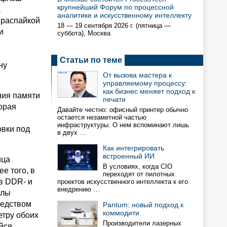
крупнейший Форум по процессной
а
аналитике и искусственному интеллекту
 распайкой
18 — 19 сентября 2026 г. (пятница —
и
суббота), Москва
Статьи по теме
ну
От вызова мастера к
управляемому процессу:
как бизнес меняет подход к
ния памяти
печати
торая
Давайте честно: офисный принтер обычно
остается незаметной частью
инфраструктуры. О нем вспоминают лишь
овки под
в двух …
Как интегрировать
встроенный ИИ
ица
В условиях, когда CIO
е того, в
переходят от пилотных
в DDR- и
проектов искусственного интеллекта к его
внедрению …
ллы
редством
Pantum: новый подход к
коммодити
етру обоих
Производители лазерных
йся