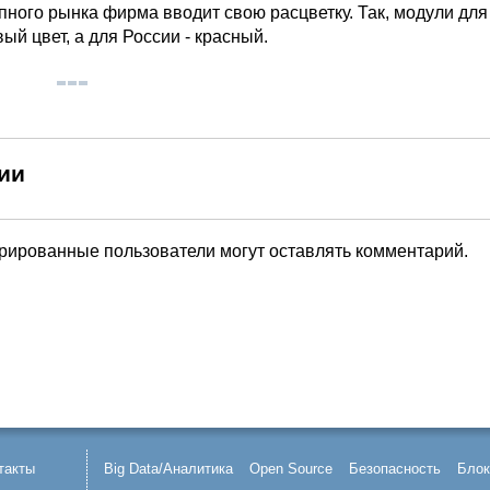
пного рынка фирма вводит свою расцветку. Так, модули для
й цвет, а для России - красный.
ии
трированные пользователи могут оставлять комментарий.
такты
Big Data/Аналитика
Open Source
Безопасность
Блок