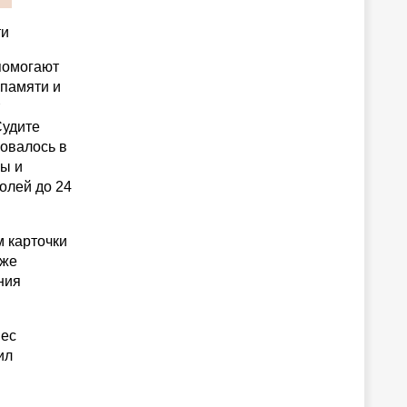
ти
помогают
 памяти и
Судите
зовалось в
ы и
олей до 24
 карточки
аже
ния
нес
ил