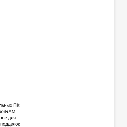
льных ПК:
uperRAM
рое для
 подделок