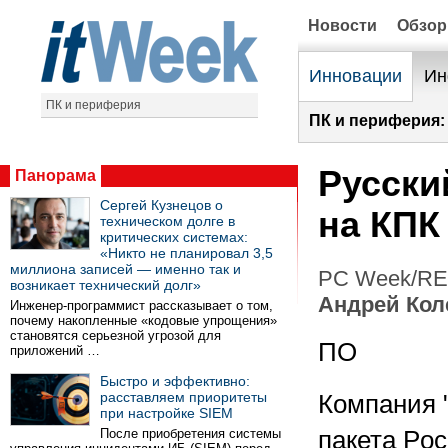
Новости
Обзо
Инновации
Ин
ПК и периферия
ПК и периферия:
Русски
Панорама
Сергей Кузнецов о
на КПК
техническом долге в
критических системах:
«Никто не планировал 3,5
миллиона записей — именно так и
PC Week/RE 
возникает технический долг»
Андрей Кол
Инженер-программист рассказывает о том,
почему накопленные «кодовые упрощения»
становятся серьезной угрозой для
ПО
приложений …
Быстро и эффективно:
расставляем приоритеты
Компания 
при настройке SIEM
После приобретения системы
пакета Poc