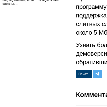
подразделений решают гораздо более
сложные …
программу 
поддержка
слитных с
около 5 Мб
Узнать бо
демоверси
обратившис
Печать
Коммент