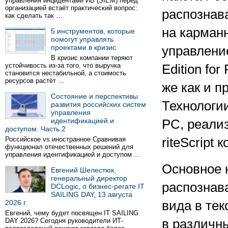
управления инцидентами ИБ (SIEM) перед
организацией встаёт практический вопрос:
распознава
как сделать так …
на карман
5 инструментов, которые
помогут управлять
проектами в кризис
управление
В кризис компании теряют
устойчивость из-за того, что выручка
Edition fo
становится нестабильной, а стоимость
ресурсов растёт …
же как и 
Состояние и перспективы
Технологии
развития российских систем
управления
идентификацией и
PC, реали
доступом. Часть 2
Российское vs иностранное Сравнивая
riteScript
функционал отечественных решений для
управления идентификацией и доступом …
Основное н
Евгений Шелестюк,
генеральный директор
распознав
DCLogic, о бизнес-регате IT
SAILING DAY, 13 августа
2026 г.
вида в те
Евгений, чему будет посвящен IT SAILING
DAY 2026? Сегодня руководители ИТ-
в различн