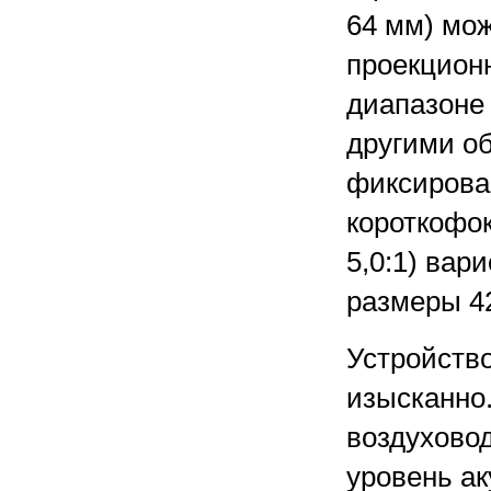
64 мм) мож
проекционн
диапазоне 
другими о
фиксирова
короткофок
5,0:1) вар
размеры 4
Устройств
изысканно
воздухово
уровень ак