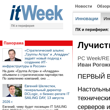
Новости
Обзо
Инновации
Ин
ПК и периферия
ПК и периферия:
Лучист
Панорама
«Стратегический альянс
„Группы Астра“ и „Аладдин“
PC Week/RE 
задаёт новый подход к
созданию ИТ-
Иван Рогож
инфраструктуры в России»
На днях «Группа Астра» и «Аладдин»
объявили о стратегическом партнёрстве.
ПЕРВЫЙ 
По заявлению компаний, оно …
Евгений Шелестюк,
Настольны
генеральный директор
DCLogic, о бизнес-регате IT
техническ
SAILING DAY, 13 августа
2026 г.
серверов 
Евгений, чему будет посвящен IT SAILING