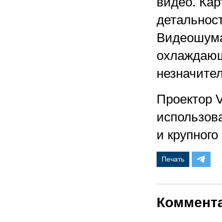
видео. Кар
детальност
Видеошума
охлаждающ
незначите
Проектор 
использов
и крупного
Печать
Коммент