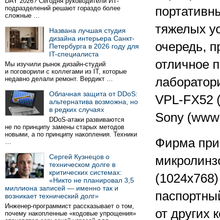
DAY 2026? Сегодня руководители ИТ-
подразделений решают гораздо более
портативн
сложные …
тяжелых ус
Названа лучшая студия
дизайна интерьера Санкт-
очередь, 
Петербурга в 2026 году для
IT-специалиста
отличное п
Мы изучили рынок дизайн-студий
и поговорили с коллегами из IT, которые
недавно делали ремонт. Вердикт …
лаборатор
Облачная защита от DDoS:
VPL-FX52 (
альтернатива возможна, но
в редких случаях
Sony (www.
DDoS-атаки развиваются
не по принципу замены старых методов
новыми, а по принципу накопления. Техники
Фирма при
…
Сергей Кузнецов о
микролинз
техническом долге в
критических системах:
(1024х768)
«Никто не планировал 3,5
миллиона записей — именно так и
паспортный
возникает технический долг»
Инженер-программист рассказывает о том,
от других 
почему накопленные «кодовые упрощения»