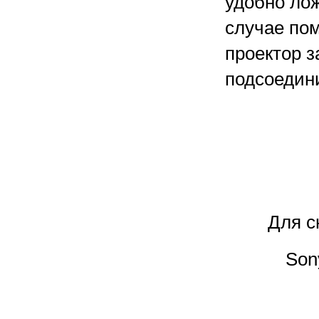
удобно лож
случае по
проектор з
подсоедин
Для с
Son