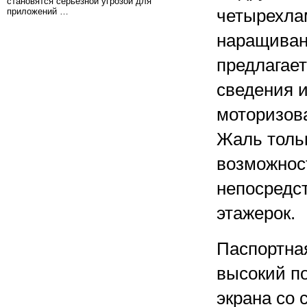
становятся серьезной угрозой для
приложений …
четырехла
наращиван
предлагает
сведения 
моторизова
Жаль тольк
возможнос
непосредст
этажерок.
Паспортная
высокий по
экрана со 