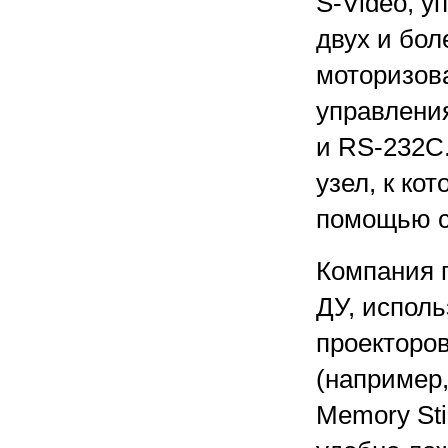
S-Video, 
двух и бол
моторизов
управления
и RS-232C
узел, к ко
помощью с
Компания 
ДУ, испол
проекторов
(например,
Memory Sti