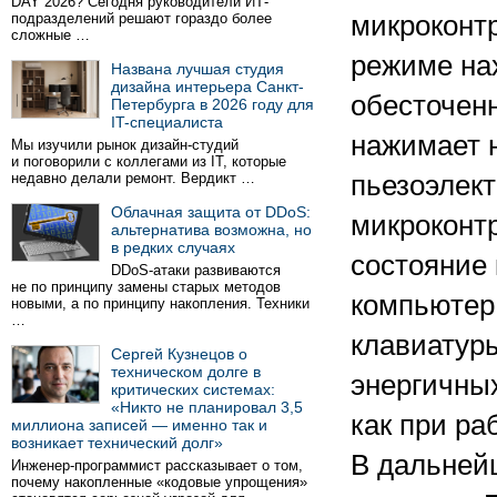
DAY 2026? Сегодня руководители ИТ-
подразделений решают гораздо более
микроконт
сложные …
режиме на
Названа лучшая студия
дизайна интерьера Санкт-
обесточенн
Петербурга в 2026 году для
IT-специалиста
нажимает 
Мы изучили рынок дизайн-студий
и поговорили с коллегами из IT, которые
недавно делали ремонт. Вердикт …
пьезоэлект
Облачная защита от DDoS:
микроконтр
альтернатива возможна, но
в редких случаях
состояние 
DDoS-атаки развиваются
не по принципу замены старых методов
компьютер
новыми, а по принципу накопления. Техники
…
клавиатуры
Сергей Кузнецов о
техническом долге в
энергичных
критических системах:
«Никто не планировал 3,5
как при р
миллиона записей — именно так и
возникает технический долг»
В дальней
Инженер-программист рассказывает о том,
почему накопленные «кодовые упрощения»