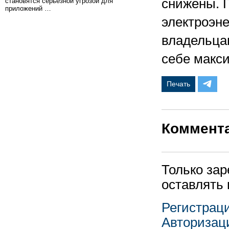
снижены. П
становятся серьезной угрозой для
приложений …
электроэне
владельцам
себе макс
Печать
Коммент
Только за
оставлять
Регистрац
Авторизац