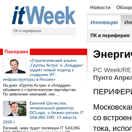
Новости
Обзо
Инновации
Ин
ПК и периферия
ПК и периферия:
Энерги
Панорама
«Стратегический альянс
„Группы Астра“ и „Аладдин“
PC Week/RE 
задаёт новый подход к
созданию ИТ-
Пунто Апре
инфраструктуры в России»
На днях «Группа Астра» и «Аладдин»
объявили о стратегическом партнёрстве.
ПЕРИФЕР
По заявлению компаний, оно …
Евгений Шелестюк,
Московска
генеральный директор
DCLogic, о бизнес-регате IT
со встрое
SAILING DAY, 13 августа
2026 г.
тока, испо
Евгений, чему будет посвящен IT SAILING