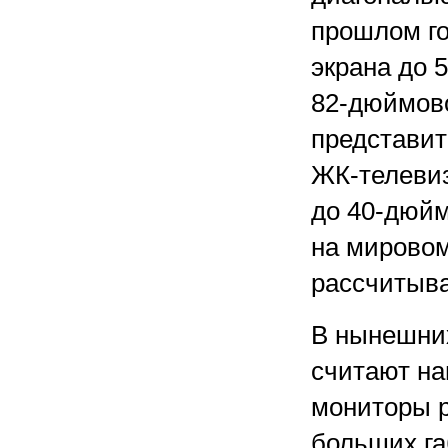
прошлом го
экрана до 
82-дюймов
представи
ЖК-телевиз
до 40-дюйм
на мировом
рассчитыва
В нынешни
считают н
мониторы р
больших га