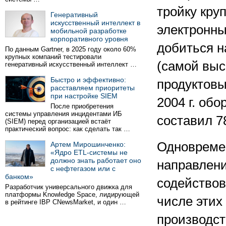
тройку кру
Генеративный
искусственный интеллект в
электронны
мобильной разработке
корпоративного уровня
добиться н
По данным Gartner, в 2025 году около 60%
крупных компаний тестировали
(самой выс
генеративный искусственный интеллект …
Быстро и эффективно:
продуктовы
расставляем приоритеты
при настройке SIEM
2004 г. обо
После приобретения
системы управления инцидентами ИБ
составил 78
(SIEM) перед организацией встаёт
практический вопрос: как сделать так …
Одновреме
Артем Мирошинченко:
«Ядро ETL-системы не
должно знать работает оно
направлени
с нефтегазом или с
банком»
содействов
Разработчик универсального движка для
платформы Knowledge Space, лидирующей
числе этих
в рейтинге IBP CNewsMarket, и один …
производст