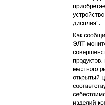
приобретае
устройство
дисплея".
Как сообщи
ЭЛТ-монито
совершенст
продуктов,
местного р
открытый ц
соответст
себестоимо
изделий ко