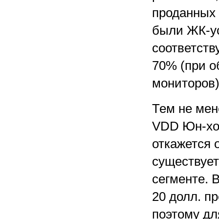
проданных
были ЖК-ус
соответств
70% (при о
мониторов)
Тем не мен
VDD Юн-хо 
откажется 
существует
сегменте. 
20 долл. п
поэтому дл