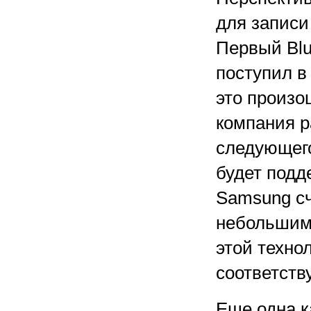
для записи
Первый Blu
поступил в
это произо
компания р
следующего
будет подд
Samsung сч
небольшими
этой техно
соответств
Еще одна к