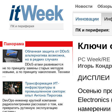
Новости
Обзор
Инновации
Инф
ПК и периферия
ПК и периферия:
Ключи 
Панорама
Облачная защита от DDoS:
альтернатива возможна,
PC Week/RE (
но в редких случаях
DDoS-атаки развиваются
Игорь Конд
не по принципу замены старых методов
новыми, а по принципу накопления. Техники
…
ДИСПЛЕИ
Трансформация ИТ-
инфраструктуры в
Осенью пр
промышленном секторе:
опыт Антона Пирогова
Electronic
DevOps-инженер крупной компании
радиоэлектроники рассказал о том, как
намерении 
превратить рутинную эксплуатацию
системы …