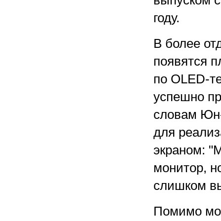
выпуском с
году.
В более отд
появятся 
по OLED-те
успешно пр
словам Юн-
для реализ
экраном: "
монитор, но
слишком вы
Помимо мон