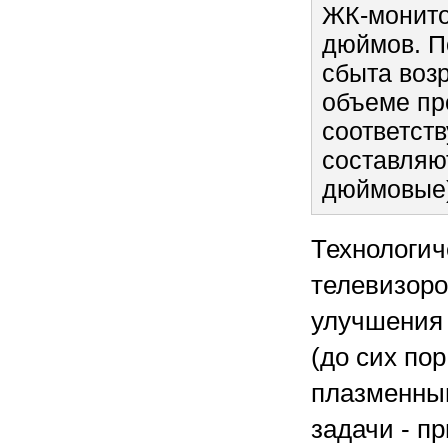
ЖК-монито
дюймов. П
сбыта воз
объеме пр
соответст
составляю
дюймовые)
Технологич
телевизоро
улучшения 
(до сих по
плазменным
задачи - п