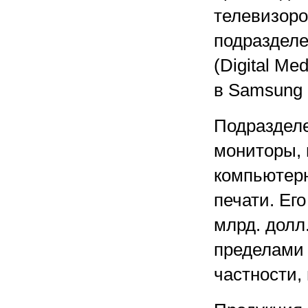
телевизоро
подраздел
(Digital Me
в Samsung E
Подраздел
мониторы, 
компьютерн
печати. Ег
млрд. долл
пределами 
частности,