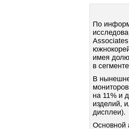
По инфор
исследова
Associate
южнокорей
имея долю
в сегмент
В нынешне
мониторов
на 11% и д
изделий, 
дисплеи).
Основной 