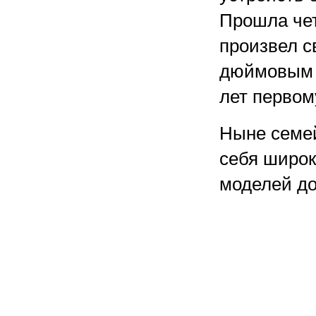
Прошла чет
произвел с
дюймовым э
лет перво
Ныне семе
себя широк
моделей до