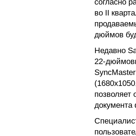
согласно р
во II кварт
продаваемы
дюймов буд
Недавно Sa
22-дюймов
SyncMaste
(1680х1050
позволяет 
документа 
Специалис
пользовате