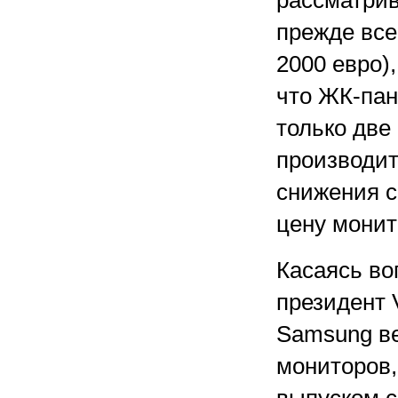
рассматрив
прежде все
2000 евро)
что ЖК-пан
только две
производит
снижения с
цену монито
Касаясь во
президент 
Samsung ве
мониторов,