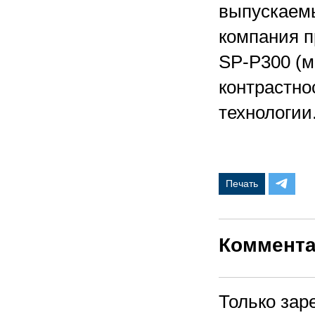
выпускаемы
компания п
SP-P300 (ма
контрастно
технологии
Печать
Коммент
Только зар