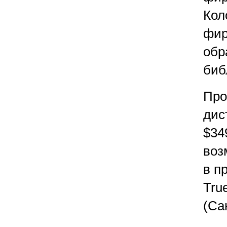
Кол
фир
обр
биб
Про
дис
$34
воз
в п
Tru
(Са