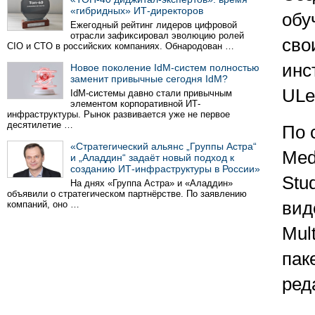
«гибридных» ИТ-директоров
обу
Ежегодный рейтинг лидеров цифровой
отрасли зафиксировал эволюцию ролей
сво
CIO и CTO в российских компаниях. Обнародован …
инс
Новое поколение IdM-систем полностью
заменит привычные сегодня IdM?
ULe
IdM-системы давно стали привычным
элементом корпоративной ИТ-
инфраструктуры. Рынок развивается уже не первое
десятилетие …
По 
«Стратегический альянс „Группы Астра“
Med
и „Аладдин“ задаёт новый подход к
созданию ИТ-инфраструктуры в России»
Stu
На днях «Группа Астра» и «Аладдин»
объявили о стратегическом партнёрстве. По заявлению
вид
компаний, оно …
Mul
пак
ред