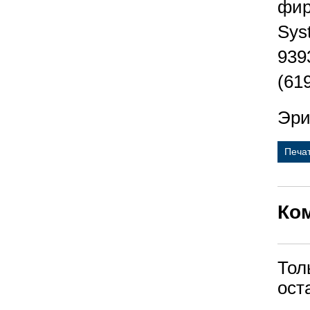
фир
Sys
939
(61
Эри
Печа
Ко
Тол
ост