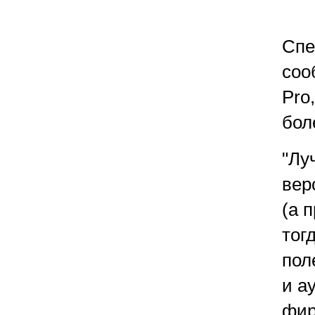
Спе
соо
Pro
бол
"Лу
вер
(а 
тог
пол
и а
фир