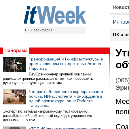
Новос
Иннов
ПК и периферия
ПК и п
Ут
Панорама
Трансформация ИТ-инфраструктуры в
об
промышленном секторе: опыт Антона
Пирогова
DevOps-инженер крупной компании
радиоэлектроники рассказал о том, как превратить
(006
рутинную эксплуатацию системы …
Эри
Что дает объединение корпоративного
поиска, ИИ-ассистента и онбординга в
Med
одной архитектуре: опыт Роберта
Тантушяна
пол
Эксперт по автоматизированному тестированию,
разработавший собственный подход к управлению
данными, — о том …
Соз
«ТОП-40 диджитал-экспертов»: время