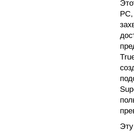
Это
PC,
зах
дос
пре
Tru
соз
под
Sup
пол
пре
Эту