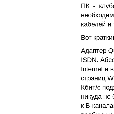
ПК - клуб
необходим.
кабелей и 
Вот кратк
Адаптер Q
ISDN. Абс
Internet и
страниц W
Кбит/с под
никуда не 
к В-канала