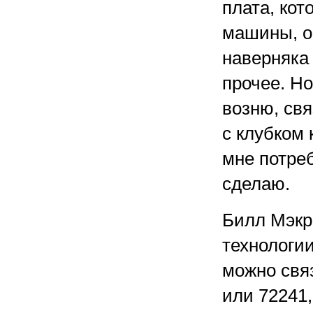
плата, ко
машины, о
наверняка
прочее. Но
возню, св
с клубком 
мне потреб
сделаю.
Билл Мэкр
технологии
можно свя
или 72241