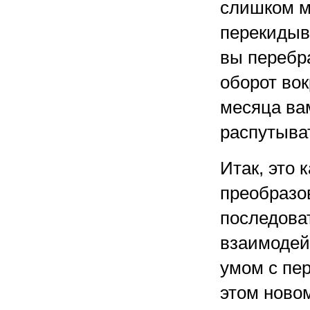
слишком м
перекидыва
вы перебр
оборот вок
месяца вам
распутыват
Итак, это к
преобразо
последова
взаимодей
умом с пе
этом ново