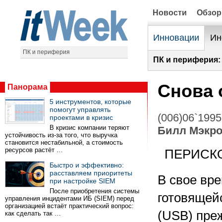
Новости
Обзо
Инновации
Ин
ПК и периферия
ПК и периферия:
Снова о
Панорама
5 инструментов, которые
помогут управлять
(006)06`1995
проектами в кризис
В кризис компании теряют
Билл Мэкро
устойчивость из-за того, что выручка
становится нестабильной, а стоимость
ресурсов растёт …
ПЕРИСК
Быстро и эффективно:
расставляем приоритеты
В свое вре
при настройке SIEM
После приобретения системы
готовящейс
управления инцидентами ИБ (SIEM) перед
организацией встаёт практический вопрос:
(USB) преж
как сделать так …