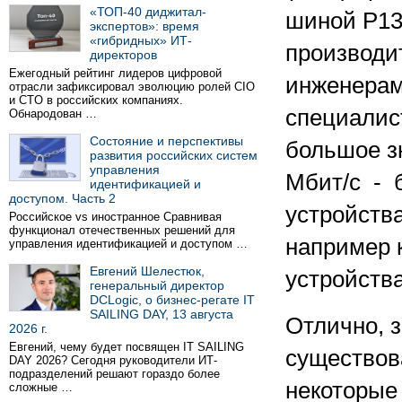
«ТОП-40 диджитал-
шиной Р139
экспертов»: время
«гибридных» ИТ-
производи
директоров
Ежегодный рейтинг лидеров цифровой
инженерам
отрасли зафиксировал эволюцию ролей CIO
и CTO в российских компаниях.
специалис
Обнародован …
Состояние и перспективы
большое з
развития российских систем
управления
Мбит/с - 
идентификацией и
доступом. Часть 2
устройств
Российское vs иностранное Сравнивая
функционал отечественных решений для
например 
управления идентификацией и доступом …
Евгений Шелестюк,
устройств
генеральный директор
DCLogic, о бизнес-регате IT
SAILING DAY, 13 августа
Отлично, з
2026 г.
Евгений, чему будет посвящен IT SAILING
существов
DAY 2026? Сегодня руководители ИТ-
подразделений решают гораздо более
некоторые
сложные …