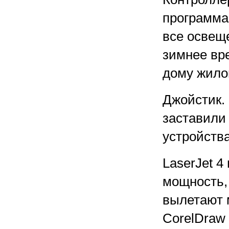
программа.
все освеще
зимнее вре
дому жилой
Джойстик. 
заставили 
устройства
LaserJet 4
мощность,
вылетают 
CorelDraw 