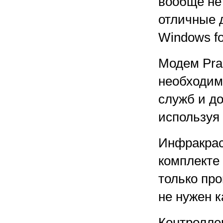
вообще не 
отличные 
Windows fo
Модем Prac
необходим
служб и до
используя
Инфракрас
комплекте 
только про
не нужен к
Контролле