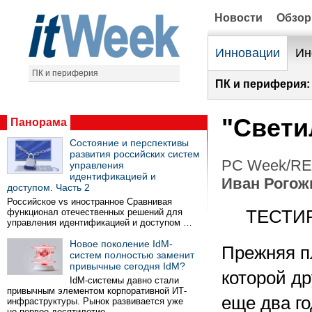
Новости
Обзо
Инновации
Ин
ПК и периферия
ПК и периферия:
"Свети
Панорама
Состояние и перспективы
развития российских систем
PC Week/RE 
управления
идентификацией и
Иван Рогож
доступом. Часть 2
Российское vs иностранное Сравнивая
функционал отечественных решений для
ТЕСТИР
управления идентификацией и доступом …
Новое поколение IdM-
Прежняя пл
систем полностью заменит
привычные сегодня IdM?
которой д
IdM-системы давно стали
привычным элементом корпоративной ИТ-
еще два го
инфраструктуры. Рынок развивается уже
не первое десятилетие …