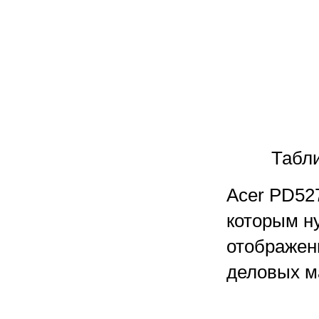
Табли
Acer PD52
которым н
отображен
деловых м