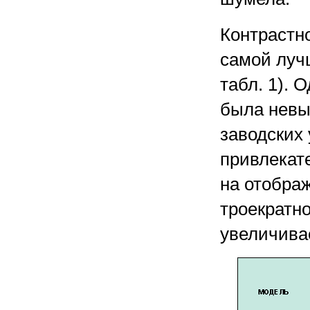
Контрастн
самой луч
табл. 1). 
была невы
заводских
привлекате
на отображ
троекратн
увеличива