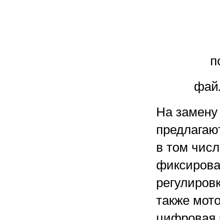
п
фай
На замену
предлагаю
в том чис
фиксирова
регулиров
также мот
цифровая 