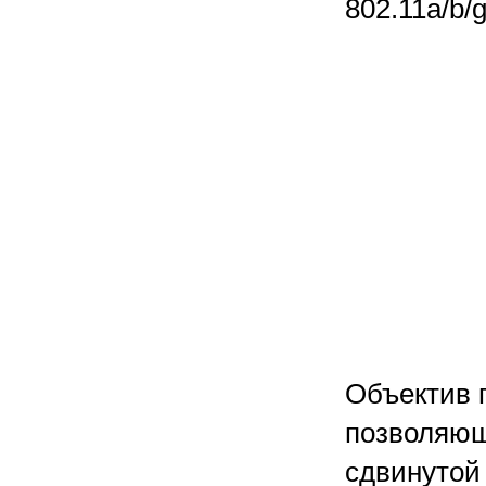
802.11a/b/g
Объектив 
позволяющ
сдвинутой 