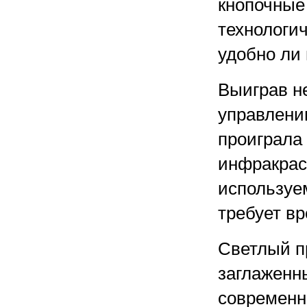
кнопочные 
технологич
удобно ли 
Выиграв н
управлении
проиграла 
инфракрас
используе
требует в
Светлый п
заглаженн
современно