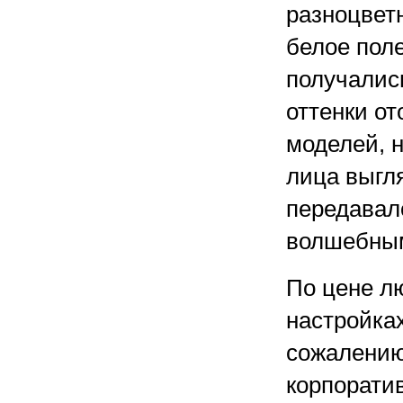
разноцвет
белое пол
получалис
оттенки от
моделей, 
лица выгл
передавало
волшебным
По цене лю
настройка
сожалению
корпоратив