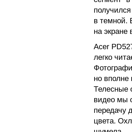
получился
в темной. 
на экране 
Acer PD52
легко чита
Фотографи
но вполне
Телесные о
видео мы 
передачу 
цвета. Ох
шумела.