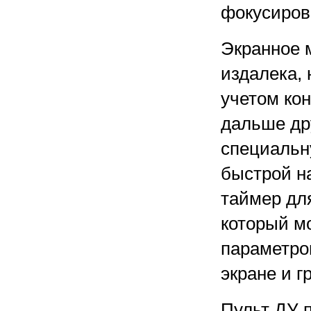
фокусиров
Экранное 
издалека, 
учетом ко
дальше дру
специальн
быстрой н
таймер для
который м
параметро
экране и г
Пульт ДУ 