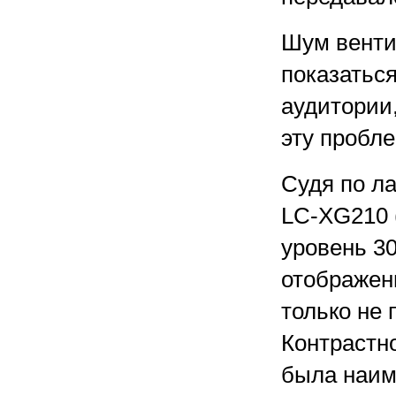
Шум венти
показатьс
аудитории
эту пробле
Судя по л
LC-XG210 
уровень 30
отображени
только не 
Контрастн
была наим