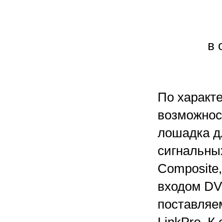
в 
По характ
возможнос
лошадка д
сигнальных
Composite
входом DVI
поставляе