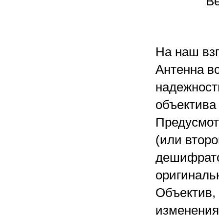
B
На наш взг
Антенна в
надежност
объектива
Предусмот
(или второ
дешифрато
оригиналь
Объектив, 
изменения