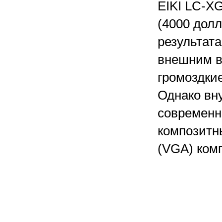
EIKI LC-XG
(4000 долл
результат
внешним в
громоздкие
Однако вну
современн
композитны
(VGA) комп