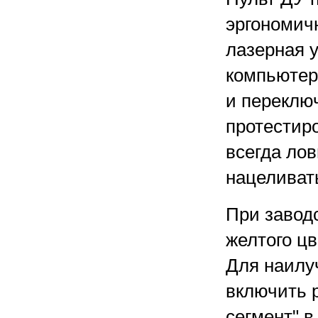
эргономич
лазерная у
компьютер
и переклю
протестир
всегда лов
нацеливать
При завод
желтого цв
Для наилу
включить 
сегмент" 