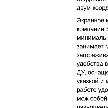
двум коор
Экранное м
компании S
минимальн
занимает 
загоражива
удобства в
ДУ, оснащ
указкой и
работе уд
меж собой
разноцвет