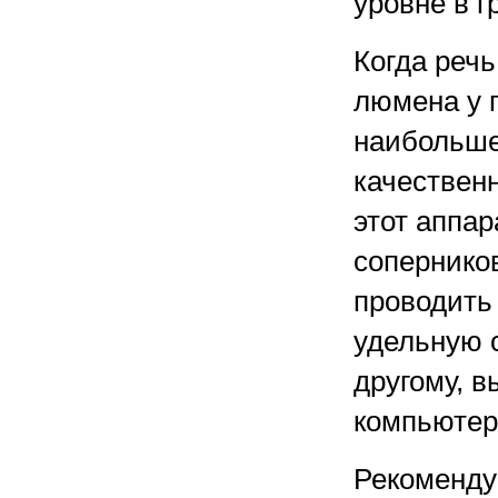
уровне в г
Когда речь
люмена у 
наибольше
качествен
этот аппар
соперников
проводить
удельную 
другому, в
компьютер
Рекоменду