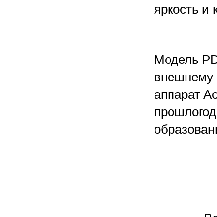
яркость и 
Модель PD
внешнему 
аппарат A
прошлогод
образовани