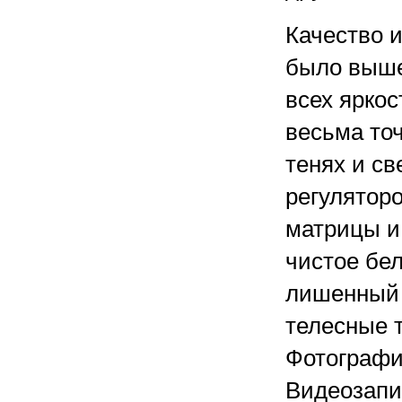
Качество 
было выше 
всех ярко
весьма точ
тенях и св
регулятор
матрицы и
чистое бе
лишенный 
телесные 
Фотографи
Видеозапис