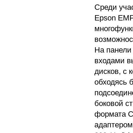
Среди уча
Epson EMP-
многофунк
возможнос
На панели
входами в
дисков, с 
обходясь б
подсоедин
боковой ст
формата C
адаптером 