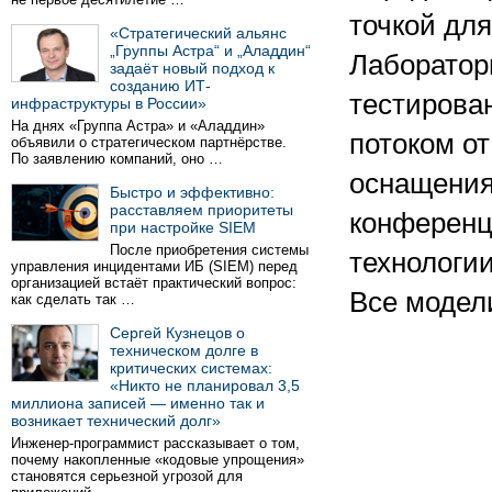
точкой дл
«Стратегический альянс
„Группы Астра“ и „Аладдин“
Лаборатор
задаёт новый подход к
созданию ИТ-
тестирова
инфраструктуры в России»
На днях «Группа Астра» и «Аладдин»
потоком от
объявили о стратегическом партнёрстве.
По заявлению компаний, оно …
оснащения
Быстро и эффективно:
расставляем приоритеты
конференц
при настройке SIEM
После приобретения системы
технологии
управления инцидентами ИБ (SIEM) перед
организацией встаёт практический вопрос:
Все модел
как сделать так …
Сергей Кузнецов о
техническом долге в
критических системах:
«Никто не планировал 3,5
миллиона записей — именно так и
возникает технический долг»
Инженер-программист рассказывает о том,
почему накопленные «кодовые упрощения»
становятся серьезной угрозой для