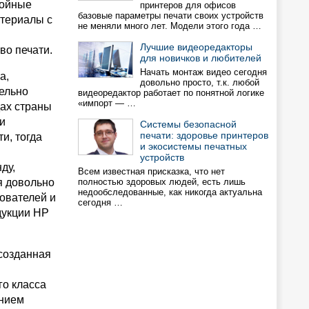
войные
принтеров для офисов
базовые параметры печати своих устройств
атериалы с
не меняли много лет. Модели этого года …
Лучшие видеоредакторы
во печати.
для новичков и любителей
Начать монтаж видео сегодня
а,
довольно просто, т.к. любой
тельно
видеоредактор работает по понятной логике
«импорт — …
дах страны
и
Системы безопасной
печати: здоровье принтеров
и, тогда
и экосистемы печатных
устройств
ду,
Всем известная присказка, что нет
я довольно
полностью здоровых людей, есть лишь
недообследованные, как никогда актуальна
ователей и
сегодня …
дукции HP
созданная
го класса
ением