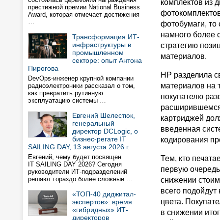
комплектов из д
престижной премии National Business
фотокомплектов
Award, которая отмечает достижения
…
фотобумаги, то
намного более 
Трансформация ИТ-
инфраструктуры в
стратегию пози
промышленном
материалов.
секторе: опыт Антона
Пирогова
HP разделила с
DevOps-инженер крупной компании
материалов на 
радиоэлектроники рассказал о том,
как превратить рутинную
покупателю раз
эксплуатацию системы …
расширившемся
Евгений Шелестюк,
картриджей дол
генеральный
введенная сист
директор DCLogic, о
бизнес-регате IT
кодирования пр
SAILING DAY, 13 августа 2026 г.
Евгений, чему будет посвящен
Тем, кто печата
IT SAILING DAY 2026? Сегодня
первую очередь
руководители ИТ-подразделений
решают гораздо более сложные …
снижении стоим
всего подойдут
«ТОП-40 диджитал-
цвета. Покупат
экспертов»: время
«гибридных» ИТ-
в снижении итог
директоров