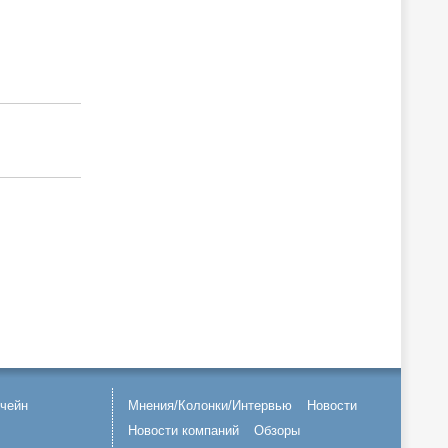
чейн
Мнения/Колонки/Интервью
Новости
Новости компаний
Обзоры