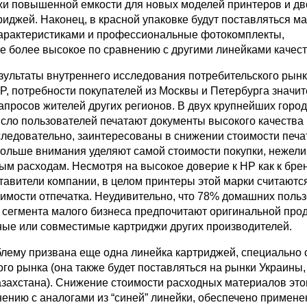
жи повышенной емкости для новых моделей принтеров и д
иджей. Наконец, в красной упаковке будут поставляться м
арактеристиками и профессиональные фотокомплекты,
 более высокое по сравнению с другими линейками качест
езультаты внутреннего исследования потребительского рынк
P, потребности покупателей из Москвы и Петербурга значи
апросов жителей других регионов. В двух крупнейших горо
исло пользователей печатают документы высокого качества 
следовательно, заинтересованы в снижении стоимости печат
 больше внимания уделяют самой стоимости покупки, нежели
ым расходам. Несмотря на высокое доверие к HP как к брен
тавители компании, в целом принтеры этой марки считаютс
оимости отпечатка. Неудивительно, что 78% домашних польз
 сегмента малого бизнеса предпочитают оригинальной про
ые или совместимые картриджи других производителей.
блему призвана еще одна линейка картриджей, специально 
го рынка (она также будет поставляться на рынки Украины,
азахстана). Снижение стоимости расходных материалов это
нению с аналогами из “синей” линейки, обеспечено примен