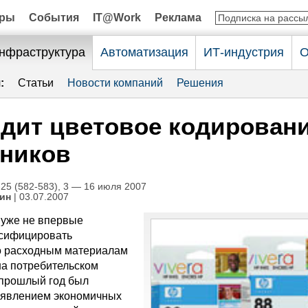
оры
События
IT@Work
Реклама
нфраструктура
Автоматизация
ИТ-индустрия
О
:
Статьи
Новости компаний
Решения
дит цветовое кодирован
дников
5 (582-583), 3 — 16 июля 2007
ин
| 03.07.2007
 уже не впервые
рсифицировать
о расходным материалам
на потребительском
 прошлый год был
оявлением экономичных