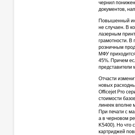
чернил понижен
документов, на
Повышенный инте
не случаен. В к
лазерным принт
грамотности. В
розничным прод
МФУ приходится
45%. Причем ес
представители м
Отчасти изменит
новых расходны
Officejet Pro се
стоимости базов
линеек вполне 
При печати с ма
а в черновом ре
K5400). Но что
картриджей пов