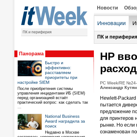
Новости
Обз
Инновации
И
ПК и периферия
ПК и периферия
HP вво
Панорама
Быстро и
расхо
эффективно:
расставляем
приоритеты при
настройке SIEM
PC Week/RE №24-2
Александр Кутян
После приобретения системы
управления инцидентами ИБ (SIEM)
перед организацией встаёт
Hewlett-Packard
практический вопрос: как сделать так
пытается диве
…
предложение п
National Business
для принтеров 
Award наградила за
рынке. Но если
поиск
ознаменован п
Недавно в Москве
состоялась церемония награждения