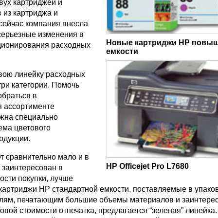
вух картриджей и
 из картриджа и
 сейчас компания внесла
серьезные изменения в
Новые картриджи HP повы
ционирования расходных
емкости
вою линейку расходных
три категории. Помочь
обраться в
 ассортименте
жна специально
ема цветового
одукции.
ет сравнительно мало и в
HP Officejet Pro L7680
 заинтересован в
ости покупки, лучше
 картриджи HP стандартной емкости, поставляемые в упаков
елям, печатающим большие объемы материалов и заинтер
овой стоимости отпечатка, предлагается “зеленая” линейка.