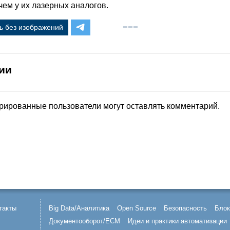
чем у их лазерных аналогов.
ь без изображений
ии
трированные пользователи могут оставлять комментарий.
такты
Big Data/Аналитика
Open Source
Безопасность
Блок
Документооборот/ECM
Идеи и практики автоматизации