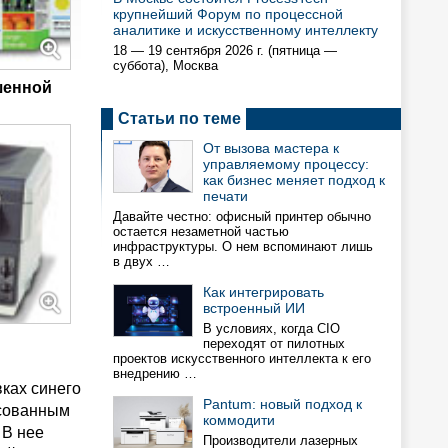
крупнейший Форум по процессной
аналитике и искусственному интеллекту
18 — 19 сентября 2026 г. (пятница —
суббота), Москва
шенной
Статьи по теме
От вызова мастера к
управляемому процессу:
как бизнес меняет подход к
печати
Давайте честно: офисный принтер обычно
остается незаметной частью
инфраструктуры. О нем вспоминают лишь
в двух …
Как интегрировать
встроенный ИИ
В условиях, когда CIO
переходят от пилотных
проектов искусственного интеллекта к его
внедрению …
ках синего
Pantum: новый подход к
есованным
коммодити
 В нее
Производители лазерных