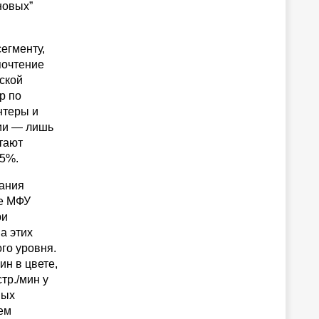
новых”
егменту,
почтение
ской
р по
нтеры и
сии — лишь
тают
 5%.
тания
ле МФУ
ри
а этих
го уровня.
ин в цвете,
тр./мин у
вых
ем