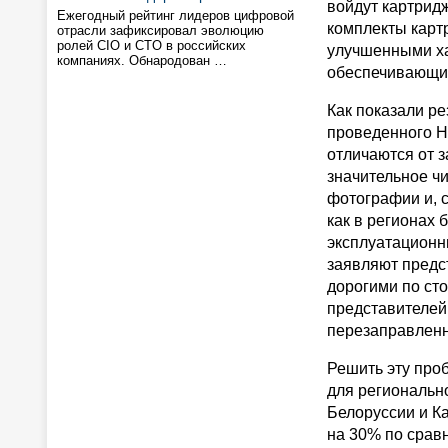
войдут картрид
Ежегодный рейтинг лидеров цифровой
комплекты картр
отрасли зафиксировал эволюцию
ролей CIO и CTO в российских
улучшенными х
компаниях. Обнародован …
обеспечивающие
Как показали р
проведенного H
отличаются от з
значительное ч
фотографии и, 
как в регионах
эксплуатационн
заявляют предс
дорогими по ст
представителей
перезаправленн
Решить эту про
для регионально
Белоруссии и К
на 30% по срав