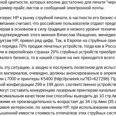
ной цветности, которых вполне достаточно для печати “чер
пример прайс-листов и сообщений электронной почты.
рес HP к рынку струйной печати, в частности его бизнес-с
омпании считают, что российские пользователи отдают пред
ерам в основном в силу традиции и низкого уровня техниче
 подтверждение этого мнения Вячеслав Иващенко, менедже
уктам HP, привел ряд цифр. Так, в Европе на струйные при
 порядка 70% продаж печатных устройств, тогда как в Рос
ли в европейских странах 20% струйных устройств приобре
алого бизнеса, то в нашей стране на них приходится всего
ь эту ситуацию, а заодно и послужить полигоном для испы
х материалов, очевидно, должны анонсированные в апре
рии L7000 и принтеры K5400 (http://pcweek.ru/?ID=627298). П
ой конфигурации 299 и 199 долл. соответственно устройств
могут составить конкуренцию лазерным принтерам начально
ксимальным качеством они способны выводить до 10 стр./м
жиме их производительность возрастает до 34 стр./мин (35 с
 самое интересное, по заявлению HP, при использовании но
ышенной емкости стоимость отпечатков этих струйных сист