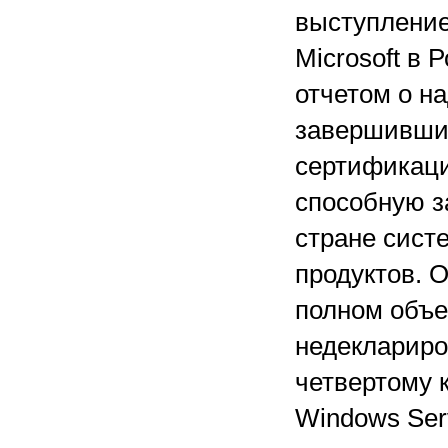
выступление
Microsoft в 
отчетом о н
завершивших
сертификаци
способную з
стране сист
продуктов. 
полном объе
недеклариро
четвертому к
Windows Serv