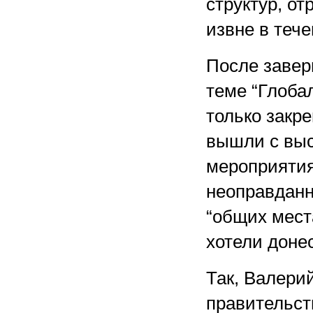
структур, о
извне в теч
После завер
теме “Глоба
только закр
вышли с выс
мероприятия.
неоправданн
“общих места
хотели доне
Так, Валери
правительст