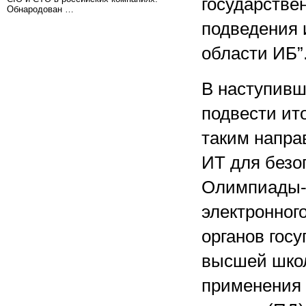
государстве
Обнародован …
подведения 
области ИБ”
В наступивш
подвести ит
таким напра
ИТ для безо
Олимпиады-2
электронног
органов гос
высшей школ
применения 