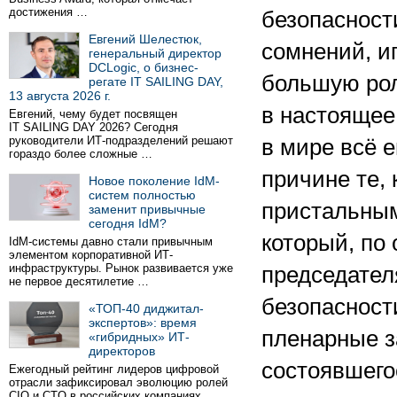
достижения …
безопасности
Евгений Шелестюк,
сомнений, и
генеральный директор
DCLogic, о бизнес-
большую рол
регате IT SAILING DAY,
13 августа 2026 г.
в настоящее
Евгений, чему будет посвящен
IT SAILING DAY 2026? Сегодня
руководители ИТ-подразделений решают
в мире всё 
гораздо более сложные …
причине те, 
Новое поколение IdM-
систем полностью
пристальным
заменит привычные
сегодня IdM?
который, по
IdM-системы давно стали привычным
элементом корпоративной ИТ-
инфраструктуры. Рынок развивается уже
председател
не первое десятилетие …
безопасност
«ТОП-40 диджитал-
экспертов»: время
пленарные з
«гибридных» ИТ-
директоров
состоявшегос
Ежегодный рейтинг лидеров цифровой
отрасли зафиксировал эволюцию ролей
CIO и CTO в российских компаниях.