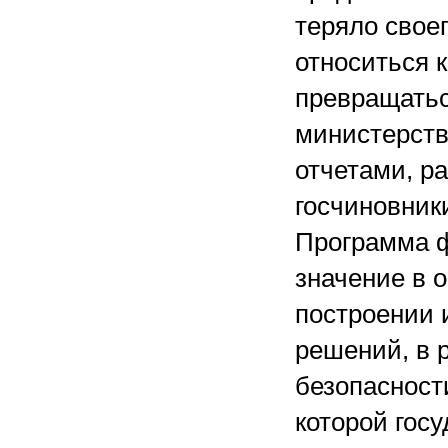
теряло своег
относиться 
превращатьс
министерств
отчетами, р
госчиновник
Программа ф
значение в 
построении 
решений, в 
безопасности
которой гос