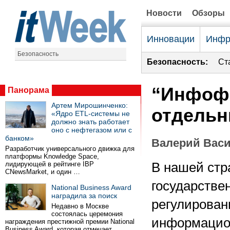
Новости
Обзоры
Инновации
Инфр
Безопасность
Безопасность:
Ст
“Инфофо
Панорама
Артем Мирошинченко:
отдельн
«Ядро ETL-системы не
должно знать работает
оно с нефтегазом или с
банком»
Валерий Вас
Разработчик универсального движка для
платформы Knowledge Space,
лидирующей в рейтинге IBP
В нашей стр
CNewsMarket, и один …
государстве
National Business Award
наградила за поиск
регулирован
Недавно в Москве
состоялась церемония
информацио
награждения престижной премии National
Business Award, которая отмечает