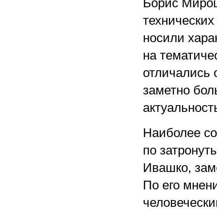
Борис Мирош
технических
носили хара
на тематичес
отличались 
заметно бол
актуальност
Наиболее со
по затронут
Ивашко, зам
По его мнен
человечески