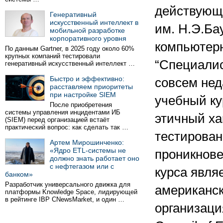
действующ
Генеративный
искусственный интеллект в
им. Н.Э.Ба
мобильной разработке
корпоративного уровня
компьютерн
По данным Gartner, в 2025 году около 60%
крупных компаний тестировали
“Специалис
генеративный искусственный интеллект …
Быстро и эффективно:
совсем нед
расставляем приоритеты
при настройке SIEM
учебный ку
После приобретения
системы управления инцидентами ИБ
этичный ха
(SIEM) перед организацией встаёт
практический вопрос: как сделать так …
тестирован
Артем Мирошинченко:
«Ядро ETL-системы не
проникнове
должно знать работает оно
с нефтегазом или с
курса явля
банком»
Разработчик универсального движка для
американс
платформы Knowledge Space, лидирующей
в рейтинге IBP CNewsMarket, и один …
организация