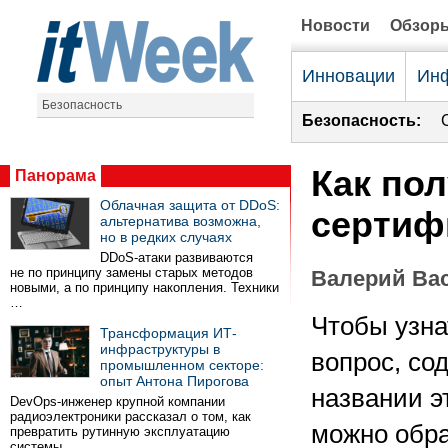
Новости
Обзор
Инновации
Инф
Безопасность
Безопасность:
Как по
Панорама
Облачная защита от DDoS:
сертиф
альтернатива возможна,
но в редких случаях
DDoS-атаки развиваются
не по принципу замены старых методов
Валерий Ва
новыми, а по принципу накопления. Техники
…
Чтобы узна
Трансформация ИТ-
инфраструктуры в
вопрос, со
промышленном секторе:
опыт Антона Пирогова
названии э
DevOps-инженер крупной компании
радиоэлектроники рассказал о том, как
можно обра
превратить рутинную эксплуатацию
системы …