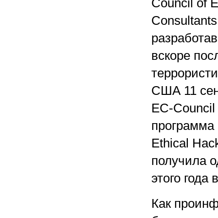
Council of
Consultants
разработав
вскоре пос
террористи
США 11 сен
EC-Council
программа к
Ethical Hac
получила 
этого года
Как проин