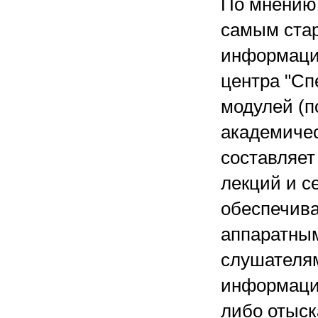
По мнению 
самым стар
информацио
центра "Сп
модулей (п
академичес
составляет
лекций и с
обеспечив
аппаратны
слушателя
информация
либо отыск