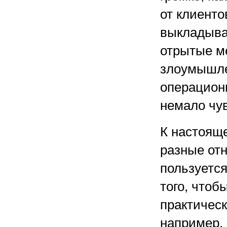
от клиент
выкладыва
отрытые ме
злоумышле
операционн
немало чу
К настоящ
разные отн
пользуется
того, чтобы
практическ
например, 