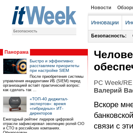
Новости
Обзо
Инновации
Ин
Безопасность
Безопасность:
Челове
Панорама
Быстро и эффективно:
обеспе
расставляем приоритеты
при настройке SIEM
После приобретения системы
управления инцидентами ИБ (SIEM) перед
PC Week/RE 
организацией встаёт практический вопрос:
Валерий Ва
как сделать так …
«ТОП-40 диджитал-
Вскоре мн
экспертов»: время
«гибридных» ИТ-
директоров
банковской
Ежегодный рейтинг лидеров цифровой
отрасли зафиксировал эволюцию ролей CIO
связи с эт
и CTO в российских компаниях.
Обнародован …