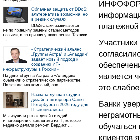
ИНФОФОРУМ
Облачная защита от DDoS:
информаци
альтернатива возможна, но
в редких случаях
платежной
DDoS-атаки развиваются
не по принципу замены старых методов
новыми, а по принципу накопления. Техники
…
Участники 
«Стратегический альянс
согласилис
„Группы Астра“ и „Аладдин“
задаёт новый подход к
обеспечени
созданию ИТ-
инфраструктуры в России»
является ч
На днях «Группа Астра» и «Аладдин»
объявили о стратегическом партнёрстве.
По заявлению компаний, оно …
это слабое
Названа лучшая студия
дизайна интерьера Санкт-
Банки увер
Петербурга в 2026 году для
IT-специалиста
неграмотн
Мы изучили рынок дизайн-студий
и поговорили с коллегами из IT, которые
обучаться
недавно делали ремонт. Вердикт …
клиентов я