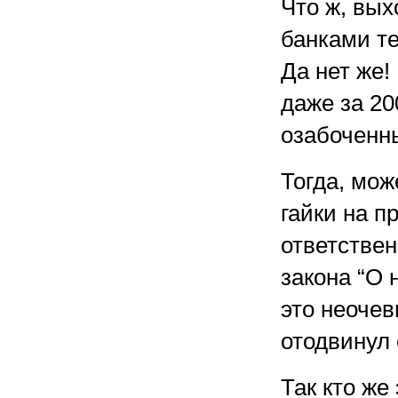
Что ж, вы
банками т
Да нет же!
даже за 20
озабоченны
Тогда, мож
гайки на 
ответствен
закона “О 
это неочев
отодвинул 
Так кто же