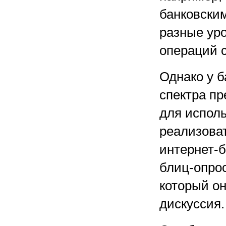
банковски
разные ур
операций с
Однако у б
спектра пр
для испол
реализова
интернет-б
блиц-опро
который он
дискуссия.