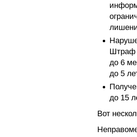
информ
огранич
лишение
Наруше
Штраф д
до 6 м
до 5 лет
Получе
до 15 л
Вот нескол
Неправоме