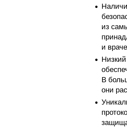
Наличи
безопа
из сам
принад
и врач
Низкий
обеспе
В боль
они ра
Уникал
протоко
защищат