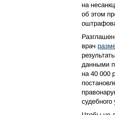
на несанк
об этом п
оштрафова
Разглашен
врач
разм
результат
данными п
на 40 000 
постановл
правонару
судебного 
Чтобы не 