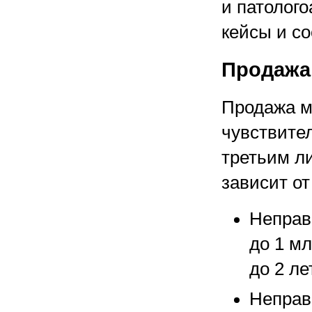
и патолог
кейсы и с
Продажа
Продажа м
чувствите
третьим л
зависит о
Неправ
до 1 мл
до 2 ле
Неправ