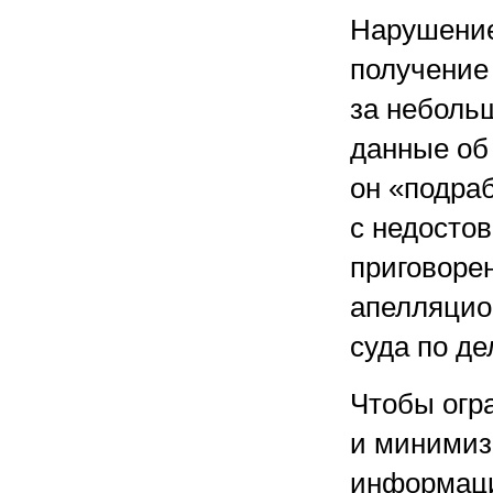
Нарушение
получение
за небол
данные об
он «подра
с недосто
приговорен
апелляцио
суда по де
Чтобы огр
и минимиз
информаци