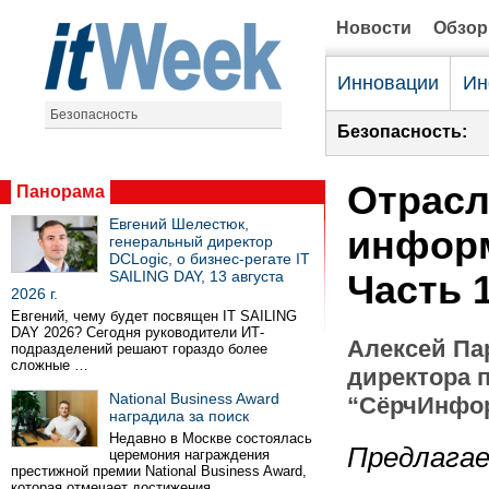
Новости
Обзо
Инновации
Ин
Безопасность
Безопасность:
Отрасл
Панорама
Евгений Шелестюк,
информ
генеральный директор
DCLogic, о бизнес-регате IT
SAILING DAY, 13 августа
Часть 
2026 г.
Евгений, чему будет посвящен IT SAILING
DAY 2026? Сегодня руководители ИТ-
Алексей Па
подразделений решают гораздо более
сложные …
директора 
National Business Award
“СёрчИнфо
наградила за поиск
Недавно в Москве состоялась
Предлагае
церемония награждения
престижной премии National Business Award,
которая отмечает достижения …