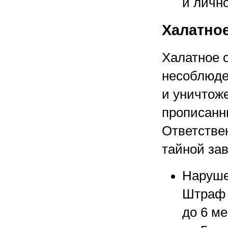
и личн
Халатно
Халатное 
несоблюде
и уничтож
прописанн
Ответстве
тайной за
Наруше
Штраф д
до 6 м