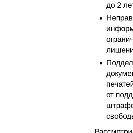
до 2 ле
Неправ
информ
огранич
лишение
Поддел
докуме
печате
от под
штрафо
свободы
Рассмотри