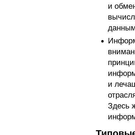
и обмен
вычисл
данным
Информ
вниман
принци
информ
и леча
отрасл
Здесь 
информ
Типовые