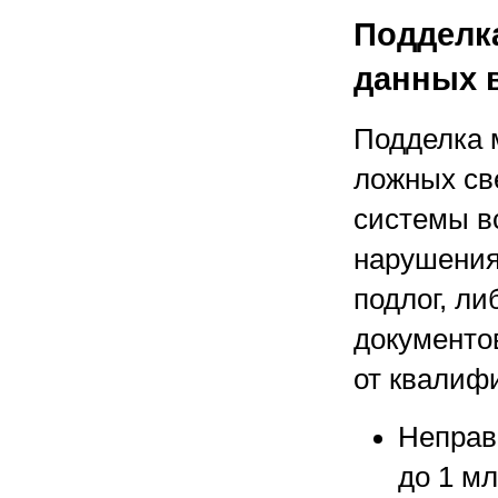
Подделк
данных 
Подделка 
ложных св
системы вс
нарушения
подлог, ли
документов
от квалиф
Неправ
до 1 мл