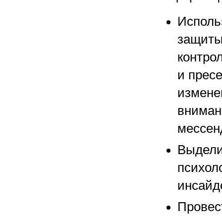
Исполь
защиты
контро
и прес
измене
вниман
мессен
Выдели
психол
инсайд
Провес