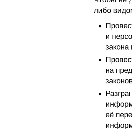
либо видом
Провес
и перс
закона 
Провес
на пре
законов
Разгра
информ
её пер
информ