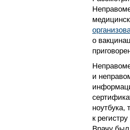
Неправоме
медицинск
организов
о вакцина
приговорен
Неправоме
и неправо
информаци
сертифика
ноутбука, 
к регистр
Врачу был