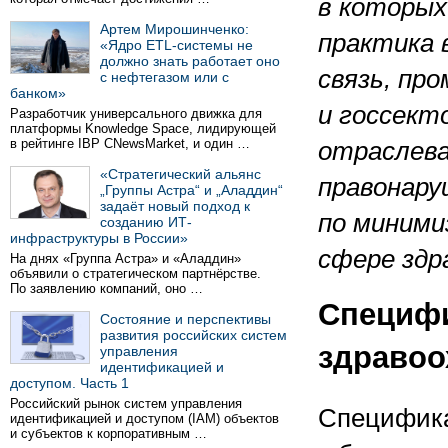
в которы
Артем Мирошинченко:
практика 
«Ядро ETL-системы не
должно знать работает оно
связь, пр
с нефтегазом или с
банком»
и госсект
Разработчик универсального движка для
платформы Knowledge Space, лидирующей
в рейтинге IBP CNewsMarket, и один …
отраслева
«Стратегический альянс
правонару
„Группы Астра“ и „Аладдин“
задаёт новый подход к
по миними
созданию ИТ-
инфраструктуры в России»
сфере здр
На днях «Группа Астра» и «Аладдин»
объявили о стратегическом партнёрстве.
По заявлению компаний, оно …
Специфи
Состояние и перспективы
развития российских систем
здравоо
управления
идентификацией и
доступом. Часть 1
Российский рынок систем управления
Специфика
идентификацией и доступом (IAM) объектов
и субъектов к корпоративным …