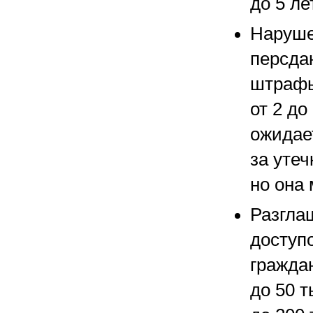
до 5 ле
Наруше
персда
штрафы
от 2 до
ожидае
за утеч
но она 
Разгла
доступ
гражда
до 50 т