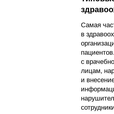
здравоо
Самая час
в здравоо
организац
пациентов
с врачебн
лицам, на
и внесени
информаци
нарушител
сотрудник