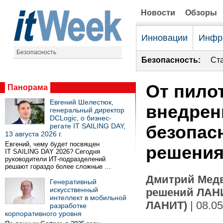
Новости
Обзоры
Инновации
Инфр
Безопасность
Безопасность:
Ст
От пило
Панорама
Евгений Шелестюк,
внедрен
генеральный директор
DCLogic, о бизнес-
регате IT SAILING DAY,
безопас
13 августа 2026 г.
Евгений, чему будет посвящен
решени
IT SAILING DAY 2026? Сегодня
руководители ИТ-подразделений
решают гораздо более сложные …
Дмитрий Медв
Генеративный
искусственный
решений ЛАНИ
интеллект в мобильной
ЛАНИТ)
| 08.0
разработке
корпоративного уровня