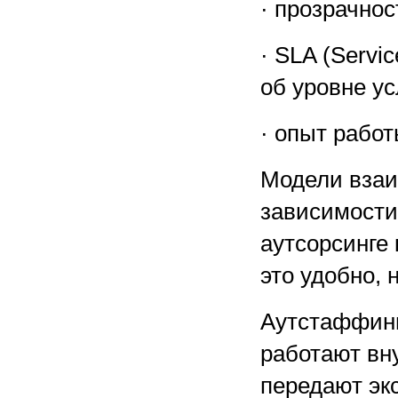
· прозрачнос
· SLA (Servi
об уровне ус
· опыт рабо
Модели взаи
зависимости
аутсорсинге
это удобно, 
Аутстаффинг
работают вн
передают экс