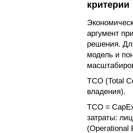
критерии
Экономичес
аргумент пр
решения. Дл
модель и по
масштабиро
TCO (Total C
владения).
TCO = CapEx
затраты: лиц
(Operational