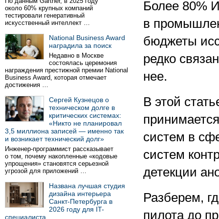
По данным Gartner, в 2025 году
Более 80% И
около 60% крупных компаний
тестировали генеративный
в промышлен
искусственный интеллект …
National Business Award
бюджеты исс
наградила за поиск
Недавно в Москве
редко связан
состоялась церемония
награждения престижной премии National
нее.
Business Award, которая отмечает
достижения …
В этой стать
Сергей Кузнецов о
техническом долге в
критических системах:
принимается
«Никто не планировал
3,5 миллиона записей — именно так
систем в сф
и возникает технический долг»
Инженер-программист рассказывает
систем контр
о том, почему накопленные «кодовые
упрощения» становятся серьезной
детекции ан
угрозой для приложений …
Названа лучшая студия
дизайна интерьера
Разберем, гд
Санкт-Петербурга в
2026 году для IT-
пилота до п
специалиста