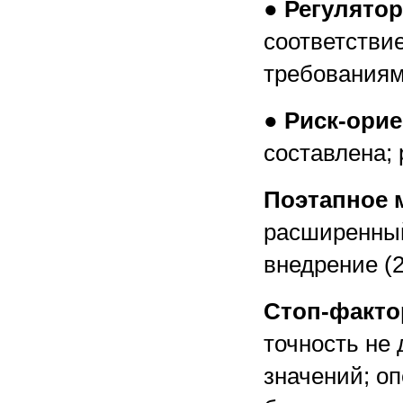
●
Регулято
соответстви
требованиям
●
Риск-ори
составлена;
Поэтапное 
расширенны
внедрение
(
Стоп-факто
точность не
значений; о